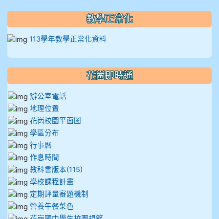
911王祉傑
教學正常化
911張 婷
113學年教學正常化資料
912彭子宸
914王苡澄
花崗即時通
辦公室電話
地理位置
花崗校園平面圖
學區分布
行事曆
作息時間
教科書版本(115)
學校課程計畫
定期評量審題機制
營養午餐菜色
花崗國中學生校園規範