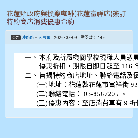
906江彥臻
花蓮縣政府與樸樂咖啡(花蓮富祥店)簽訂
907張晏寧
特約商店消費優惠合約
908彭主豪
陳珞珞
-
人事室
| 2026-07-09 | 點閱數： 149
公告
909林柏翰
一、
本府及所屬機關學校現職人員憑
909林玉楓
優惠折扣，期限自即日起至 116 年 
二、
旨揭特約商店地址、聯絡電話及
909林朝智
(一)
地址：花蓮縣花蓮市富祥街 92 
(二)
聯絡電話： 03-8567205 。
910謝尚橙
(三)
優惠內容：至店消費享有 9 
910呂芃澔
910溫婕伶