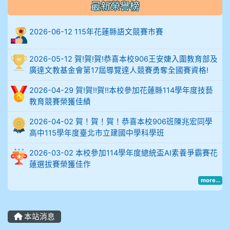
最新榮譽榜
906陳兆宏 5A10+ 作文5
2026-06-12 115年花蓮縣語文競賽市賽
912余 嘉 5A10+
2026-05-12 賀!賀!賀!恭喜本校906王安婕入圍教育部及
914謝佩臻 5A10+
廣達文教基金會第17屆導覽達人競賽勇奪全國賽資格!
902蘇奕愷
2026-04-29 賀!賀!!賀!!本校參加花蓮縣114學年度技藝
教育競賽榮獲佳績
903陳品帆
2026-04-02 賀！賀！賀！恭喜本校906班陳兆宏同學
高中115學年度臺北市立建國中學科學班
904彭子庭
2026-03-02 本校參加114學年度總統盃AI素養爭霸賽花
905蔣昇和
蓮選拔賽榮獲佳作
more...
905周沛蓉
905鄭瑀安
本站消息