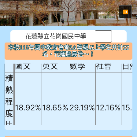
⏸
花蓮縣立花崗國民中學
本校115年國中教育會考5A等級以上
本校115年國中教育會考5A等級以上學生共計22
學生共計22名，花蓮縣最佳～！
名，花蓮縣最佳～！
國文
英文
數學
社會
自
精
熟
程
18.92%
18.65%
29.19%
12.16%
15.
度
比
例