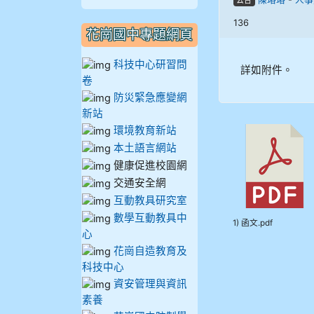
公告
910謝尚橙
136
花崗國中專題網頁
910呂芃澔
科技中心研習問
詳如附件。
卷
910溫婕伶
防災緊急應變網
新站
911王祉傑
環境教育新站
本土語言網站
911張 婷
健康促進校園網
交通安全網
912彭子宸
互動教具研究室
數學互動教具中
914王苡澄
1) 函文.pdf
心
花崗自造教育及
科技中心
資安管理與資訊
素養