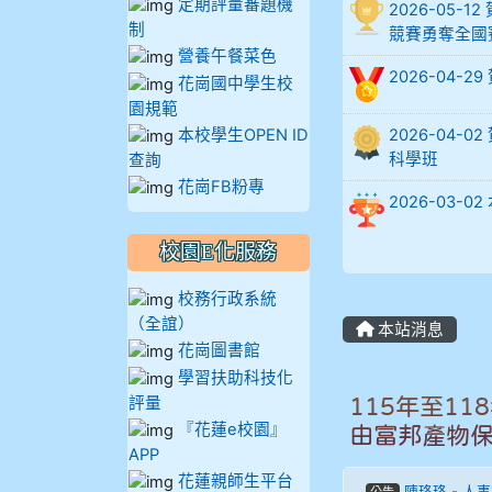
定期評量審題機
2026-05
制
競賽勇奪全國
905蔣昇和
營養午餐菜色
2026-04-
花崗國中學生校
905周沛蓉
園規範
本校學生OPEN ID
2026-04
905鄭瑀安
科學班
查詢
花崗FB粉專
906江彥臻
2026-03
校園E化服務
907張晏寧
校務行政系統
908彭主豪
（全誼）
本站消息
花崗圖書館
909林柏翰
學習扶助科技化
評量
115年至1
909林玉楓
『花蓮e校園』
由富邦產物
APP
909林朝智
花蓮親師生平台
陳珞珞
-
人事