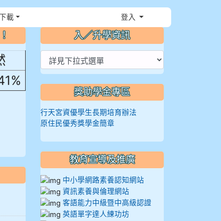
，花
下載
登入
⏸
～！
入／升學資訊
然
.41%
獎助學金專區
行天宮資優學生長期培育辦法
原住民優秀獎學金簡章
教育宣導及推廣
中小學網路素養認知網站
資訊素養與倫理網站
客語能力中級暨中高級認證
英語單字達人練功坊