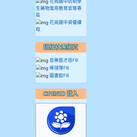
花崗國中防制學
生藥物濫用教育宣導專
區
花崗國中資優課
程
班級社團網頁
音樂藝才班FB
棒球隊FB
圖書館FB
OPENID 登入