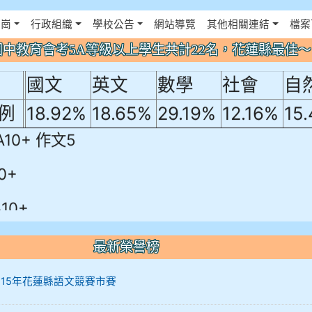
年國中教育會考5A等級以上學生共計22名
佈景設定
花崗
行政組織
學校公告
網站導覽
其他相關連結
檔案
！
年國中教育會考5A等級以上學生共計22名，花蓮縣最佳
國文
英文
數學
社會
自
例
18.92%
18.65%
29.19%
12.16%
15
A10+ 作文5
0+
10+
最新榮譽榜
12 115年花蓮縣語文競賽市賽