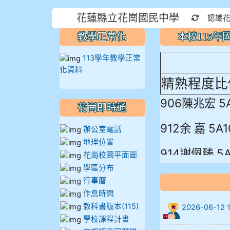
本校115
花蓮縣立花崗國民中學
重新取得
認識
蓮縣最佳～
教學正常化
本校115
113學年教學正常
化資料
精熟程度比
906陳兆宏 5
花崗即時通
912余 嘉 5A1
辦公室電話
地理位置
914謝佩臻 5A
花崗校園平面圖
學區分布
902蘇奕愷
行事曆
作息時間
903陳品帆
教科書版本(115)
2026-06-
學校課程計畫
904彭子庭