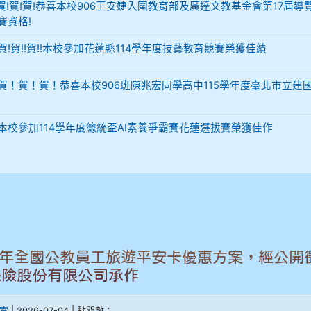
-12 賀!賀!賀!恭喜本校906王安婕入圍教育部及廣達文教基金會第17屆導
賽資格!
29 賀!賀!!賀!!本校參加花蓮縣114學年度技藝教育競賽榮獲佳績
-02 賀！賀！賀！恭喜本校906班陳兆宏同學高中115學年度臺北市立建
-02 本校參加114學年度總統盃AI素養爭霸賽花蓮選拔賽榮獲佳作
18年全國公教員工旅遊平安卡優惠方案，經公開
保險股份有限公司承作
室
| 2026-07-04 | 點閱數：