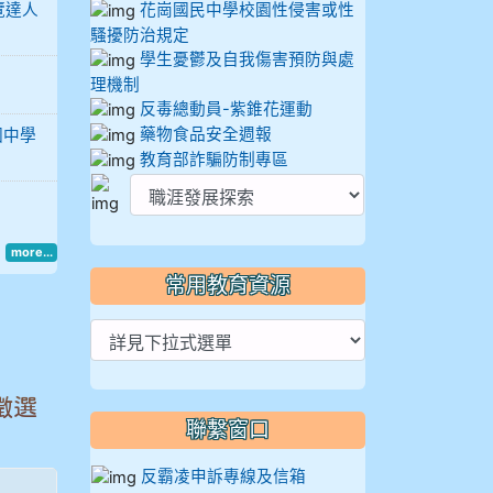
覽達人
花崗國民中學校園性侵害或性
騷擾防治規定
學生憂鬱及自我傷害預防與處
理機制
反毒總動員-紫錐花運動
藥物食品安全週報
國中學
教育部詐騙防制專區
more...
常用教育資源
徵選
聯繫窗口
反霸凌申訴專線及信箱