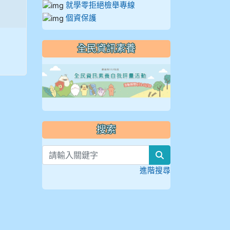
就學零拒絕檢舉專線
個資保護
全民資訊素養
link to https://
搜索
search
進階搜尋