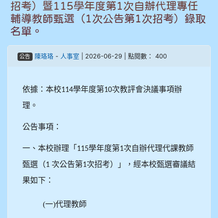
招考）暨115學年度第1次自辦代理專任
905鄭瑀安
輔導教師甄選（1次公告第1次招考）錄取
名單。
906江彥臻
陳珞珞
-
人事室
| 2026-06-29 | 點閱數： 400
公告
907張晏寧
908彭主豪
依據：本校
學年度第
次教評會決議事項辦
114
10
理。
909林柏翰
公告事項：
909林玉楓
一、本校辦理「
學年度第
次自辦代理代課教師
115
1
909林朝智
甄選（
次公告第
次招考）」，經本校甄選審議結
1
1
910謝尚橙
果如下：
910呂芃澔
(一)代理教師