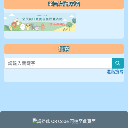
全民資訊素養
link to https://isafeevent
搜索
sea
進階搜尋
頁尾