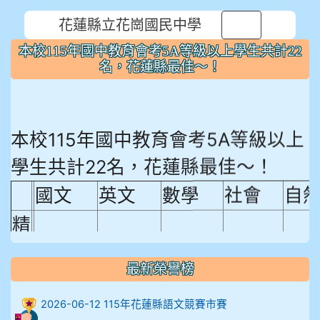
花蓮縣立花崗國民中學
⏸
本校115年國中教育會考5A等級以上學生共計22
名，花蓮縣最佳～！
本校115年國中教育會考5A等級以上
學生共計22名，花蓮縣最佳～！
國文
英文
數學
社會
自
精
熟
程
最新榮譽榜
18.92%
18.65%
29.19%
12.16%
15.
度
2026-06-12 115年花蓮縣語文競賽市賽