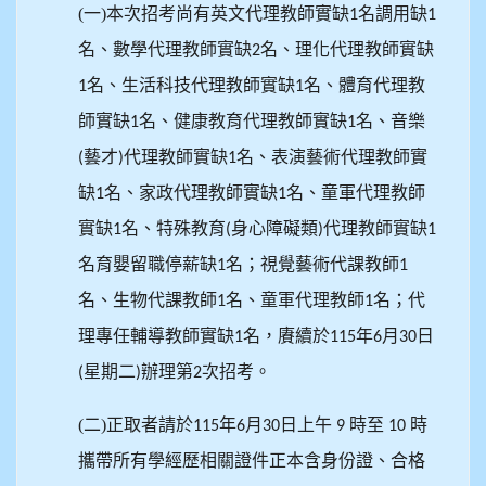
(一)本次招考尚有英文代理教師實缺
名調用缺
1
1
名、數學代理教師實缺
名、理化代理教師實缺
2
名、生活科技代理教師實缺
名、體育代理教
1
1
師實缺
名、健康教育代理教師實缺
名、音樂
1
1
藝才
代理教師實缺
名、表演藝術代理教師實
(
)
1
缺
名、家政代理教師實缺
名、童軍代理教師
1
1
實缺
名、特殊教育
身心障礙類
代理教師實缺
1
(
)
1
名育嬰留職停薪缺
名；視覺藝術代課教師
1
1
名、生物代課教師
名、童軍代理教師
名；代
1
1
理專任輔導教師實缺
名，賡續於
年
月
日
1
115
6
30
星期二
辦理第
次招考。
(
)
2
(二)正取者請於
年
月
日上午
時至
時
115
6
30
9
10
攜帶所有學經歷相關證件正本含身份證、合格