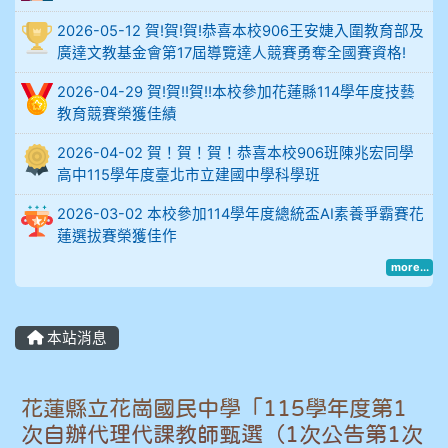
比
2026-05-12 賀!賀!賀!恭喜本校906王安婕入圍教育部及
例
廣達文教基金會第17屆導覽達人競賽勇奪全國賽資格!
906陳兆宏 5A10+ 作文5
2026-04-29 賀!賀!!賀!!本校參加花蓮縣114學年度技藝
教育競賽榮獲佳績
912余 嘉 5A10+
2026-04-02 賀！賀！賀！恭喜本校906班陳兆宏同學
高中115學年度臺北市立建國中學科學班
914謝佩臻 5A10+
2026-03-02 本校參加114學年度總統盃AI素養爭霸賽花
902蘇奕愷
蓮選拔賽榮獲佳作
more...
903陳品帆
904彭子庭
本站消息
905蔣昇和
花蓮縣立花崗國民中學「115學年度第1
905周沛蓉
次自辦代理代課教師甄選（1次公告第1次