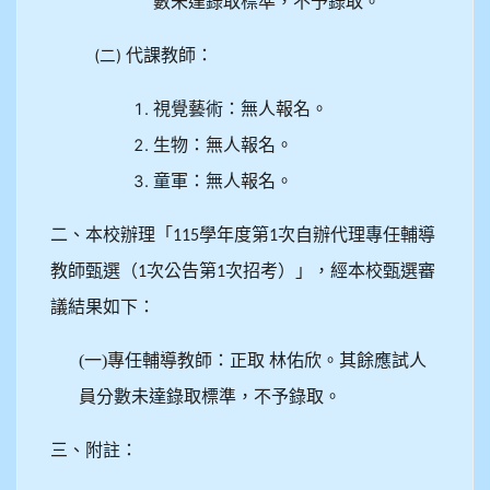
數未達錄取標準，不予錄取。
(二)
代課教師：
視覺藝術：無人報名。
生物：無人報名
。
童軍：無人報名
。
二、本校辦理「
學年度第
次自辦代理專任輔導
115
1
教師甄選（
次公告第
次招考）」，經本校甄選審
1
1
議結果如下：
(一)專任輔導教師：正取
林佑欣。其餘應試人
員分數未達錄取標準，不予錄取。
三、附註：