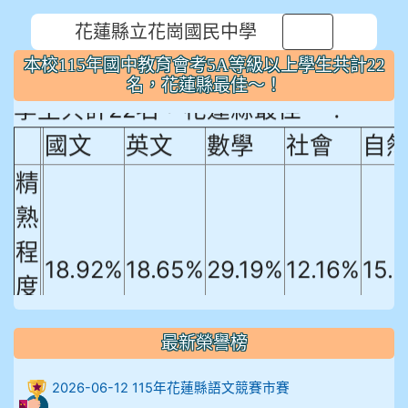
花蓮縣立花崗國民中學
⏸
本校115年國中教育會考5A等級以上
本校115年國中教育會考5A等級以上學生共計22
名，花蓮縣最佳～！
學生共計22名，花蓮縣最佳～！
國文
英文
數學
社會
自
精
熟
程
18.92%
18.65%
29.19%
12.16%
15.
度
比
例
最新榮譽榜
906陳兆宏 5A10+ 作文5
2026-06-12 115年花蓮縣語文競賽市賽