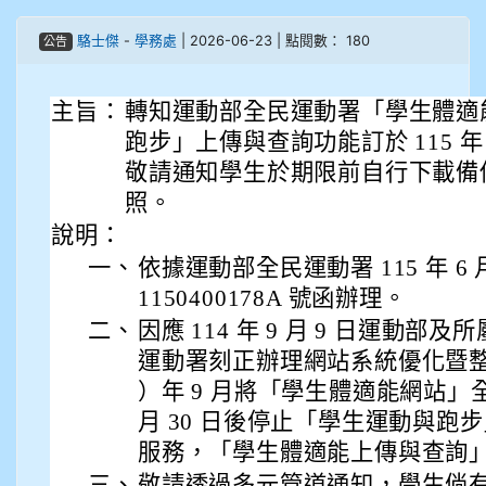
907張晏寧
駱士傑
-
學務處
| 2026-06-23 | 點閱數： 180
公告
908彭主豪
主旨：
轉知運動部全民運動署「學生體適
909林柏翰
跑步」上傳與查詢功能訂於 115 年 
909林玉楓
敬請通知學生於期限前自行下載備
照。
909林朝智
說明：
一、
依據運動部全民運動署 115 年 6 
910謝尚橙
1150400178A 號函辦理。
910呂芃澔
二、
因應 114 年 9 月 9 日運動
運動署刻正辦理網站系統優化暨整
910溫婕伶
）年 9 月將「學生體適能網站」全新
月 30 日後停止「學生運動與跑
911王祉傑
服務，「學生體適能上傳與查詢
三、
敬請透過多元管道通知，學生倘