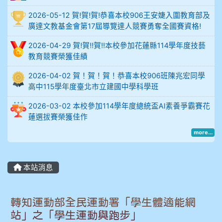
912余 嘉 5A10+
2026-05-12 賀!賀!賀!恭喜本校906王安婕入圍教育部及
廣達文教基金會第17屆導覽達人競賽勇奪全國賽資格!
914謝佩臻 5A10+
2026-04-29 賀!賀!!賀!!本校參加花蓮縣114學年度技藝
902蘇奕愷
教育競賽榮獲佳績
2026-04-02 賀！賀！賀！恭喜本校906班陳兆宏同學
903陳品帆
高中115學年度臺北市立建國中學科學班
904彭子庭
2026-03-02 本校參加114學年度總統盃AI素養爭霸賽花
蓮選拔賽榮獲佳作
905蔣昇和
more...
905周沛蓉
本站消息
905鄭瑀安
906江彥臻
轉知運動部全民運動署「學生體適能網
站」之「學生運動與跑步」