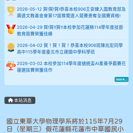
2026-05-12 賀!賀!賀!恭喜本校906王安婕入圍教育部及
914謝佩臻 5A10+
廣達文教基金會第17屆導覽達人競賽勇奪全國賽資格!
902蘇奕愷
2026-04-29 賀!賀!!賀!!本校參加花蓮縣114學年度技藝
教育競賽榮獲佳績
903陳品帆
2026-04-02 賀！賀！賀！恭喜本校906班陳兆宏同學
高中115學年度臺北市立建國中學科學班
904彭子庭
2026-03-02 本校參加114學年度總統盃AI素養爭霸賽花
905蔣昇和
蓮選拔賽榮獲佳作
more...
905周沛蓉
905鄭瑀安
本站消息
906江彥臻
國立東華大學物理學系將於115年7月29
907張晏寧
日（星期三）假花蓮縣花蓮市中華國民小