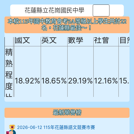
花蓮縣立花崗國民中學
本校115年國中教育會考5A等級以上
⏸
本校115年國中教育會考5A等級以上學生共計22
學生共計22名，花蓮縣最佳～！
名，花蓮縣最佳～！
國文
英文
數學
社會
自
精
熟
程
18.92%
18.65%
29.19%
12.16%
15.
度
比
例
最新榮譽榜
906陳兆宏 5A10+ 作文5
2026-06-12 115年花蓮縣語文競賽市賽
912余 嘉 5A10+