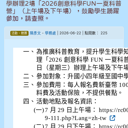
學辦理2場「2026創意科學FUN一夏科普
908彭主豪
營」（上午場及下午場），鼓勵學生踴躍
參加，請查照。
909林柏翰
陳彥文
-
學務處
| 2026-06-22 | 點閱數： 225
活動、競賽
909林玉楓
909林朝智
一、
為推廣科普教育，提升學生科學
理「2026 創意科學 FUN 一夏科普營
910謝尚橙
日（星期三）辦理上午場及下午場各
二、
參加對象：升國小四年級至國中
910呂芃澔
三、
參加費用：每人報名費新臺幣 10
料費及活動保險，不提供餐點。
910溫婕伶
四、
活動地點及報名資訊：
911王祉傑
(一)
7 月 29 日上午場： https://rc002
9-111.php?Lang=zh-tw
911張 婷
(二)
7 月 29 日下午場： https://rc002