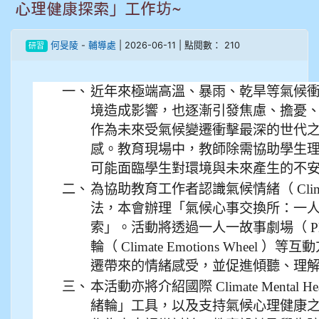
心理健康探索」工作坊~
908彭主豪
何旻陵
-
輔導處
| 2026-06-11 | 點閱數： 210
研習
909林柏翰
909林玉楓
一、
近年來極端高溫、暴雨、乾旱等氣候
境造成影響，也逐漸引發焦慮、擔憂
909林朝智
作為未來受氣候變遷衝擊最深的世代
感。教育現場中，教師除需協助學生
910謝尚橙
可能面臨學生對環境與未來產生的不
二、
為協助教育工作者認識氣候情緒（ Climat
910呂芃澔
法，本會辦理「氣候心事交換所：一
910溫婕伶
索」。活動將透過一人一故事劇場（ Playb
輪（ Climate Emotions Whee
911王祉傑
遷帶來的情緒感受，並促進傾聽、理
三、
本活動亦將介紹國際 Climate Mental He
911張 婷
緒輪」工具，以及支持氣候心理健康