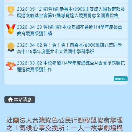
914謝佩臻 5A10+
2026-05-12 賀!賀!賀!恭喜本校906王安婕入圍教育部及
廣達文教基金會第17屆導覽達人競賽勇奪全國賽資格!
902蘇奕愷
2026-04-29 賀!賀!!賀!!本校參加花蓮縣114學年度技藝
教育競賽榮獲佳績
903陳品帆
2026-04-02 賀！賀！賀！恭喜本校906班陳兆宏同學
高中115學年度臺北市立建國中學科學班
904彭子庭
2026-03-02 本校參加114學年度總統盃AI素養爭霸賽花
905蔣昇和
蓮選拔賽榮獲佳作
more...
905周沛蓉
905鄭瑀安
本站消息
906江彥臻
社團法人台灣綠色公民行動聯盟協會辦理
907張晏寧
之「氣候心事交換所：一人一故事劇場與