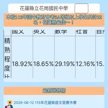
本校115年國中教育會考5A等級以上
花蓮縣立花崗國民中學
⏸
學生共計22名，花蓮縣最佳～！
本校115年國中教育會考5A等級以上學生共計22
名，花蓮縣最佳～！
國文
英文
數學
社會
自
精
熟
程
18.92%
18.65%
29.19%
12.16%
15.
度
比
例
最新榮譽榜
906陳兆宏 5A10+ 作文5
2026-06-12 115年花蓮縣語文競賽市賽
912余 嘉 5A10+