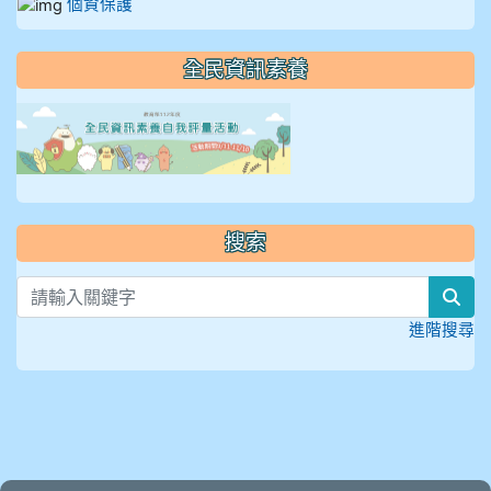
個資保護
全民資訊素養
link to https://isafeevent
搜索
sea
進階搜尋