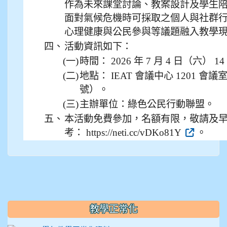
作為未來課堂討論、教案設計及學生
912彭子宸
面對氣候危機時可採取之個人與社群
心理健康與公民參與等議題融入教學
914王苡澄
四、
活動資訊如下：
(一)
時間： 2026 年 7 月 4 日（六） 14
(二)
地點： IEAT 會議中心 1201 會
號）。
(三)
主辦單位：綠色公民行動聯盟。
五、
本活動免費參加，名額有限，敬請及
考： https://neti.cc/vDKo81Y
。
教學正常化