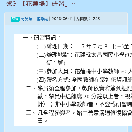
營》【花蓮場】研習」~
908彭主豪
何旻陵
-
輔導處
| 2026-06-11 | 點閱數： 245
909林柏翰
研習
909林玉楓
一、研習資訊：
(一)
辦理日期： 115 年 7 月 8 日(三)至
909林朝智
(二)
辦理地點：花蓮縣太昌國民小學(9
街 1 號)
910謝尚橙
(三)
參加人員：花蓮縣中小學教師 60 人
910呂芃澔
(四)
報名方式: 全國教師在職進修資訊網(課
二、
學員須全程參加，教師依實際簽到退
910溫婕伶
數，學員中途離席 20 分鐘以上者，視
計）；非中小學教師者，不登載研習
911王祉傑
三、
凡全程參與者，始由善意溝通修復協會核
911張 婷
書。