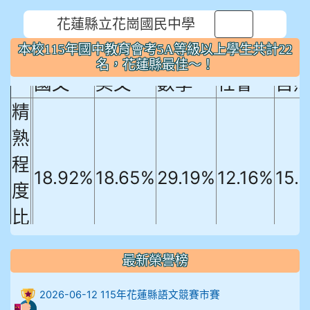
本校115年國中教育會考5A等級以上
花蓮縣立花崗國民中學
⏸
學生共計22名，花蓮縣最佳～！
本校115年國中教育會考5A等級以上學生共計22
名，花蓮縣最佳～！
國文
英文
數學
社會
自
精
熟
程
18.92%
18.65%
29.19%
12.16%
15.
度
比
例
906陳兆宏 5A10+ 作文5
最新榮譽榜
912余 嘉 5A10+
2026-06-12 115年花蓮縣語文競賽市賽