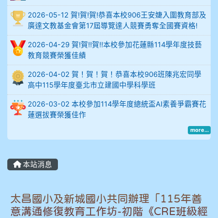
914謝佩臻 5A10+
2026-05-12 賀!賀!賀!恭喜本校906王安婕入圍教育部及
廣達文教基金會第17屆導覽達人競賽勇奪全國賽資格!
902蘇奕愷
2026-04-29 賀!賀!!賀!!本校參加花蓮縣114學年度技藝
教育競賽榮獲佳績
903陳品帆
2026-04-02 賀！賀！賀！恭喜本校906班陳兆宏同學
904彭子庭
高中115學年度臺北市立建國中學科學班
2026-03-02 本校參加114學年度總統盃AI素養爭霸賽花
905蔣昇和
蓮選拔賽榮獲佳作
905周沛蓉
more...
905鄭瑀安
本站消息
906江彥臻
太昌國小及新城國小共同辦理「115年善
907張晏寧
意溝通修復教育工作坊-初階《CRE班級經