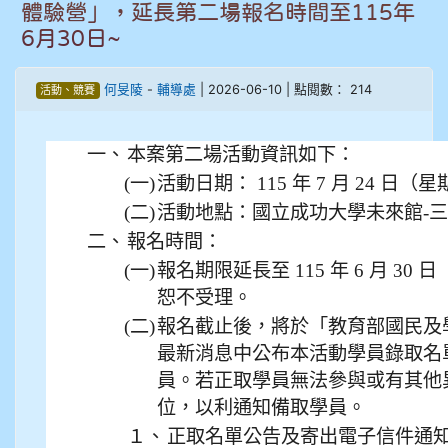
體驗營」，延長第二場報名時間至115年
908彭主豪
6月30日~
909林柏翰
何旻陵
-
輔導處
| 2026-06-10 | 點閱數： 214
活動、競賽
909林玉楓
一、
本案第二場活動資訊如下：
909林朝智
(一)
活動日期： 115 年 7 月 24 日（
(二)
活動地點：國立成功大學未來館-
910謝尚橙
二、
報名時間：
(一)
報名期限延長至 115 年 6 月 30
910呂芃澔
恕不受理。
910溫婕伶
(二)
報名截止後，將於「教育部國民及
最新消息中公布本活動學員錄取名
911王祉傑
員。若正取學員無法參與或有其他
位，以利通知備取學員。
911張 婷
１、
正取名單公告及寄出電子信件通知： 1