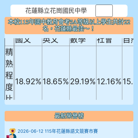
花蓮縣立花崗國民中學
本校115年國中教育會考5A等級以上
⏸
本校115年國中教育會考5A等級以上學生共計22
學生共計22名，花蓮縣最佳～！
名，花蓮縣最佳～！
國文
英文
數學
社會
自
精
熟
程
18.92%
18.65%
29.19%
12.16%
15.
度
比
例
最新榮譽榜
906陳兆宏 5A10+ 作文5
2026-06-12 115年花蓮縣語文競賽市賽
912余 嘉 5A10+