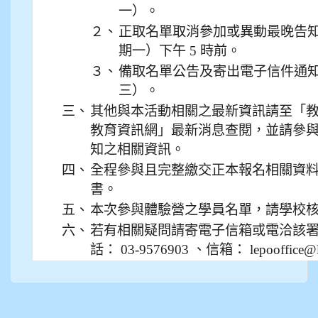
一）。
912彭子宸
２、
正取名單取消參加或異動最晚告知期限：
914王苡澄
期一）下午 5 時前。
３、
備取名單公告及寄出電子信件通知： 1
三）。
三、
其他與本活動相關之最新資訊請至「教
教育資訊網」最新消息查閱，並請參
知之相關資訊。
四、
全程參與且完整繳交正本報名相關資
書。
五、
本次參與體驗營之學員名單，請學校
六、
若有相關疑問請寄電子信箱或電洽該
話： 03-9576903 、信箱： lepooffice@lds