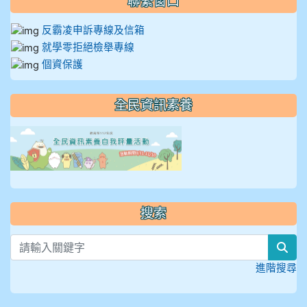
聯繫窗口
反霸凌申訴專線及信箱
就學零拒絕檢舉專線
個資保護
全民資訊素養
link to https://isafeevent
搜索
sea
進階搜尋