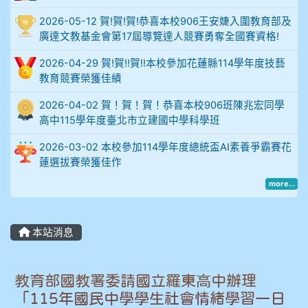
2026-05-12 賀!賀!賀!恭喜本校906王安婕入圍教育部及
914謝佩臻 5A10+
廣達文教基金會第17屆導覽達人競賽勇奪全國賽資格!
902蘇奕愷
2026-04-29 賀!賀!!賀!!本校參加花蓮縣114學年度技藝
教育競賽榮獲佳績
903陳品帆
2026-04-02 賀！賀！賀！恭喜本校906班陳兆宏同學
高中115學年度臺北市立建國中學科學班
904彭子庭
2026-03-02 本校參加114學年度總統盃AI素養爭霸賽花
905蔣昇和
蓮選拔賽榮獲佳作
more...
905周沛蓉
905鄭瑀安
本站消息
906江彥臻
教育部國教署委請國立羅東高中辦理
907張晏寧
「115年國民中學學生社會情緒學習一日