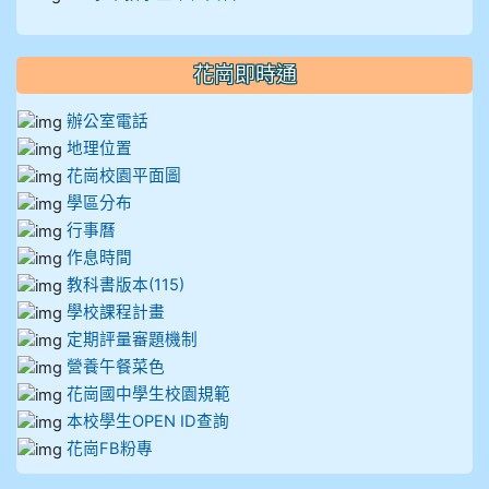
912彭子宸
914王苡澄
花崗即時通
辦公室電話
地理位置
花崗校園平面圖
學區分布
行事曆
作息時間
教科書版本(115)
學校課程計畫
定期評量審題機制
營養午餐菜色
花崗國中學生校園規範
本校學生OPEN ID查詢
花崗FB粉專