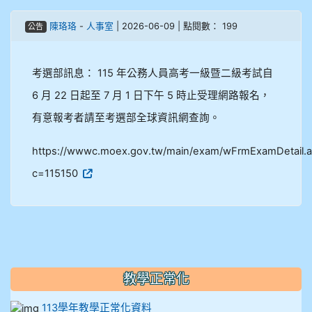
908彭主豪
陳珞珞
-
人事室
| 2026-06-09 | 點閱數： 199
公告
909林柏翰
考選部訊息： 115 年公務人員高考一級暨二級考試自
909林玉楓
6 月 22 日起至 7 月 1 日下午 5 時止受理網路報名，
909林朝智
有意報考者請至考選部全球資訊網查詢。
910謝尚橙
https://wwwc.moex.gov.tw/main/exam/wFrmExamDetail.
c=115150
910呂芃澔
910溫婕伶
911王祉傑
教學正常化
911張 婷
113學年教學正常化資料