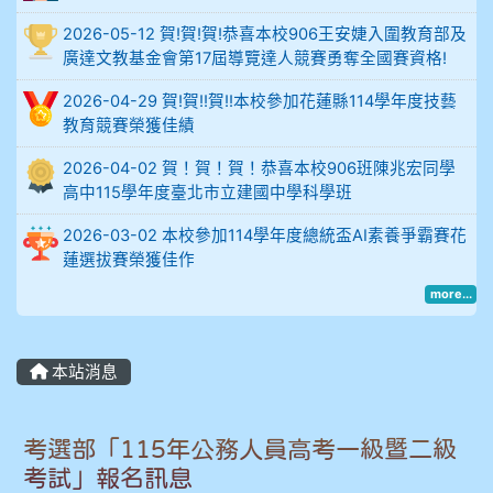
914謝佩臻 5A10+
2026-05-12 賀!賀!賀!恭喜本校906王安婕入圍教育部及
廣達文教基金會第17屆導覽達人競賽勇奪全國賽資格!
902蘇奕愷
2026-04-29 賀!賀!!賀!!本校參加花蓮縣114學年度技藝
教育競賽榮獲佳績
903陳品帆
2026-04-02 賀！賀！賀！恭喜本校906班陳兆宏同學
904彭子庭
高中115學年度臺北市立建國中學科學班
905蔣昇和
2026-03-02 本校參加114學年度總統盃AI素養爭霸賽花
蓮選拔賽榮獲佳作
905周沛蓉
more...
905鄭瑀安
本站消息
906江彥臻
考選部「115年公務人員高考一級暨二級
907張晏寧
考試」報名訊息