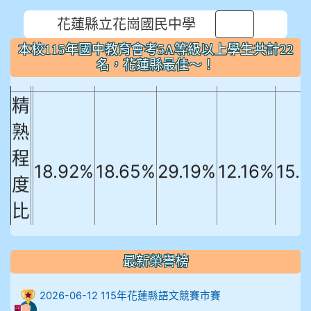
本校115年國中教育會考5A等級以上
花蓮縣立花崗國民中學
⏸
學生共計22名，花蓮縣最佳～！
本校115年國中教育會考5A等級以上學生共計22
名，花蓮縣最佳～！
國文
英文
數學
社會
自
精
熟
程
18.92%
18.65%
29.19%
12.16%
15.
度
比
例
906陳兆宏 5A10+ 作文5
最新榮譽榜
912余 嘉 5A10+
2026-06-12 115年花蓮縣語文競賽市賽