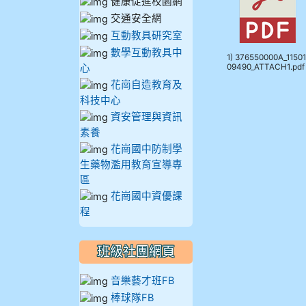
健康促進校園網
912彭子宸
交通安全網
互動教具研究室
914王苡澄
數學互動教具中
1) 376550000A_11501
心
09490_ATTACH1.pdf
花崗自造教育及
科技中心
資安管理與資訊
素養
花崗國中防制學
生藥物濫用教育宣導專
區
花崗國中資優課
程
班級社團網頁
音樂藝才班FB
棒球隊FB