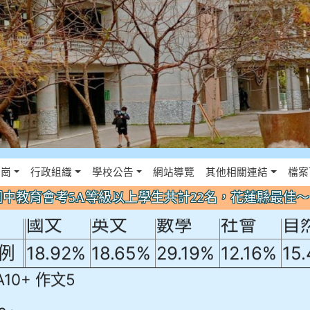
年國中教育會考5A等級以上學生共計22名
佈景設定
花崗
行政組織
學校公告
網站導覽
其他相關連結
檔案
！
年國中教育會考5A等級以上學生共計22名，花蓮縣最佳
國文
英文
數學
社會
自
例
18.92%
18.65%
29.19%
12.16%
15
A10+ 作文5
0+