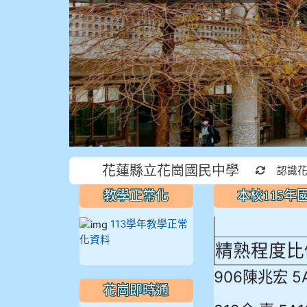
本校115
花蓮縣立花崗國民中學
重新取得
認識
蓮縣最佳～
教學正常化
本校115
113學年教學正常
精熟程度比
化資料
906陳兆宏 5
花崗即時通
912余 嘉 5A1