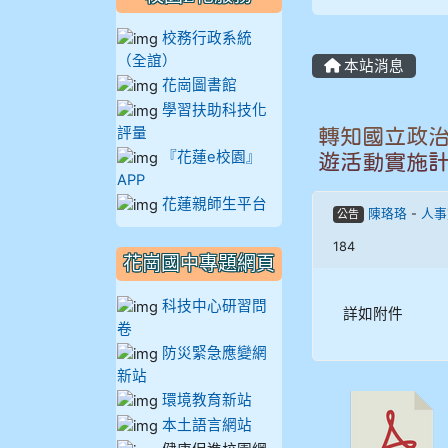
908彭主豪
校務行政系統
（全誼）
本站消息
909林柏翰
花崗圖書館
學習扶助科技化
909林玉楓
評量
轉知國立政治
『花蓮e校園』
遊活動實施
909林朝智
APP
花蓮親師生平台
陳珞珞
-
人事
公告
910謝尚橙
184
花崗國中專題網頁
910呂芃澔
科技中心研習問
詳如附件
910溫婕伶
卷
防災緊急應變網
911王祉傑
新站
環境教育新站
911張 婷
本土語言網站