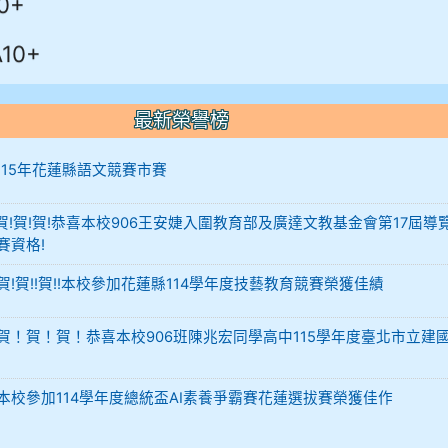
10+
最新榮譽榜
12 115年花蓮縣語文競賽市賽
-12 賀!賀!賀!恭喜本校906王安婕入圍教育部及廣達文教基金會第17屆導
賽資格!
29 賀!賀!!賀!!本校參加花蓮縣114學年度技藝教育競賽榮獲佳績
-02 賀！賀！賀！恭喜本校906班陳兆宏同學高中115學年度臺北市立建
-02 本校參加114學年度總統盃AI素養爭霸賽花蓮選拔賽榮獲佳作