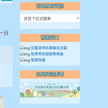
常用教育資源
一日
聯繫窗口
反霸凌申訴專線及信箱
就學零拒絕檢舉專線
個資保護
全民資訊素養
link to https://