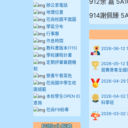
辦公室電話
914謝佩臻 5A
地理位置
花崗校園平面圖
902蘇奕愷
學區分布
行事曆
903陳品帆
作息時間
教科書版本(115)
2026-06-
904彭子庭
學校課程計畫
定期評量審題機
2026-05
905蔣昇和
制
競賽勇奪全國
營養午餐菜色
905周沛蓉
2026-04-
花崗國中學生校
園規範
905鄭瑀安
本校學生OPEN ID
2026-04
科學班
查詢
906江彥臻
花崗FB粉專
2026-03
907張晏寧
校園E化服務