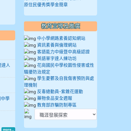
原住民優秀獎學金簡章
教育宣導及推廣
中小學網路素養認知網站
資訊素養與倫理網站
客語能力中級暨中高級認證
英語單字達人練功坊
覽達人
花崗國民中學校園性侵害或性
騷擾防治規定
學生憂鬱及自我傷害預防與處
理機制
反毒總動員-紫錐花運動
藥物食品安全週報
國中學
教育部詐騙防制專區
more...