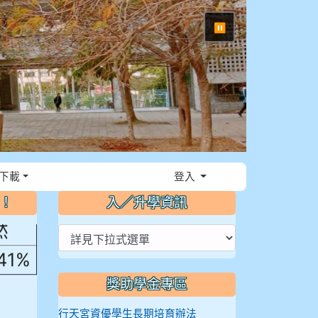
⏸
，花
下載
登入
～！
入／升學資訊
然
.41%
獎助學金專區
行天宮資優學生長期培育辦法