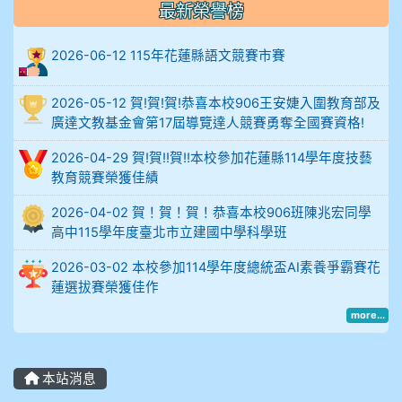
度
最新榮譽榜
比
2026-06-12 115年花蓮縣語文競賽市賽
例
2026-05-12 賀!賀!賀!恭喜本校906王安婕入圍教育部及
906陳兆宏 5A10+ 作文5
廣達文教基金會第17屆導覽達人競賽勇奪全國賽資格!
912余 嘉 5A10+
2026-04-29 賀!賀!!賀!!本校參加花蓮縣114學年度技藝
教育競賽榮獲佳績
914謝佩臻 5A10+
2026-04-02 賀！賀！賀！恭喜本校906班陳兆宏同學
高中115學年度臺北市立建國中學科學班
902蘇奕愷
2026-03-02 本校參加114學年度總統盃AI素養爭霸賽花
903陳品帆
蓮選拔賽榮獲佳作
more...
904彭子庭
905蔣昇和
本站消息