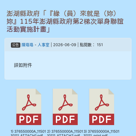
905周沛蓉
澎湖縣政府「『緣（員）來就是（妳）
905鄭瑀安
妳』115年澎湖縣政府第2梯次單身聯誼
活動實施計畫」
906江彥臻
陳珞珞
-
人事室
| 2026-06-09 | 點閱數： 151
公告
907張晏寧
908彭主豪
詳如附件
909林柏翰
909林玉楓
909林朝智
910謝尚橙
1) 376550000A_11501
2) 376550000A_11501
3) 376550000A_11501
10111_ATTACH1.pdf
10111_ATTACH2.pdf
10111_print.pdf