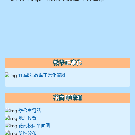
910呂芃澔
910溫婕伶
911王祉傑
911張 婷
912彭子宸
教學正常化
113學年教學正常化資料
914王苡澄
花崗即時通
辦公室電話
地理位置
花崗校園平面圖
學區分布