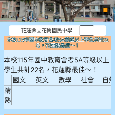
⏸
花蓮縣立花崗國民中學
本校115年國中教育會考5A等級以上學生共計22
名，花蓮縣最佳～！
本校115年國中教育會考5A等級以上
學生共計22名，花蓮縣最佳～！
國文
英文
數學
社會
自
精
熟
程
18.92%
18.65%
29.19%
12.16%
15.