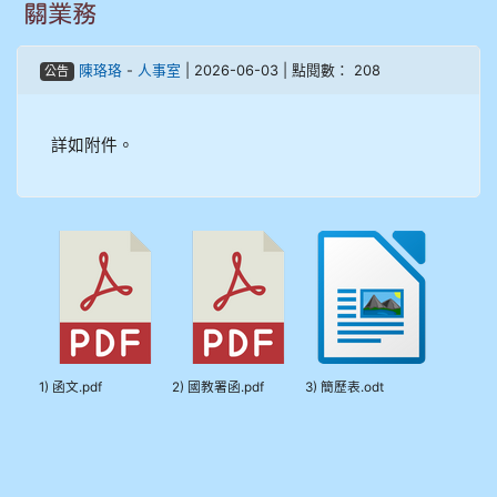
關業務
908彭主豪
陳珞珞
-
人事室
| 2026-06-03 | 點閱數： 208
公告
909林柏翰
909林玉楓
詳如附件。
909林朝智
910謝尚橙
910呂芃澔
910溫婕伶
1) 函文.pdf
2) 國教署函.pdf
3) 簡歷表.odt
911王祉傑
911張 婷