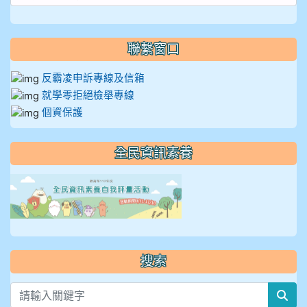
聯繫窗口
反霸凌申訴專線及信箱
就學零拒絕檢舉專線
個資保護
全民資訊素養
link to https://isafeevent
搜索
sea