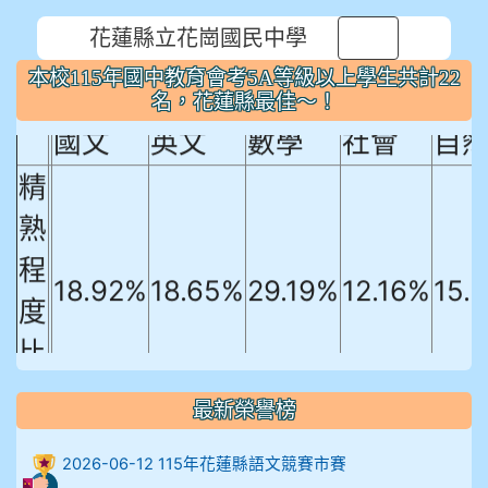
花蓮縣立花崗國民中學
⏸
本校115年國中教育會考5A等級以上
本校115年國中教育會考5A等級以上學生共計22
學生共計22名，花蓮縣最佳～！
名，花蓮縣最佳～！
國文
英文
數學
社會
自
精
熟
程
18.92%
18.65%
29.19%
12.16%
15.
度
比
例
最新榮譽榜
906陳兆宏 5A10+ 作文5
2026-06-12 115年花蓮縣語文競賽市賽
912余 嘉 5A10+