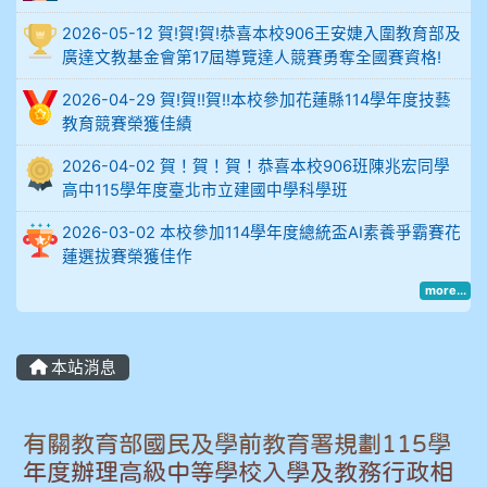
2026-05-12 賀!賀!賀!恭喜本校906王安婕入圍教育部及
914謝佩臻 5A10+
廣達文教基金會第17屆導覽達人競賽勇奪全國賽資格!
902蘇奕愷
2026-04-29 賀!賀!!賀!!本校參加花蓮縣114學年度技藝
教育競賽榮獲佳績
903陳品帆
2026-04-02 賀！賀！賀！恭喜本校906班陳兆宏同學
高中115學年度臺北市立建國中學科學班
904彭子庭
2026-03-02 本校參加114學年度總統盃AI素養爭霸賽花
905蔣昇和
蓮選拔賽榮獲佳作
more...
905周沛蓉
905鄭瑀安
本站消息
906江彥臻
有關教育部國民及學前教育署規劃115學
907張晏寧
年度辦理高級中等學校入學及教務行政相