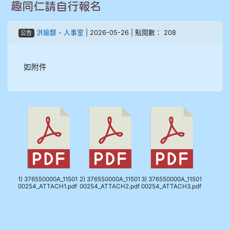
趣同仁請自行報名
905鄭瑀安
洪瑜馡
-
人事室
| 2026-05-26 | 點閱數： 208
公告
906江彥臻
907張晏寧
如附件
908彭主豪
909林柏翰
909林玉楓
909林朝智
1) 376550000A_11501
2) 376550000A_11501
3) 376550000A_11501
910謝尚橙
00254_ATTACH1.pdf
00254_ATTACH2.pdf
00254_ATTACH3.pdf
910呂芃澔