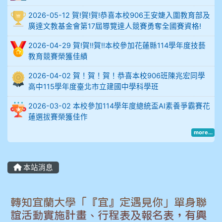
比
2026-05-12 賀!賀!賀!恭喜本校906王安婕入圍教育部及
例
廣達文教基金會第17屆導覽達人競賽勇奪全國賽資格!
906陳兆宏 5A10+ 作文5
2026-04-29 賀!賀!!賀!!本校參加花蓮縣114學年度技藝
教育競賽榮獲佳績
912余 嘉 5A10+
2026-04-02 賀！賀！賀！恭喜本校906班陳兆宏同學
914謝佩臻 5A10+
高中115學年度臺北市立建國中學科學班
2026-03-02 本校參加114學年度總統盃AI素養爭霸賽花
902蘇奕愷
蓮選拔賽榮獲佳作
more...
903陳品帆
904彭子庭
本站消息
905蔣昇和
轉知宜蘭大學「『宜』定遇見你」單身聯
905周沛蓉
誼活動實施計畫、行程表及報名表，有興