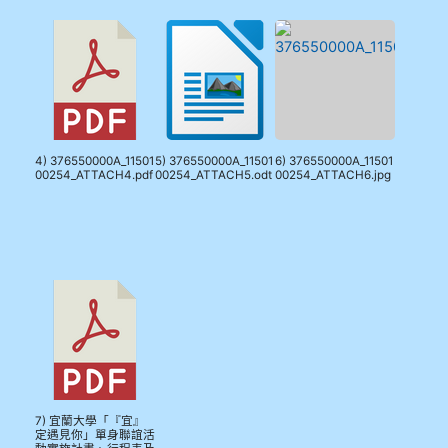
910溫婕伶
911王祉傑
911張 婷
912彭子宸
4) 376550000A_11501
5) 376550000A_11501
6) 376550000A_11501
00254_ATTACH4.pdf
00254_ATTACH5.odt
00254_ATTACH6.jpg
914王苡澄
7) 宜蘭大學「『宜』
定遇見你」單身聯誼活