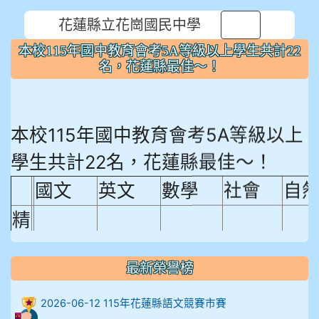
花蓮縣立花崗國民中學
⏸
本校115年國中教育會考5A等級以上學生共計22
名，花蓮縣最佳～！
本校115年國中教育會考5A等級以上
學生共計22名，花蓮縣最佳～！
國文
英文
數學
社會
自
精
熟
程
最新榮譽榜
18.92%
18.65%
29.19%
12.16%
15.
度
2026-06-12 115年花蓮縣語文競賽市賽