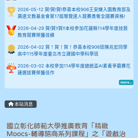
914謝佩臻 5A10+
2026-05-12 賀!賀!賀!恭喜本校906王安婕入圍教育部及
廣達文教基金會第17屆導覽達人競賽勇奪全國賽資格!
902蘇奕愷
2026-04-29 賀!賀!!賀!!本校參加花蓮縣114學年度技藝
教育競賽榮獲佳績
903陳品帆
2026-04-02 賀！賀！賀！恭喜本校906班陳兆宏同學
高中115學年度臺北市立建國中學科學班
904彭子庭
2026-03-02 本校參加114學年度總統盃AI素養爭霸賽花
905蔣昇和
蓮選拔賽榮獲佳作
more...
905周沛蓉
905鄭瑀安
本站消息
906江彥臻
國立彰化師範大學推廣教育「精緻
907張晏寧
Moocs-輔導諮商系列課程」之「遊戲治