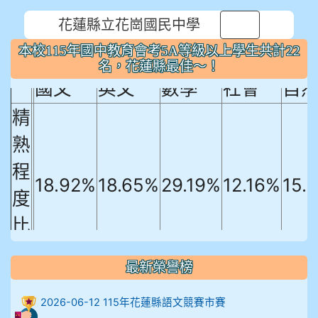
本校115年國中教育會考5A等級以上
花蓮縣立花崗國民中學
⏸
學生共計22名，花蓮縣最佳～！
本校115年國中教育會考5A等級以上學生共計22
名，花蓮縣最佳～！
國文
英文
數學
社會
自
精
熟
程
18.92%
18.65%
29.19%
12.16%
15.
度
比
例
最新榮譽榜
906陳兆宏 5A10+ 作文5
2026-06-12 115年花蓮縣語文競賽市賽
912余 嘉 5A10+