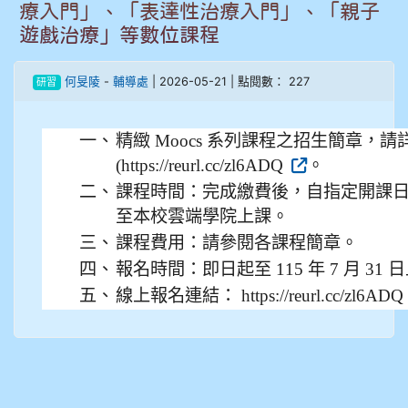
療入門」、「表達性治療入門」、「親子
908彭主豪
遊戲治療」等數位課程
909林柏翰
何旻陵
-
輔導處
| 2026-05-21 | 點閱數： 227
研習
909林玉楓
一、
精緻 Moocs 系列課程之招生簡章，
909林朝智
(https://reurl.cc/zl6ADQ
。
二、
課程時間：完成繳費後，自指定開課日起
910謝尚橙
至本校雲端學院上課。
三、
課程費用：請參閱各課程簡章。
910呂芃澔
四、
報名時間：即日起至 115 年 7 月 3
910溫婕伶
五、
線上報名連結： https://reurl.cc/zl6ADQ
911王祉傑
911張 婷