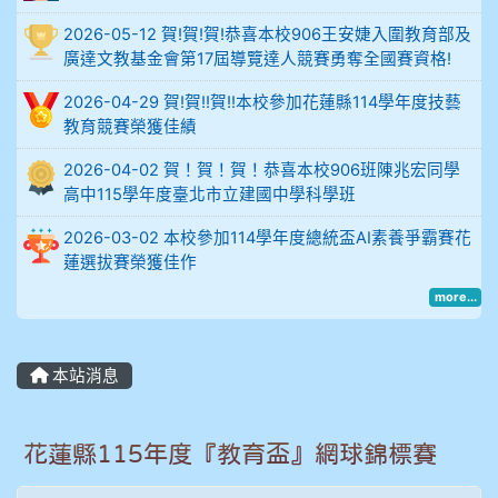
2026-05-12 賀!賀!賀!恭喜本校906王安婕入圍教育部及
914謝佩臻 5A10+
廣達文教基金會第17屆導覽達人競賽勇奪全國賽資格!
902蘇奕愷
2026-04-29 賀!賀!!賀!!本校參加花蓮縣114學年度技藝
教育競賽榮獲佳績
903陳品帆
2026-04-02 賀！賀！賀！恭喜本校906班陳兆宏同學
高中115學年度臺北市立建國中學科學班
904彭子庭
2026-03-02 本校參加114學年度總統盃AI素養爭霸賽花
905蔣昇和
蓮選拔賽榮獲佳作
more...
905周沛蓉
905鄭瑀安
本站消息
906江彥臻
花蓮縣115年度『教育盃』網球錦標賽
907張晏寧