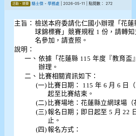
駱士傑
-
學務處
| 2026-05-11 | 點閱數： 272
活動、競賽
908彭主豪
909林柏翰
主旨：
檢送本府委請化仁國小辦理「花蓮縣
球錦標賽」競賽規程 1 份，請轉
909林玉楓
名參加，請查照。
說明：
909林朝智
一、
依據「花蓮縣 115 年度『教育
辦理。
910謝尚橙
二、
比賽相關資訊如下：
910呂芃澔
(一)
比賽日期： 115 年 6 月 6 日
起至比賽結束。
910溫婕伶
(二)
比賽場地：花蓮縣立網球場（花
(三)
報名日期；即日起至 5 月 22 
911王祉傑
止。
911張 婷
(四)
報名方式：