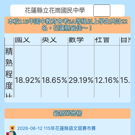
花蓮縣立花崗國民中學
本校115年國中教育會考5A等級以上
⏸
本校115年國中教育會考5A等級以上學生共計22
學生共計22名，花蓮縣最佳～！
名，花蓮縣最佳～！
國文
英文
數學
社會
自
精
熟
程
18.92%
18.65%
29.19%
12.16%
15.
度
比
例
最新榮譽榜
906陳兆宏 5A10+ 作文5
2026-06-12 115年花蓮縣語文競賽市賽
912余 嘉 5A10+