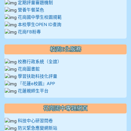
定期評量審題機制
營養午餐菜色
花崗國中學生校園規範
本校學生OPEN ID查詢
花崗FB粉專
校園E化服務
校務行政系統（全誼）
花崗圖書館
學習扶助科技化評量
『花蓮e校園』APP
花蓮親師生平台
花崗國中專題網頁
科技中心研習問卷
防災緊急應變網新站