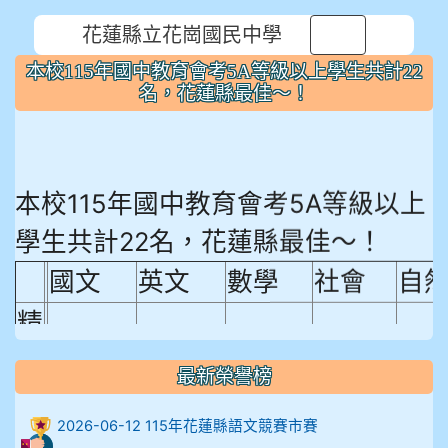
花蓮縣立花崗國民中學
⏸
本校115年國中教育會考5A等級以上學生共計22
名，花蓮縣最佳～！
本校115年國中教育會考5A等級以上
學生共計22名，花蓮縣最佳～！
國文
英文
數學
社會
自
精
熟
最新榮譽榜
程
18.92%
18.65%
29.19%
12.16%
15.
度
2026-06-12 115年花蓮縣語文競賽市賽