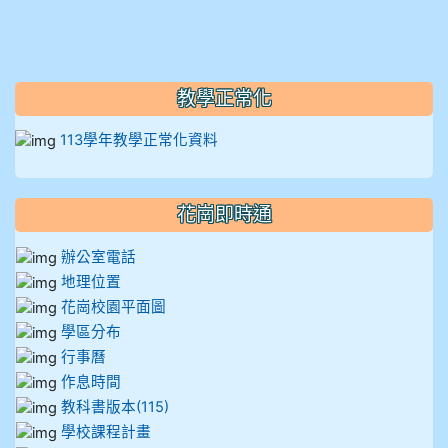
910溫婕伶
911王祉傑
教學正常化
911張 婷
113學年教學正常化資料
912彭子宸
花崗即時通
914王苡澄
辦公室電話
地理位置
花崗校園平面圖
學區分布
行事曆
作息時間
教科書版本(115)
學校課程計畫