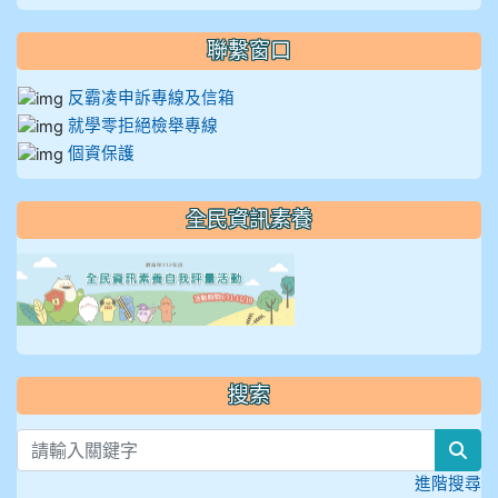
聯繫窗口
反霸凌申訴專線及信箱
就學零拒絕檢舉專線
個資保護
全民資訊素養
link to https://isafeevent
搜索
sea
進階搜尋