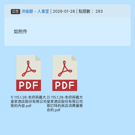
905鄭瑀安
洪瑜馡
-
人事室
| 2026-01-28 | 點閱數： 293
公告
906江彥臻
如附件
907張晏寧
908彭主豪
909林柏翰
909林玉楓
1) 115.1.28-本府與義大
2) 115.1.28-本府與義大
909林朝智
皇家酒店股份有限公司
皇家酒店股份有限公司
簽約內容.pdf
簽訂特約商店消費優惠
合約.pdf
910謝尚橙
910呂芃澔