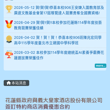
比
2026-05-12 賀!賀!賀!恭喜本校906王安婕入圍教育部及
例
廣達文教基金會第17屆導覽達人競賽勇奪全國賽資格!
906陳兆宏 5A10+ 作文5
2026-04-29 賀!賀!!賀!!本校參加花蓮縣114學年度技藝
教育競賽榮獲佳績
912余 嘉 5A10+
2026-04-02 賀！賀！賀！恭喜本校906班陳兆宏同學
高中115學年度臺北市立建國中學科學班
914謝佩臻 5A10+
2026-03-02 本校參加114學年度總統盃AI素養爭霸賽花
蓮選拔賽榮獲佳作
902蘇奕愷
more...
903陳品帆
904彭子庭
本站消息
905蔣昇和
花蓮縣政府與義大皇家酒店股份有限公司
簽訂特約商店消費優惠合約
905周沛蓉