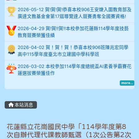
2026-05-12 賀!賀!賀!恭喜本校906王安婕入圍教育部及
914謝佩臻 5A10+
廣達文教基金會第17屆導覽達人競賽勇奪全國賽資格!
902蘇奕愷
2026-04-29 賀!賀!!賀!!本校參加花蓮縣114學年度技藝
教育競賽榮獲佳績
903陳品帆
2026-04-02 賀！賀！賀！恭喜本校906班陳兆宏同學
高中115學年度臺北市立建國中學科學班
904彭子庭
2026-03-02 本校參加114學年度總統盃AI素養爭霸賽花
905蔣昇和
蓮選拔賽榮獲佳作
more...
905周沛蓉
905鄭瑀安
本站消息
906江彥臻
花蓮縣立花崗國民中學「114學年度第8
907張晏寧
次自辦代理代課教師甄選（1次公告第2次