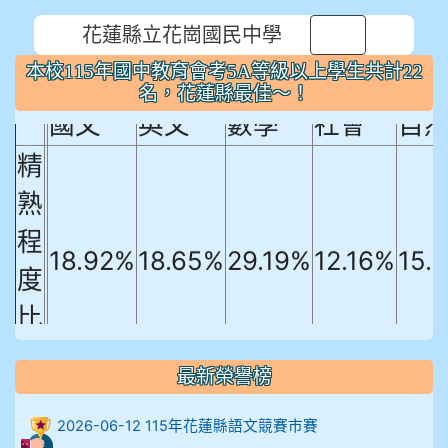
花蓮縣立花崗國民中學
本校115年國中教育會考5A等級以上
⏸
本校115年國中教育會考5A等級以上學生共計22
學生共計22名，花蓮縣最佳～！
名，花蓮縣最佳～！
國文
英文
數學
社會
自
精
熟
程
18.92%
18.65%
29.19%
12.16%
15.
度
比
例
最新榮譽榜
906陳兆宏 5A10+ 作文5
2026-06-12 115年花蓮縣語文競賽市賽
912余 嘉 5A10+