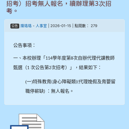
招考）招考無人報名，續辦理第3次招
908彭主豪
考。
909林柏翰
陳珞珞
-
人事室
| 2026-01-15 | 點閱數： 279
公告
909林玉楓
公告事項：
909林朝智
一、本校辦理「
學年度第
次自辦代理代課教師
114
8
910謝尚橙
甄選（
次公告第
次招考）」，結果如下：
1
2
910呂芃澔
(一)特殊教育
身心障礙類
代理娩假及育嬰留
(
)(
職停薪缺
：無人報名。
910溫婕伶
)
911王祉傑
911張 婷