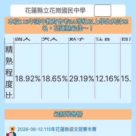
本校115年國中教育會考5A等級以上
花蓮縣立花崗國民中學
⏸
學生共計22名，花蓮縣最佳～！
本校115年國中教育會考5A等級以上學生共計22
名，花蓮縣最佳～！
國文
英文
數學
社會
自
精
熟
程
18.92%
18.65%
29.19%
12.16%
15.
度
比
例
最新榮譽榜
906陳兆宏 5A10+ 作文5
2026-06-12 115年花蓮縣語文競賽市賽
912余 嘉 5A10+