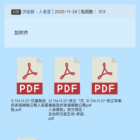
908彭主豪
洪瑜馡
-
人事室
| 2025-11-28 | 點閱數： 313
公告
909林柏翰
如附件
909林玉楓
909林朝智
910謝尚橙
910呂芃澔
910溫婕伶
1) 114.11.27-花蓮縣政
2) 114.11.27-修正「花
3) 114.11.27-修正草案.
府表揚模範公務人員要
蓮縣政府表揚模範公務
pdf
點.pdf
人員要點」部分規定，
911王祉傑
並自即日起生效-原函.
pdf
911張 婷