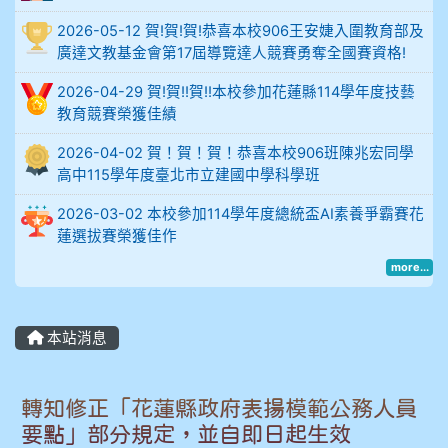
914謝佩臻 5A10+
2026-05-12 賀!賀!賀!恭喜本校906王安婕入圍教育部及
廣達文教基金會第17屆導覽達人競賽勇奪全國賽資格!
902蘇奕愷
2026-04-29 賀!賀!!賀!!本校參加花蓮縣114學年度技藝
教育競賽榮獲佳績
903陳品帆
2026-04-02 賀！賀！賀！恭喜本校906班陳兆宏同學
高中115學年度臺北市立建國中學科學班
904彭子庭
2026-03-02 本校參加114學年度總統盃AI素養爭霸賽花
905蔣昇和
蓮選拔賽榮獲佳作
more...
905周沛蓉
905鄭瑀安
本站消息
906江彥臻
轉知修正「花蓮縣政府表揚模範公務人員
907張晏寧
要點」部分規定，並自即日起生效