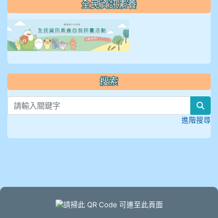
全民資訊素養
link to https://isafeevent
搜索
sea
進階搜尋
頁尾