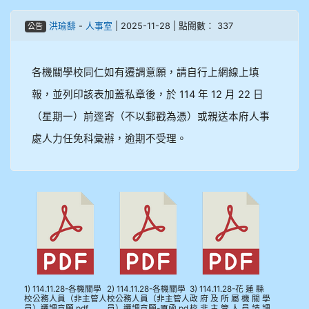
908彭主豪
洪瑜馡
-
人事室
| 2025-11-28 | 點閱數： 337
公告
909林柏翰
各機關學校同仁如有遷調意願，請自行上網線上填
909林玉楓
報，並列印該表加蓋私章後，於 114 年 12 月 22 日
（星期一）前逕寄（不以郵戳為憑）或親送本府人事
909林朝智
處人力任免科彙辦，逾期不受理。
910謝尚橙
910呂芃澔
910溫婕伶
911王祉傑
1) 114.11.28-各機關學
2) 114.11.28-各機關學
3) 114.11.28-花 蓮 縣
911張 婷
校公務人員（非主管人
校公務人員（非主管人
政 府 及 所 屬 機 關 學
員）遷調意願.pdf
員）遷調意願-原函.pd
校 非 主 管 人 員 請 調