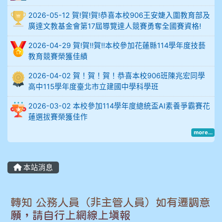
912余 嘉 5A10+
2026-05-12 賀!賀!賀!恭喜本校906王安婕入圍教育部及
914謝佩臻 5A10+
廣達文教基金會第17屆導覽達人競賽勇奪全國賽資格!
2026-04-29 賀!賀!!賀!!本校參加花蓮縣114學年度技藝
902蘇奕愷
教育競賽榮獲佳績
903陳品帆
2026-04-02 賀！賀！賀！恭喜本校906班陳兆宏同學
高中115學年度臺北市立建國中學科學班
904彭子庭
2026-03-02 本校參加114學年度總統盃AI素養爭霸賽花
蓮選拔賽榮獲佳作
905蔣昇和
more...
905周沛蓉
本站消息
905鄭瑀安
906江彥臻
轉知 公務人員（非主管人員）如有遷調意
願，請自行上網線上填報
907張晏寧