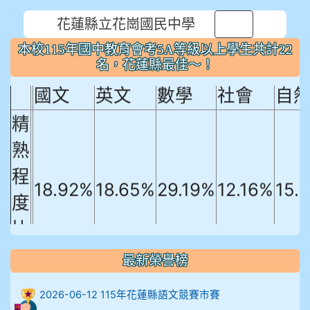
花蓮縣立花崗國民中學
⏸
本校115年國中教育會考5A等級以上
本校115年國中教育會考5A等級以上學生共計22
學生共計22名，花蓮縣最佳～！
名，花蓮縣最佳～！
國文
英文
數學
社會
自
精
熟
程
18.92%
18.65%
29.19%
12.16%
15.
度
比
例
最新榮譽榜
906陳兆宏 5A10+ 作文5
2026-06-12 115年花蓮縣語文競賽市賽