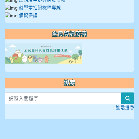
反霸凌申訴專線及信箱
就學零拒絕檢舉專線
個資保護
全民資訊素養
link to https://isafeevent
搜索
sea
進階搜尋