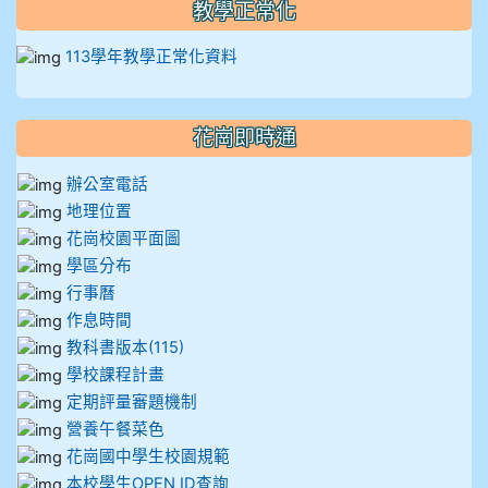
910溫婕伶
教學正常化
113學年教學正常化資料
911王祉傑
911張 婷
花崗即時通
912彭子宸
辦公室電話
地理位置
914王苡澄
花崗校園平面圖
學區分布
行事曆
作息時間
教科書版本(115)
學校課程計畫
定期評量審題機制
營養午餐菜色
花崗國中學生校園規範
本校學生OPEN ID查詢