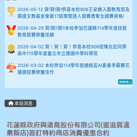
例
2026-05-12 賀!賀!賀!恭喜本校906王安婕入圍教育部及
廣達文教基金會第17屆導覽達人競賽勇奪全國賽資格!
906陳兆宏 5A10+ 作文5
2026-04-29 賀!賀!!賀!!本校參加花蓮縣114學年度技藝
教育競賽榮獲佳績
912余 嘉 5A10+
2026-04-02 賀！賀！賀！恭喜本校906班陳兆宏同學
914謝佩臻 5A10+
高中115學年度臺北市立建國中學科學班
2026-03-02 本校參加114學年度總統盃AI素養爭霸賽花
902蘇奕愷
蓮選拔賽榮獲佳作
903陳品帆
more...
904彭子庭
本站消息
905蔣昇和
花蓮縣政府與遠喬股份有限公司(蜜滋賀溫
905周沛蓉
泉飯店)簽訂特約商店消費優惠合約