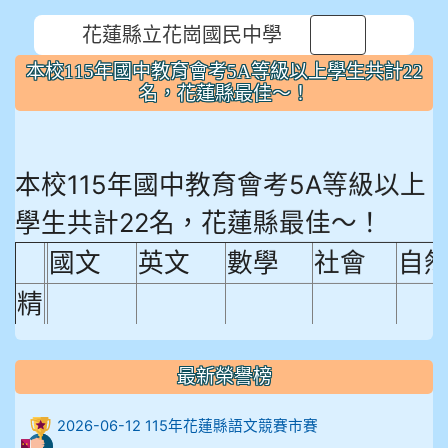
花蓮縣立花崗國民中學
⏸
本校115年國中教育會考5A等級以上學生共計22
名，花蓮縣最佳～！
本校115年國中教育會考5A等級以上
學生共計22名，花蓮縣最佳～！
國文
英文
數學
社會
自
精
熟
程
最新榮譽榜
18.92%
18.65%
29.19%
12.16%
15.
度
2026-06-12 115年花蓮縣語文競賽市賽
比