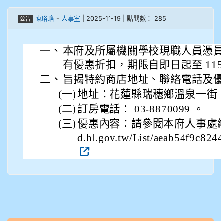
905鄭瑀安
陳珞珞
-
人事室
| 2025-11-19 | 點閱數： 285
公告
906江彥臻
一、
本府及所屬機關學校現職人員憑
907張晏寧
有優惠折扣，期限自即日起至 115 年
二、
旨揭特約商店地址、聯絡電話及
908彭主豪
(一)
地址：花蓮縣瑞穗鄉溫泉一街 1
909林柏翰
(二)
訂房電話： 03-8870099 。
(三)
優惠內容：請參閱本府人事處網頁／
909林玉楓
d.hl.gov.tw/List/aeab54f9c8
909林朝智
910謝尚橙
910呂芃澔