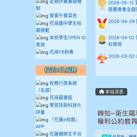
定期評量審題機
2026-05
902蘇奕愷
制
競賽勇奪全國
營養午餐菜色
2026-04-
903陳品帆
花崗國中學生校
園規範
904彭子庭
本校學生OPEN ID
2026-04
科學班
查詢
905蔣昇和
花崗FB粉專
2026-03
905周沛蓉
校園E化服務
905鄭瑀安
校務行政系統
（全誼）
本站消息
906江彥臻
花崗圖書館
學習扶助科技化
907張晏寧
評量
轉知~衛生福
『花蓮e校園』
權利公約教
908彭主豪
APP
花蓮親師生平台
何旻陵
-
輔導