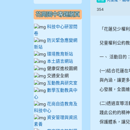
研習
909林柏翰
354
花崗國中專題網頁
909林玉楓
科技中心研習問
「花蓮兒少權利
909林朝智
卷
防災緊急應變網
兒童權利公約教
910謝尚橙
新站
環境教育新站
一、 活動目的
910呂芃澔
本土語言網站
健康促進校園網
(一)結合花蓮
910溫婕伶
交通安全網
與內涵，讓更多
互動教具研究室
心發展，全面維
911王祉傑
數學互動教具中
心
(二)透過宣導
911張 婷
花崗自造教育及
科技中心
踐此公約的精神
資安管理與資訊
912彭子宸
保護體系，讓兒
素養