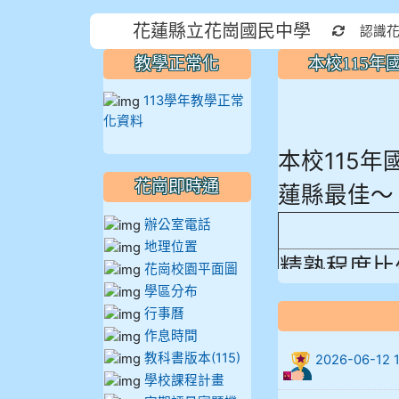
花蓮縣立花崗國民中學
重新取得
認識
教學正常化
本校115
113學年教學正常
化資料
本校115
蓮縣最佳～
花崗即時通
辦公室電話
地理位置
精熟程度比
花崗校園平面圖
906陳兆宏 5
學區分布
行事曆
912余 嘉 5A1
作息時間
教科書版本(115)
2026-06-
914謝佩臻 5A
學校課程計畫