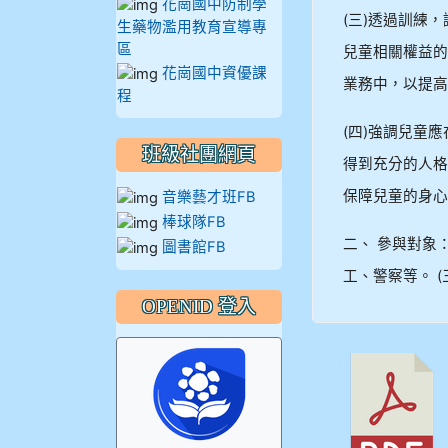
花崗國中防制學
914王苡澄
(三)透過訓練
生藥物濫用教育宣導專
區
兒童相關權益的
花崗國中資優課
業務中，以提高
程
(四)強調兒童
班級社團網頁
得到充分的人格
保障兒童的身心
音樂藝才班FB
棒球隊FB
二、 參與對象：
圖書館FB
工、警察等。 (
OPENID 登入