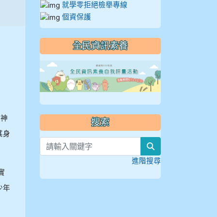
就學零拒絕檢舉專線
個資保護
全民資訊素養
link to https://
精神
搜索
其身
search
進階搜尋
實
少年