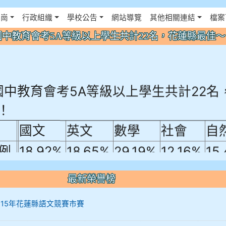
佈景設定
花崗
行政組織
學校公告
網站導覽
其他相關連結
檔案
年國中教育會考5A等級以上學生共計22名，花蓮縣最佳
年國中教育會考5A等級以上學生共計22名
！
國文
英文
數學
社會
自
例
18.92%
18.65%
29.19%
12.16%
15
A10+ 作文5
最新榮譽榜
0+
12 115年花蓮縣語文競賽市賽
10+