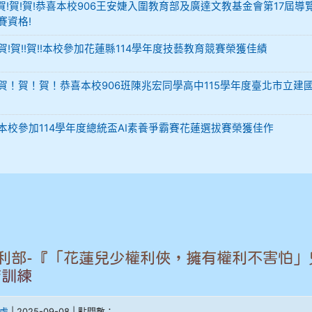
-12 賀!賀!賀!恭喜本校906王安婕入圍教育部及廣達文教基金會第17屆導
賽資格!
29 賀!賀!!賀!!本校參加花蓮縣114學年度技藝教育競賽榮獲佳績
-02 賀！賀！賀！恭喜本校906班陳兆宏同學高中115學年度臺北市立建
-02 本校參加114學年度總統盃AI素養爭霸賽花蓮選拔賽榮獲佳作
利部-『「花蓮兒少權利俠，擁有權利不害怕」
育訓練
處
| 2025-09-08 | 點閱數：