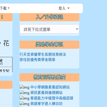
下載
登入
⏸
～！
入／升學資訊
，花
獎助學金專區
行天宮資優學生長期培育辦法
然
原住民優秀獎學金簡章
.41%
教育宣導及推廣
中小學網路素養認知網站
資訊素養與倫理網站
客語能力中級暨中高級認證
英語單字達人練功坊