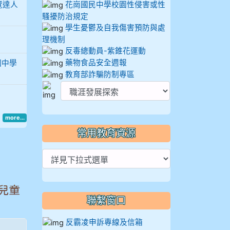
覽達人
花崗國民中學校園性侵害或性
騷擾防治規定
學生憂鬱及自我傷害預防與處
理機制
反毒總動員-紫錐花運動
藥物食品安全週報
國中學
教育部詐騙防制專區
more...
常用教育資源
兒童
聯繫窗口
反霸凌申訴專線及信箱