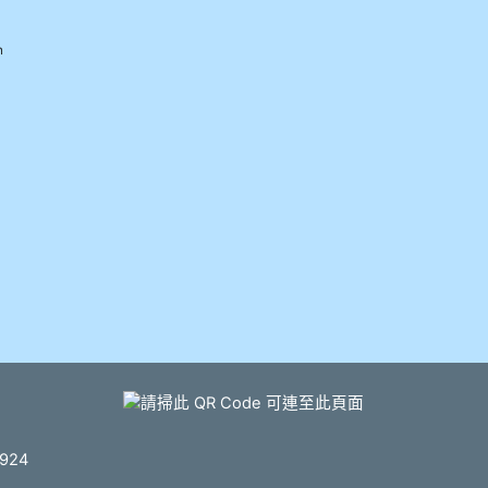
h
924