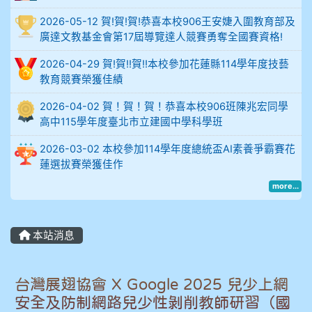
例
2026-05-12 賀!賀!賀!恭喜本校906王安婕入圍教育部及
廣達文教基金會第17屆導覽達人競賽勇奪全國賽資格!
906陳兆宏 5A10+ 作文5
2026-04-29 賀!賀!!賀!!本校參加花蓮縣114學年度技藝
912余 嘉 5A10+
教育競賽榮獲佳績
2026-04-02 賀！賀！賀！恭喜本校906班陳兆宏同學
914謝佩臻 5A10+
高中115學年度臺北市立建國中學科學班
902蘇奕愷
2026-03-02 本校參加114學年度總統盃AI素養爭霸賽花
蓮選拔賽榮獲佳作
903陳品帆
more...
904彭子庭
本站消息
905蔣昇和
905周沛蓉
台灣展翅協會 X Google 2025 兒少上網
安全及防制網路兒少性剝削教師研習（國