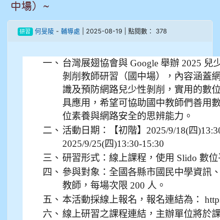
905鄭瑀安
中場）~
906江彥臻
何旻陵
-
輔導處
| 2025-08-19 | 點閱數： 378
研習
907張晏寧
一、
台灣展翅協會與 Google 舉辦 202
908彭主豪
剝削教師研習（國中場），內容涵蓋
識及預防網路兒少性剝削，實用的數
909林柏翰
具應用，希望可協助國中教師們善用
位素養與網路安全的思辨能力。
909林玉楓
二、
活動日期：【初階】2025/9/18(四)13:3
2025/9/25(四)13:30-15:30
909林朝智
三、
研習形式：線上課程，使用 Slido 數
四、
參與對象：全國各縣市國民中學資訊
910謝尚橙
教師，每場次限 200 人。
910呂芃澔
五、
本活動採線上報名，報名連結為： https://r
六、
線上研習之課程連結，主辦單位將於