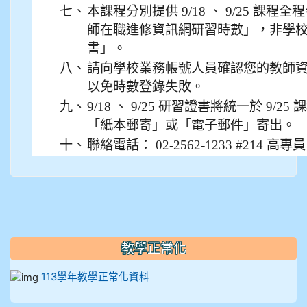
910溫婕伶
七、
本課程分別提供 9/18 、 9/25 課
師在職進修資訊網研習時數」，非學
911王祉傑
書」。
911張 婷
八、
請向學校業務帳號人員確認您的教師
以免時數登錄失敗。
912彭子宸
九、
9/18 、 9/25 研習證書將統一於 9/
「紙本郵寄」或「電子郵件」寄出。
914王苡澄
十、
聯絡電話： 02-2562-1233 #214 高專員
教學正常化
113學年教學正常化資料