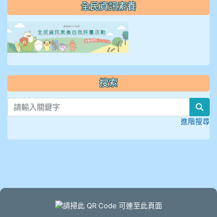
全民資訊素養
link to https://isafeevent
搜索
sea
進階搜尋
頁尾