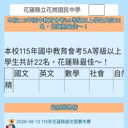
花蓮縣立花崗國民中學
⏸
本校115年國中教育會考5A等級以上學生共計22
名，花蓮縣最佳～！
本校115年國中教育會考5A等級以上
學生共計22名，花蓮縣最佳～！
國文
英文
數學
社會
自
精
熟
程
最新榮譽榜
18.92%
18.65%
29.19%
12.16%
15.
度
2026-06-12 115年花蓮縣語文競賽市賽
比