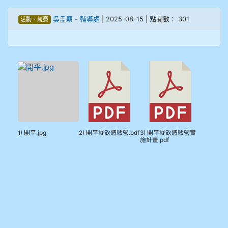
908彭主豪
吳孟穎
-
輔導處
| 2025-08-15 | 點閱數： 301
活動、競賽
909林柏翰
909林玉楓
909林朝智
910謝尚橙
1) 開平.jpg
2) 開平餐飲體驗營.pdf
3) 開平餐飲體驗營實
910呂芃澔
施計畫.pdf
910溫婕伶
911王祉傑
911張 婷