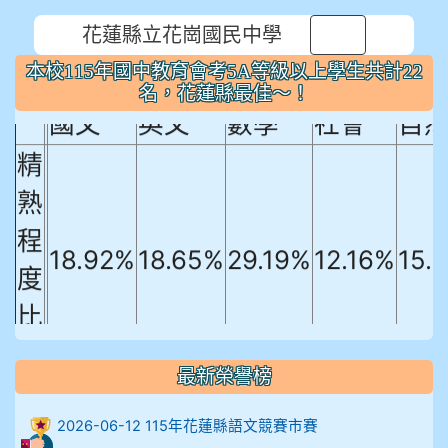
花蓮縣立花崗國民中學
本校115年國中教育會考5A等級以上
⏸
本校115年國中教育會考5A等級以上學生共計22
學生共計22名，花蓮縣最佳～！
名，花蓮縣最佳～！
國文
英文
數學
社會
自
精
熟
程
18.92%
18.65%
29.19%
12.16%
15.
度
比
例
最新榮譽榜
906陳兆宏 5A10+ 作文5
2026-06-12 115年花蓮縣語文競賽市賽
912余 嘉 5A10+