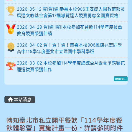
2026-05-12 賀!賀!賀!恭喜本校906王安婕入圍教育部及
914謝佩臻 5A10+
廣達文教基金會第17屆導覽達人競賽勇奪全國賽資格!
902蘇奕愷
2026-04-29 賀!賀!!賀!!本校參加花蓮縣114學年度技藝
教育競賽榮獲佳績
903陳品帆
2026-04-02 賀！賀！賀！恭喜本校906班陳兆宏同學
高中115學年度臺北市立建國中學科學班
904彭子庭
2026-03-02 本校參加114學年度總統盃AI素養爭霸賽花
905蔣昇和
蓮選拔賽榮獲佳作
more...
905周沛蓉
905鄭瑀安
本站消息
906江彥臻
轉知臺北市私立開平餐飲「114學年度餐
907張晏寧
飲體驗營」實施計畫一份，詳請參閱附件