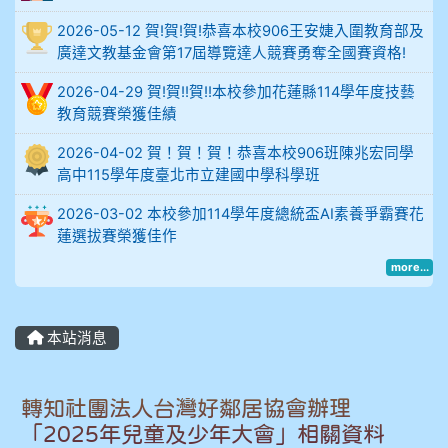
例
2026-05-12 賀!賀!賀!恭喜本校906王安婕入圍教育部及
廣達文教基金會第17屆導覽達人競賽勇奪全國賽資格!
906陳兆宏 5A10+ 作文5
2026-04-29 賀!賀!!賀!!本校參加花蓮縣114學年度技藝
教育競賽榮獲佳績
912余 嘉 5A10+
2026-04-02 賀！賀！賀！恭喜本校906班陳兆宏同學
914謝佩臻 5A10+
高中115學年度臺北市立建國中學科學班
902蘇奕愷
2026-03-02 本校參加114學年度總統盃AI素養爭霸賽花
蓮選拔賽榮獲佳作
903陳品帆
more...
904彭子庭
本站消息
905蔣昇和
轉知社團法人台灣好鄰居協會辦理
905周沛蓉
「2025年兒童及少年大會」相關資料