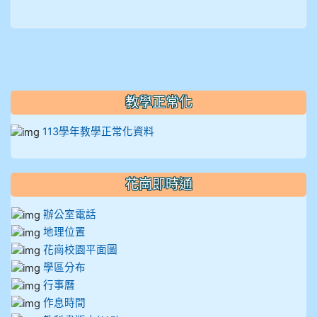
910溫婕伶
911王祉傑
911張 婷
教學正常化
912彭子宸
113學年教學正常化資料
914王苡澄
花崗即時通
辦公室電話
地理位置
花崗校園平面圖
學區分布
行事曆
作息時間