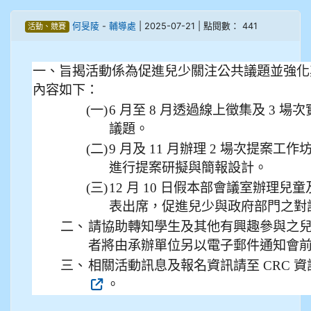
905鄭瑀安
何旻陵
-
輔導處
| 2025-07-21 | 點閱數： 441
活動、競賽
906江彥臻
一、旨揭活動係為促進兒少關注公共議題並強化
907張晏寧
內容如下：
(一)
6 月至 8 月透過線上徵集及 3 
908彭主豪
議題。
909林柏翰
(二)
9 月及 11 月辦理 2 場次提案
進行提案研擬與簡報設計。
909林玉楓
(三)
12 月 10 日假本部會議室辦理
表出席，促進兒少與政府部門之對
909林朝智
二、
請協助轉知學生及其他有興趣參與之
者將由承辦單位另以電子郵件通知會
910謝尚橙
三、
相關活動訊息及報名資訊請至 CRC 資訊網下載：
910呂芃澔
。