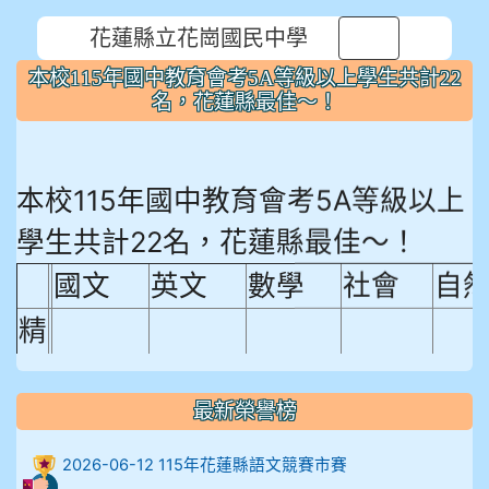
花蓮縣立花崗國民中學
⏸
本校115年國中教育會考5A等級以上學生共計22
名，花蓮縣最佳～！
本校115年國中教育會考5A等級以上
學生共計22名，花蓮縣最佳～！
國文
英文
數學
社會
自
精
熟
程
最新榮譽榜
18.92%
18.65%
29.19%
12.16%
15.
度
2026-06-12 115年花蓮縣語文競賽市賽
比