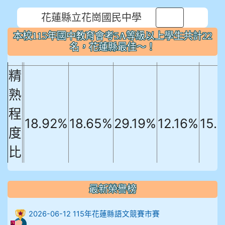
本校115年國中教育會考5A等級以上
花蓮縣立花崗國民中學
⏸
學生共計22名，花蓮縣最佳～！
本校115年國中教育會考5A等級以上學生共計22
國文
英文
數學
社會
自
名，花蓮縣最佳～！
精
熟
程
18.92%
18.65%
29.19%
12.16%
15.
度
比
例
906陳兆宏 5A10+ 作文5
最新榮譽榜
912余 嘉 5A10+
2026-06-12 115年花蓮縣語文競賽市賽