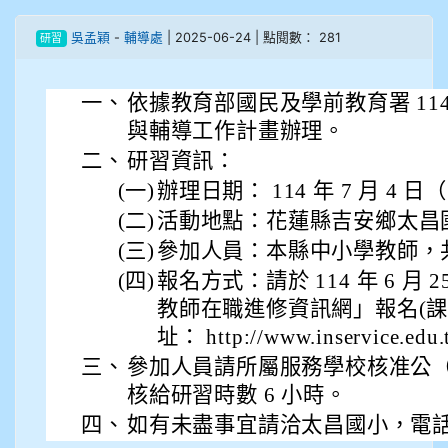
908彭主豪
吳孟穎
-
輔導處
| 2025-06-24 | 點閱數： 281
研習
909林柏翰
一、
依據教育部國民及學前教育署 11
909林玉楓
與輔導工作計畫辦理。
909林朝智
二、
研習資訊：
(一)
辦理日期： 114 年 7 月 4 
910謝尚橙
(二)
活動地點：花蓮縣吉安鄉太昌
(三)
參加人員：本縣中小學教師，共計
910呂芃澔
(四)
報名方式：請於 114 年 6 月
910溫婕伶
教師在職進修資訊網」報名(課程代
址： http://www.inservice.edu
911王祉傑
三、
參加人員請所屬服務學校核准公
核給研習時數 6 小時。
911張 婷
四、
如有未盡事宜請洽太昌國小，電話：(0