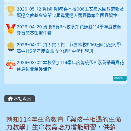
914謝佩臻 5A10+
2026-05-12 賀!賀!賀!恭喜本校906王安婕入圍教育部及
廣達文教基金會第17屆導覽達人競賽勇奪全國賽資格!
902蘇奕愷
2026-04-29 賀!賀!!賀!!本校參加花蓮縣114學年度技藝
903陳品帆
教育競賽榮獲佳績
2026-04-02 賀！賀！賀！恭喜本校906班陳兆宏同學
904彭子庭
高中115學年度臺北市立建國中學科學班
905蔣昇和
2026-03-02 本校參加114學年度總統盃AI素養爭霸賽花
蓮選拔賽榮獲佳作
905周沛蓉
more...
905鄭瑀安
本站消息
906江彥臻
907張晏寧
轉知114年生命教育「與孩子相遇的生命
力教學」生命教育培力增能研習，供參