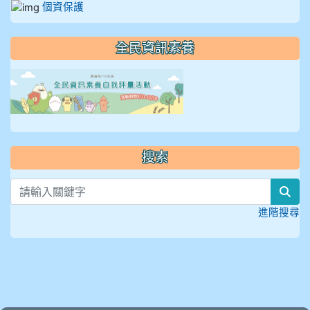
個資保護
全民資訊素養
link to https://isafeevent
搜索
sea
進階搜尋