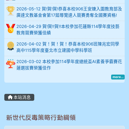
2026-05-12 賀!賀!賀!恭喜本校906王安婕入圍教育部及
914謝佩臻 5A10+
廣達文教基金會第17屆導覽達人競賽勇奪全國賽資格!
902蘇奕愷
2026-04-29 賀!賀!!賀!!本校參加花蓮縣114學年度技藝
教育競賽榮獲佳績
903陳品帆
2026-04-02 賀！賀！賀！恭喜本校906班陳兆宏同學
高中115學年度臺北市立建國中學科學班
904彭子庭
2026-03-02 本校參加114學年度總統盃AI素養爭霸賽花
905蔣昇和
蓮選拔賽榮獲佳作
more...
905周沛蓉
905鄭瑀安
本站消息
906江彥臻
新世代反毒策略行動綱領
907張晏寧