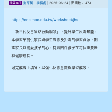
劉育英
-
學務處
| 2025-06-24 | 點閱數： 473
重要資訊
908彭主豪
https://enc.moe.edu.tw/worksheet/jhs
909林柏翰
「新世代反毒策略行動綱領」，提升學生反毒知能，
909林玉楓
本學習單提供家長與學生識毒及拒毒的學習資源，期
909林朝智
望家長以關愛孩子的心，持續陪伴孩子在每個重要歷
程健康成長。
910謝尚橙
可完成線上填答，以強化反毒意識與學習成效。
910呂芃澔
910溫婕伶
911王祉傑
911張 婷