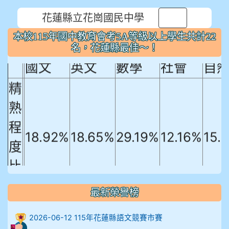
花蓮縣立花崗國民中學
⏸
本校115年國中教育會考5A等級以上
本校115年國中教育會考5A等級以上學生共計22
學生共計22名，花蓮縣最佳～！
名，花蓮縣最佳～！
國文
英文
數學
社會
自
精
熟
程
18.92%
18.65%
29.19%
12.16%
15.
度
比
例
最新榮譽榜
906陳兆宏 5A10+ 作文5
2026-06-12 115年花蓮縣語文競賽市賽
912余 嘉 5A10+