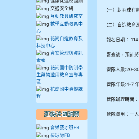
910溫婕伶
健康促進校園網
交通安全網
(一）對羽球有
911王祉傑
互動教具研究室
數學互動教具中
(二）自造教育
911張 婷
心
花崗自造教育及
報名日期： 114 
912彭子宸
科技中心
資安管理與資訊
審查後，預計將於 1
素養
914王苡澄
花崗國中防制學
營隊人數:20-3
生藥物濫用教育宣導專
區
營隊年級:4-7 
花崗國中資優課
程
營隊辦理時間： 11
班級社團網頁
營隊費用：一人 
音樂藝才班FB
棒球隊FB