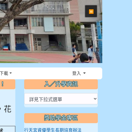
⏸
下載
登入
～！
入／升學資訊
，花
獎助學金專區
然
行天宮資優學生長期培育辦法