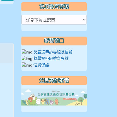
常用教育資源
聯繫窗口
反霸凌申訴專線及信箱
就學零拒絕檢舉專線
個資保護
全民資訊素養
link to https://