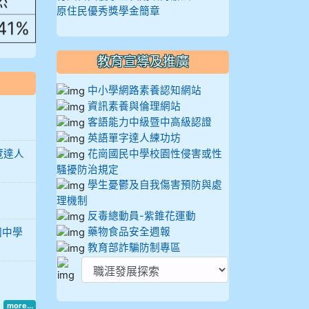
原住民優秀獎學金簡章
.41%
教育宣導及推廣
中小學網路素養認知網站
資訊素養與倫理網站
客語能力中級暨中高級認證
英語單字達人練功坊
覽達人
花崗國民中學校園性侵害或性
騷擾防治規定
學生憂鬱及自我傷害預防與處
理機制
反毒總動員-紫錐花運動
藥物食品安全週報
國中學
教育部詐騙防制專區
more...