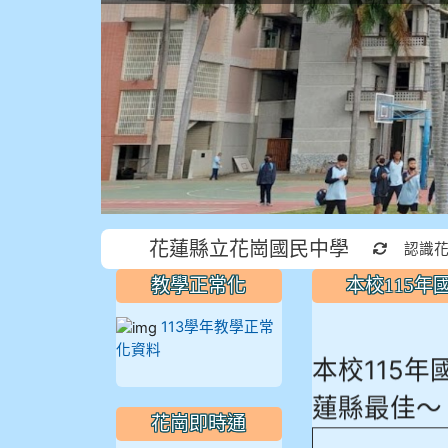
花蓮縣立花崗國民中學
重新取得
認識
教學正常化
本校115
113學年教學正常
化資料
本校115
蓮縣最佳～
花崗即時通