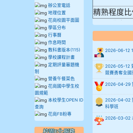
辦公室電話
精熟程度比
地理位置
906陳兆宏 5
花崗校園平面圖
學區分布
912余 嘉 5A1
行事曆
作息時間
914謝佩臻 5A
教科書版本(115)
2026-06-
學校課程計畫
902蘇奕愷
定期評量審題機
2026-05
制
競賽勇奪全國
903陳品帆
營養午餐菜色
2026-04-
花崗國中學生校
904彭子庭
園規範
本校學生OPEN ID
2026-04
905蔣昇和
科學班
查詢
花崗FB粉專
2026-03
905周沛蓉
校園E化服務