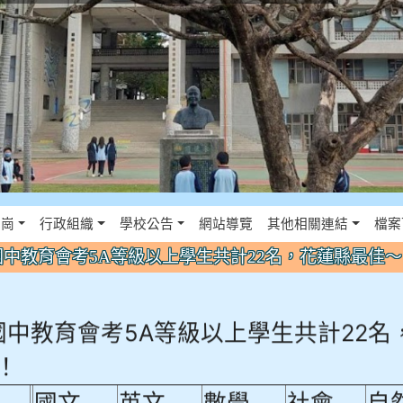
佈景設定
花崗
行政組織
學校公告
網站導覽
其他相關連結
檔案
年國中教育會考5A等級以上學生共計22名，花蓮縣最佳
年國中教育會考5A等級以上學生共計22名
！
國文
英文
數學
社會
自