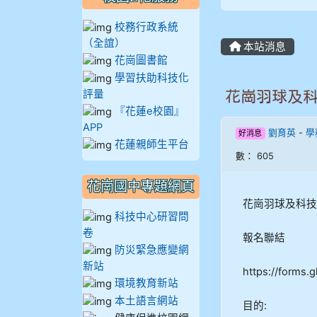
905鄭瑀安
校務行政系統
906江彥臻
（全誼）
本站消息
花崗圖書館
907張晏寧
學習扶助科技化
評量
花崗羽球及
908彭主豪
『花蓮e校園』
APP
劉育英
-
學
好消息
909林柏翰
花蓮親師生平台
數： 605
909林玉楓
花崗國中專題網頁
花崗羽球及科技
909林朝智
科技中心研習問
卷
報名聯結
910謝尚橙
防災緊急應變網
新站
https://forms
910呂芃澔
環境教育新站
本土語言網站
目的: