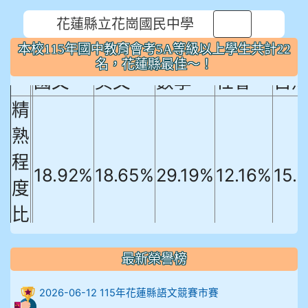
本校115年國中教育會考5A等級以上
花蓮縣立花崗國民中學
⏸
學生共計22名，花蓮縣最佳～！
本校115年國中教育會考5A等級以上學生共計22
名，花蓮縣最佳～！
國文
英文
數學
社會
自
精
熟
程
18.92%
18.65%
29.19%
12.16%
15.
度
比
例
最新榮譽榜
906陳兆宏 5A10+ 作文5
912余 嘉 5A10+
2026-06-12 115年花蓮縣語文競賽市賽