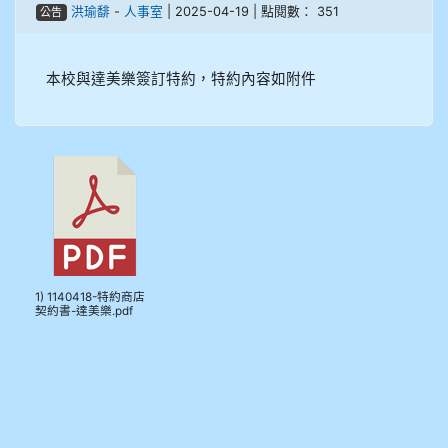
洪瑜馡
-
人事室
| 2025-04-19 | 點閱數： 351
公告
908彭主豪
909林柏翰
本校與達美樂簽訂特約，特約內容如附件
909林玉楓
909林朝智
910謝尚橙
910呂芃澔
1) 1140418-特約商店
910溫婕伶
契約書-達美樂.pdf
911王祉傑
911張 婷