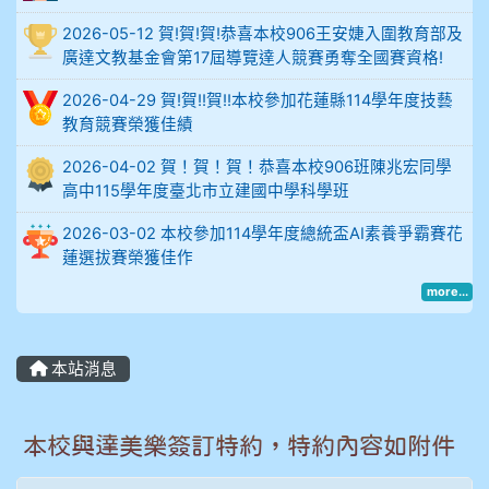
914謝佩臻 5A10+
2026-05-12 賀!賀!賀!恭喜本校906王安婕入圍教育部及
廣達文教基金會第17屆導覽達人競賽勇奪全國賽資格!
902蘇奕愷
2026-04-29 賀!賀!!賀!!本校參加花蓮縣114學年度技藝
教育競賽榮獲佳績
903陳品帆
2026-04-02 賀！賀！賀！恭喜本校906班陳兆宏同學
904彭子庭
高中115學年度臺北市立建國中學科學班
2026-03-02 本校參加114學年度總統盃AI素養爭霸賽花
905蔣昇和
蓮選拔賽榮獲佳作
more...
905周沛蓉
905鄭瑀安
本站消息
906江彥臻
本校與達美樂簽訂特約，特約內容如附件
907張晏寧