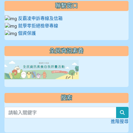
聯繫窗口
反霸凌申訴專線及信箱
就學零拒絕檢舉專線
個資保護
全民資訊素養
link to https://isafeevent
搜索
sea
進階搜尋