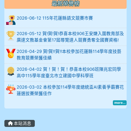
最新榮譽榜
912余 嘉 5A10+
2026-06-12 115年花蓮縣語文競賽市賽
914謝佩臻 5A10+
2026-05-12 賀!賀!賀!恭喜本校906王安婕入圍教育部及
902蘇奕愷
廣達文教基金會第17屆導覽達人競賽勇奪全國賽資格!
903陳品帆
2026-04-29 賀!賀!!賀!!本校參加花蓮縣114學年度技藝
教育競賽榮獲佳績
904彭子庭
2026-04-02 賀！賀！賀！恭喜本校906班陳兆宏同學
高中115學年度臺北市立建國中學科學班
905蔣昇和
2026-03-02 本校參加114學年度總統盃AI素養爭霸賽花
蓮選拔賽榮獲佳作
905周沛蓉
more...
905鄭瑀安
906江彥臻
本站消息