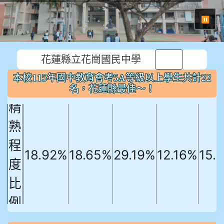
⏸
本校115年國中教育會考5A等級以上
花蓮縣立花崗國民中學
學生共計22名，花蓮縣最佳～！
本校115年國中教育會考5A等級以上學生共計22
國文
英文
數學
社會
自
名，花蓮縣最佳～！
精
熟
程
18.92%
18.65%
29.19%
12.16%
15.
度
比
例
906陳兆宏 5A10+ 作文5