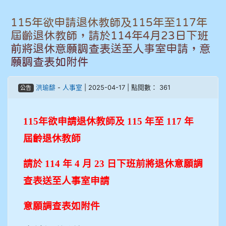
907張晏寧
115年欲申請退休教師及115年至117年
屆齡退休教師，請於114年4月23日下班
908彭主豪
前將退休意願調查表送至人事室申請，意
909林柏翰
願調查表如附件
909林玉楓
洪瑜馡
-
人事室
| 2025-04-17 | 點閱數： 361
公告
909林朝智
115
年欲申請退休教師及 115 年至 117 年
910謝尚橙
屆齡退休教師
910呂芃澔
請於 114 年 4 月 23 日下班前將退休意願調
查表送至人事室申請
910溫婕伶
意願調查表如附件
911王祉傑