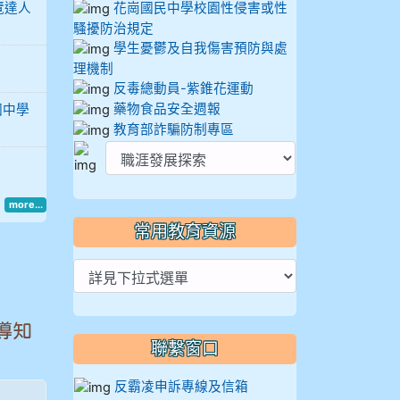
覽達人
花崗國民中學校園性侵害或性
騷擾防治規定
學生憂鬱及自我傷害預防與處
理機制
反毒總動員-紫錐花運動
藥物食品安全週報
國中學
教育部詐騙防制專區
more...
常用教育資源
導知
聯繫窗口
反霸凌申訴專線及信箱