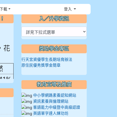
下載
登入
⏸
～！
入／升學資訊
，花
獎助學金專區
行天宮資優學生長期培育辦法
然
原住民優秀獎學金簡章
.41%
教育宣導及推廣
中小學網路素養認知網站
資訊素養與倫理網站
客語能力中級暨中高級認證
英語單字達人練功坊