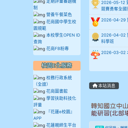
定期評量審題機
2026-05
902蘇奕愷
制
競賽勇奪全國
營養午餐菜色
2026-04-
903陳品帆
花崗國中學生校
園規範
904彭子庭
本校學生OPEN ID
2026-04
科學班
查詢
花崗FB粉專
905蔣昇和
2026-03
905周沛蓉
校園E化服務
905鄭瑀安
校務行政系統
（全誼）
本站消息
906江彥臻
花崗圖書館
學習扶助科技化
評量
907張晏寧
轉知國立中山
『花蓮e校園』
能研習(北部場
APP
908彭主豪
花蓮親師生平台
何旻陵
-
輔導