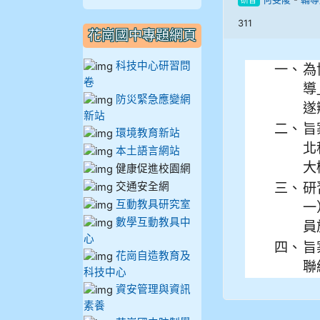
研習
909林柏翰
311
花崗國中專題網頁
909林玉楓
科技中心研習問
一、
為
卷
909林朝智
導
防災緊急應變網
遂
新站
910謝尚橙
二、
旨
環境教育新站
北
本土語言網站
910呂芃澔
大
健康促進校園網
交通安全網
三、
研
910溫婕伶
互動教具研究室
一）
數學互動教具中
911王祉傑
員
心
四、
旨
花崗自造教育及
911張 婷
聯絡
科技中心
資安管理與資訊
912彭子宸
素養