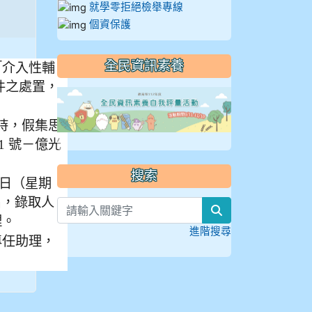
就學零拒絕檢舉專線
個資保護
全民資訊素養
「介入性輔
件之處置，
link to https://
5 時，假集思
1 號－億光
搜索
 日（星期
，錄取人
search
理。
進階搜尋
專任助理，