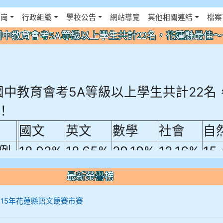
佈景設定
花崗
行政組織
學校公告
網站導覽
其他相關連結
檔案
年國中教育會考5A等級以上學生共計22名，花蓮縣最佳
年國中教育會考5A等級以上學生共計22名
！
國文
英文
數學
社會
自
例
18.92%
18.65%
29.19%
12.16%
15
A10+ 作文5
最新榮譽榜
0+
12 115年花蓮縣語文競賽市賽
10+