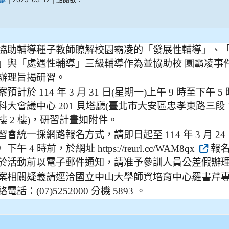
協助輔導種子教師瞭解校園霸凌的「發展性輔導」、
」與「處遇性輔導」三級輔導作為並協助校 園霸凌事
辦理旨揭研習。
案預計於 114 年 3 月 31 日(星期一)上午 9 時至下午 
科大會議中心 201 貝塔廳(臺北市大安區忠孝東路三段 
樓 2 樓)，研習計畫如附件。
習會統一採網路報名方式，請即日起至 114 年 3 月 24
下午 4 時前，於網址 https://reurl.cc/WAM8qx
報名
於活動前以電子郵件通知，請准予參訓人員公差假辦
案相關疑義請逕洽國立中山大學師資培育中心羅書芹
電話：(07)5252000 分機 5893 。