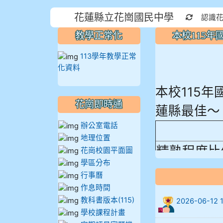
花蓮縣立花崗國民中學
重新取得
認識
教學正常化
本校115
113學年教學正常
化資料
本校115
蓮縣最佳～
花崗即時通
辦公室電話
地理位置
精熟程度比
花崗校園平面圖
906陳兆宏 5
學區分布
行事曆
912余 嘉 5A1
作息時間
教科書版本(115)
2026-06-
914謝佩臻 5A
學校課程計畫