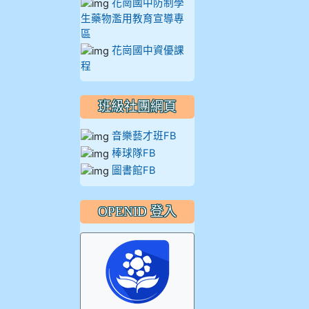
花崗國中防制學
914王苡澄
生藥物濫用教育宣導專
區
花崗國中資優課
程
班級社團網頁
音樂藝才班FB
棒球隊FB
圖書館FB
OPENID 登入