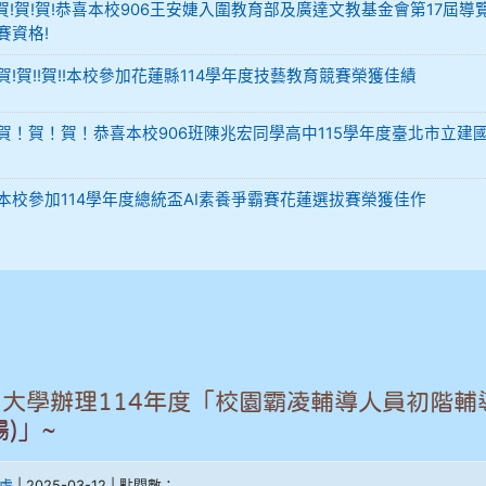
-12 賀!賀!賀!恭喜本校906王安婕入圍教育部及廣達文教基金會第17屆導
賽資格!
29 賀!賀!!賀!!本校參加花蓮縣114學年度技藝教育競賽榮獲佳績
-02 賀！賀！賀！恭喜本校906班陳兆宏同學高中115學年度臺北市立建
-02 本校參加114學年度總統盃AI素養爭霸賽花蓮選拔賽榮獲佳作
大學辦理114年度「校園霸凌輔導人員初階輔
)」~
處
| 2025-03-12 | 點閱數：