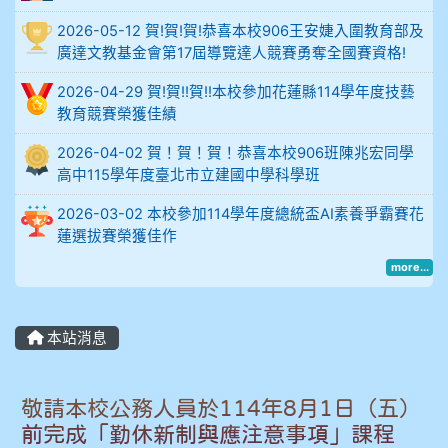
例
2026-05-12 賀!賀!賀!恭喜本校906王安婕入圍教育部及
906陳兆宏 5A10+ 作文5
廣達文教基金會第17屆導覽達人競賽勇奪全國賽資格!
912余 嘉 5A10+
2026-04-29 賀!賀!!賀!!本校參加花蓮縣114學年度技藝
教育競賽榮獲佳績
914謝佩臻 5A10+
2026-04-02 賀！賀！賀！恭喜本校906班陳兆宏同學
高中115學年度臺北市立建國中學科學班
902蘇奕愷
2026-03-02 本校參加114學年度總統盃AI素養爭霸賽花
903陳品帆
蓮選拔賽榮獲佳作
more...
904彭子庭
905蔣昇和
本站消息
905周沛蓉
敬請本校公務人員於114年8月1日（五）
905鄭瑀安
前完成「勤休新制與應注意事項」課程