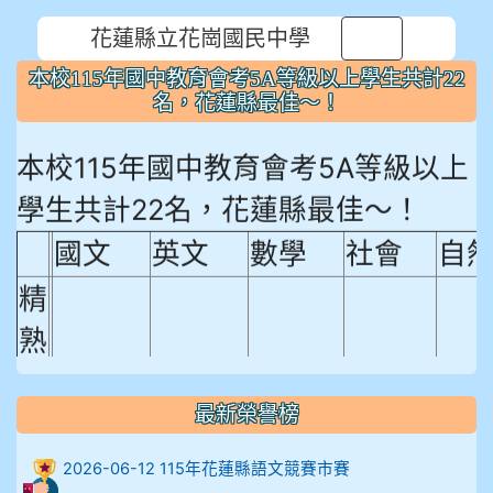
花蓮縣立花崗國民中學
⏸
本校115年國中教育會考5A等級以上學生共計22
名，花蓮縣最佳～！
本校115年國中教育會考5A等級以上
學生共計22名，花蓮縣最佳～！
國文
英文
數學
社會
自
精
熟
程
18.92%
18.65%
29.19%
12.16%
15.
度
最新榮譽榜
比
2026-06-12 115年花蓮縣語文競賽市賽