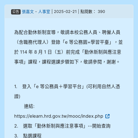
906江彥臻
張嘉文
-
人事室
| 2025-02-21 | 點閱數： 390
公告
907張晏寧
為配合勤休新制宣導，敬請本校公務人員、聘僱人員
908彭主豪
（含職務代理人）登錄「e 等公務園+學習平臺」，並
於 114 年 8 月 1 日（五）前完成「勤休新制與應注意
909林柏翰
事項」課程，課程選課步驟如下，敬請參閱，謝謝。
909林玉楓
909林朝智
1. 登入「e 等公務員＋學習平台」(可利用自然人憑
證)
910謝尚橙
連結:
910呂芃澔
https://elearn.hrd.gov.tw/mooc/index.php
2. 選取「勤休新制與應注意事項」--開始查詢
910溫婕伶
3. 點選課程