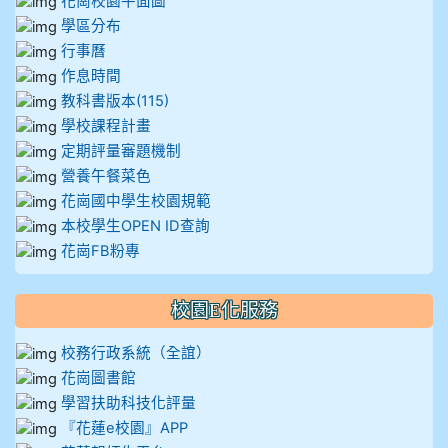
花崗校園平面圖
學區分布
行事曆
作息時間
教科書版本(115)
學校課程計畫
定期評量審題機制
營養午餐菜色
花崗國中學生校園規範
本校學生OPEN ID查詢
花崗FB粉專
校園E化服務
校務行政系統（全誼）
花崗圖書館
學習扶助科技化評量
『花蓮e校園』APP