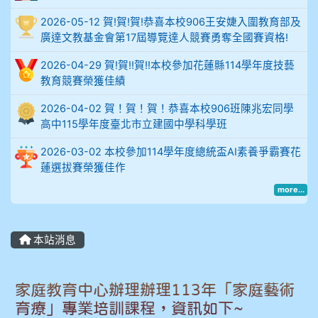
比
2026-05-12 賀!賀!賀!恭喜本校906王安婕入圍教育部及
例
廣達文教基金會第17屆導覽達人競賽勇奪全國賽資格!
906陳兆宏 5A10+ 作文5
2026-04-29 賀!賀!!賀!!本校參加花蓮縣114學年度技藝
教育競賽榮獲佳績
912余 嘉 5A10+
2026-04-02 賀！賀！賀！恭喜本校906班陳兆宏同學
914謝佩臻 5A10+
高中115學年度臺北市立建國中學科學班
2026-03-02 本校參加114學年度總統盃AI素養爭霸賽花
902蘇奕愷
蓮選拔賽榮獲佳作
more...
903陳品帆
904彭子庭
本站消息
905蔣昇和
家庭教育中心辦理辦理113年「家庭藝術
905周沛蓉
育療」專業培訓課程，資訊如下~