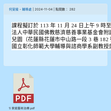
905鄭瑀安
何旻陵
-
輔導處
| 2024-11-04 | 點閱數： 282
906江彥臻
課程擬訂於 113 年 11 月 24 日上午 9 時
907張晏寧
法人中華民國佛教慈濟慈善事業基金會附
兒園（花蓮縣花蓮市中山路一段 3 巷 182 
908彭主豪
國立彰化師範大學輔導與諮商學系副教授
909林柏翰
909林玉楓
909林朝智
910謝尚橙
910呂芃澔
1) 家庭藝術治療.pdf