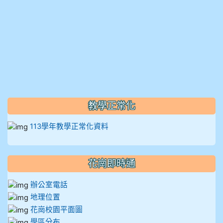
910溫婕伶
911王祉傑
911張 婷
912彭子宸
914王苡澄
教學正常化
113學年教學正常化資料
花崗即時通
辦公室電話
地理位置
花崗校園平面圖
學區分布