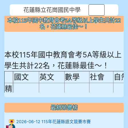
花蓮縣立花崗國民中學
⏸
本校115年國中教育會考5A等級以上學生共計22
名，花蓮縣最佳～！
本校115年國中教育會考5A等級以上
學生共計22名，花蓮縣最佳～！
國文
英文
數學
社會
自
精
熟
程
最新榮譽榜
18.92%
18.65%
29.19%
12.16%
15.
度
2026-06-12 115年花蓮縣語文競賽市賽