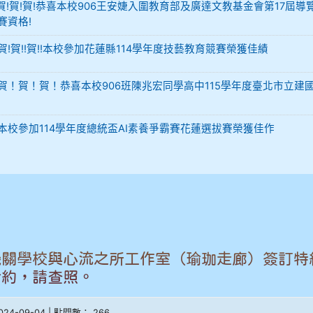
-12 賀!賀!賀!恭喜本校906王安婕入圍教育部及廣達文教基金會第17屆導
賽資格!
29 賀!賀!!賀!!本校參加花蓮縣114學年度技藝教育競賽榮獲佳績
-02 賀！賀！賀！恭喜本校906班陳兆宏同學高中115學年度臺北市立建
-02 本校參加114學年度總統盃AI素養爭霸賽花蓮選拔賽榮獲佳作
機關學校與心流之所工作室（瑜珈走廊）簽訂特
合約，請查照。
2024-09-04 | 點閱數： 266