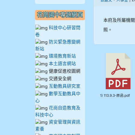
909林柏翰
花崗國中專題網頁
909林玉楓
本府及所屬機關
科技中心研習問
照。
909林朝智
卷
防災緊急應變網
新站
910謝尚橙
環境教育新站
本土語言網站
910呂芃澔
健康促進校園網
910溫婕伶
交通安全網
互動教具研究室
911王祉傑
數學互動教具中
1) 113.9.3-原函.pdf
心
花崗自造教育及
911張 婷
科技中心
資安管理與資訊
912彭子宸
素養