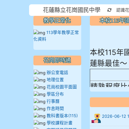
花蓮縣立花崗國民中學
重新取得
認識
教學正常化
本校115
113學年教學正常
化資料
本校115
蓮縣最佳～
花崗即時通
辦公室電話
地理位置
精熟程度比
花崗校園平面圖
906陳兆宏 5
學區分布
行事曆
912余 嘉 5A1
作息時間
教科書版本(115)
2026-06-
914謝佩臻 5A
學校課程計畫