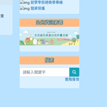
就學零拒絕檢舉專線
個資保護
請查
全民資訊素養
link to https://
搜索
search
進階搜尋