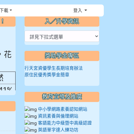
下載
登入
⏸
～！
入／升學資訊
，花
獎助學金專區
行天宮資優學生長期培育辦法
然
原住民優秀獎學金簡章
.41%
教育宣導及推廣
中小學網路素養認知網站
資訊素養與倫理網站
客語能力中級暨中高級認證
英語單字達人練功坊