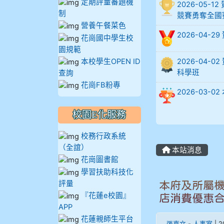
定期評量審題機
2026-05
902蘇奕愷
制
競賽勇奪全國
營養午餐菜色
2026-04-
903陳品帆
花崗國中學生校
園規範
904彭子庭
本校學生OPEN ID
2026-04
科學班
查詢
905蔣昇和
花崗FB粉專
2026-03
905周沛蓉
校園E化服務
905鄭瑀安
校務行政系統
（全誼）
本站消息
906江彥臻
花崗圖書館
學習扶助科技化
907張晏寧
評量
本府及所屬
『花蓮e校園』
店消費優惠
APP
908彭主豪
花蓮親師生平台
張嘉文
-
人事室
| 