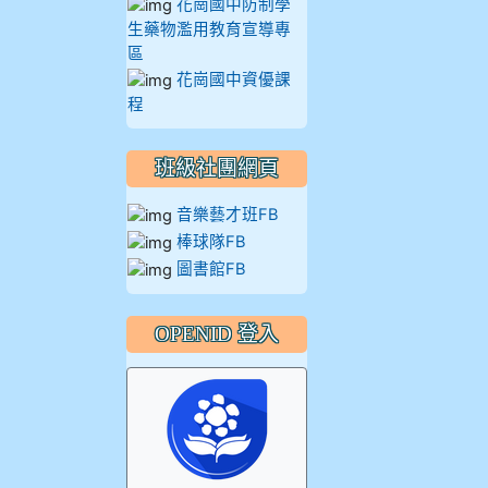
花崗國中防制學
914王苡澄
生藥物濫用教育宣導專
區
花崗國中資優課
程
班級社團網頁
音樂藝才班FB
棒球隊FB
圖書館FB
OPENID 登入