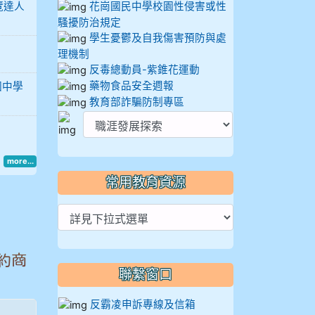
覽達人
花崗國民中學校園性侵害或性
騷擾防治規定
學生憂鬱及自我傷害預防與處
理機制
反毒總動員-紫錐花運動
藥物食品安全週報
國中學
教育部詐騙防制專區
more...
常用教育資源
約商
聯繫窗口
反霸凌申訴專線及信箱