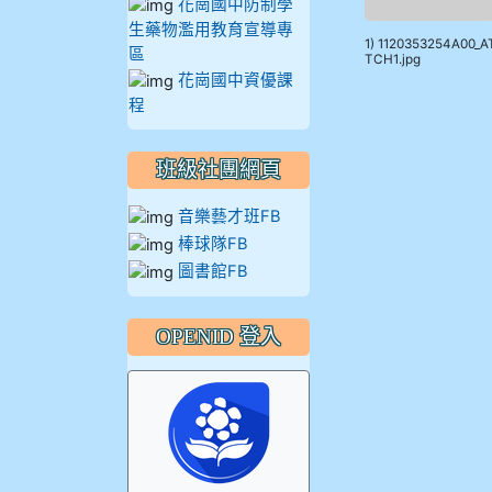
花崗國中防制學
生藥物濫用教育宣導專
1) 1120353254A00_A
區
TCH1.jpg
花崗國中資優課
程
班級社團網頁
音樂藝才班FB
棒球隊FB
圖書館FB
OPENID 登入