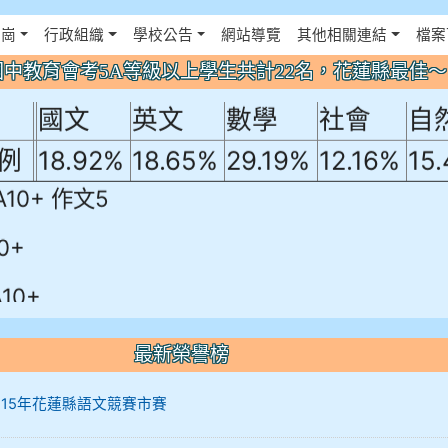
年國中教育會考5A等級以上學生共計22名
佈景設定
花崗
行政組織
學校公告
網站導覽
其他相關連結
檔案
！
年國中教育會考5A等級以上學生共計22名，花蓮縣最佳
國文
英文
數學
社會
自
例
18.92%
18.65%
29.19%
12.16%
15
A10+ 作文5
0+
10+
最新榮譽榜
12 115年花蓮縣語文競賽市賽