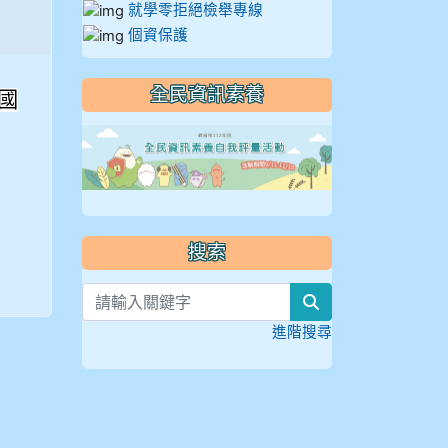
就學零拒絕檢舉專線
個資保護
全民資訊素養
區國
link to https://
搜索
search
進階搜尋