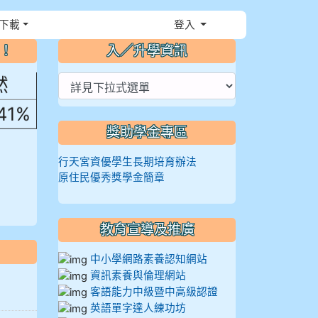
，花
下載
登入
⏸
～！
入／升學資訊
然
.41%
獎助學金專區
行天宮資優學生長期培育辦法
原住民優秀獎學金簡章
教育宣導及推廣
中小學網路素養認知網站
資訊素養與倫理網站
客語能力中級暨中高級認證
英語單字達人練功坊