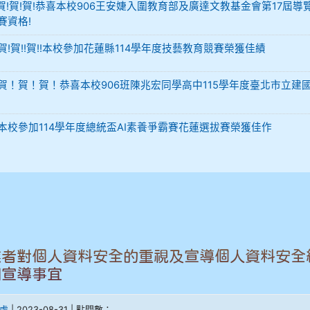
-12 賀!賀!賀!恭喜本校906王安婕入圍教育部及廣達文教基金會第17屆導
賽資格!
29 賀!賀!!賀!!本校參加花蓮縣114學年度技藝教育競賽榮獲佳績
-02 賀！賀！賀！恭喜本校906班陳兆宏同學高中115學年度臺北市立建
-02 本校參加114學年度總統盃AI素養爭霸賽花蓮選拔賽榮獲佳作
業者對個人資料安全的重視及宣導個人資料安全
關宣導事宜
處
| 2023-08-31 | 點閱數：