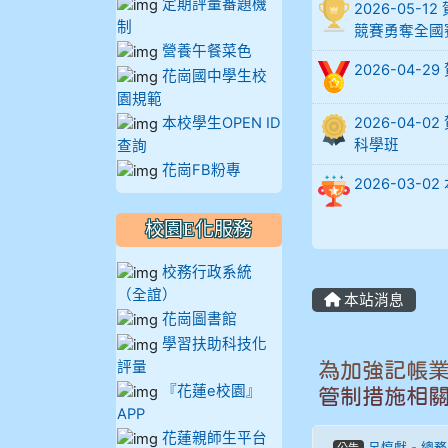
定期評量審題機
2026-05
制
905蔣昇和
競賽勇奪全國
營養午餐菜色
2026-04-
花崗國中學生校
905周沛蓉
園規範
本校學生OPEN ID
2026-04
905鄭瑀安
科學班
查詢
花崗FB粉專
906江彥臻
2026-03
907張晏寧
校園E化服務
校務行政系統
908彭主豪
（全誼）
本站消息
花崗圖書館
909林柏翰
學習扶助科技化
評量
為加強記帳
909林玉楓
『花蓮e校園』
管制措施相
APP
909林朝智
花蓮親師生平台
呂惇獻
-
總務