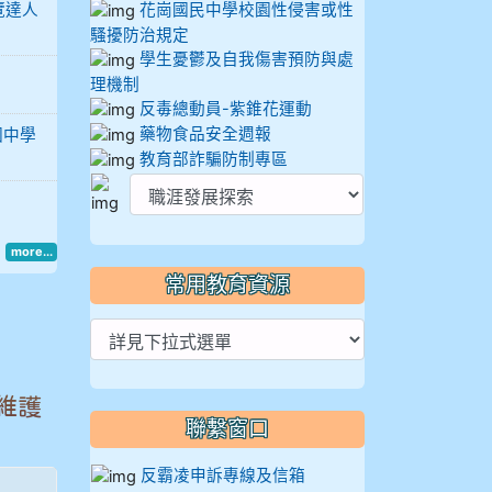
覽達人
花崗國民中學校園性侵害或性
騷擾防治規定
學生憂鬱及自我傷害預防與處
理機制
反毒總動員-紫錐花運動
藥物食品安全週報
國中學
教育部詐騙防制專區
more...
常用教育資源
維護
聯繫窗口
反霸凌申訴專線及信箱