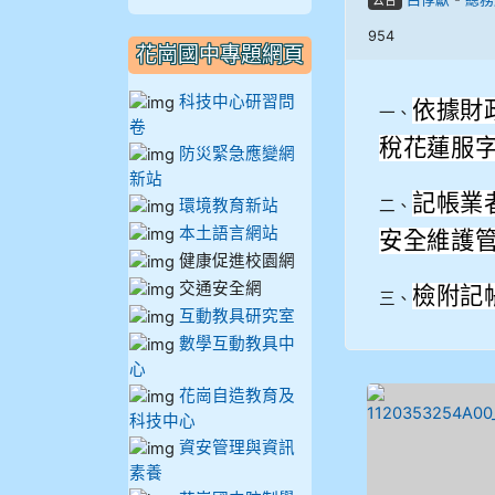
公告
910謝尚橙
954
花崗國中專題網頁
910呂芃澔
科技中心研習問
依據財政
一、
卷
910溫婕伶
稅花蓮服字第
防災緊急應變網
新站
911王祉傑
記帳業
環境教育新站
二、
本土語言網站
安全維護
911張 婷
健康促進校園網
交通安全網
檢附記
912彭子宸
三、
互動教具研究室
數學互動教具中
914王苡澄
心
花崗自造教育及
科技中心
資安管理與資訊
素養