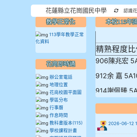
本校115
花蓮縣立花崗國民中學
重新取得
認識
蓮縣最佳～
教學正常化
本校115
113學年教學正常
化資料
精熟程度比
906陳兆宏 5
花崗即時通
912余 嘉 5A1
辦公室電話
地理位置
914謝佩臻 5A
花崗校園平面圖
學區分布
902蘇奕愷
行事曆
作息時間
903陳品帆
教科書版本(115)
2026-06-
學校課程計畫
904彭子庭