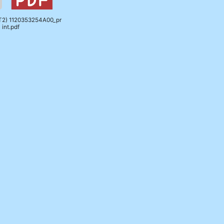
T
2) 1120353254A00_pr
int.pdf