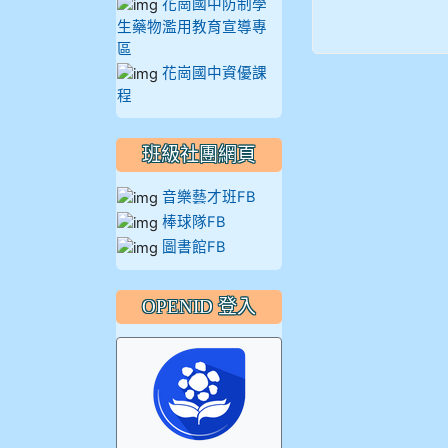
花崗國中防制學
914王苡澄
生藥物濫用教育宣導專
區
花崗國中資優課
程
班級社團網頁
音樂藝才班FB
棒球隊FB
圖書館FB
OPENID 登入