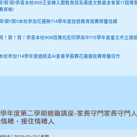
-12 賀!賀!賀!恭喜本校906王安婕入圍教育部及廣達文教基金會第17屆導
賽資格!
29 賀!賀!!賀!!本校參加花蓮縣114學年度技藝教育競賽榮獲佳績
-02 賀！賀！賀！恭喜本校906班陳兆宏同學高中115學年度臺北市立建
-02 本校參加114學年度總統盃AI素養爭霸賽花蓮選拔賽榮獲佳作
1學年度第二學期親職講座-家長守門家長守門人
識情緒、接住情緒人
輔導處
| 2023-02-23 | 點閱