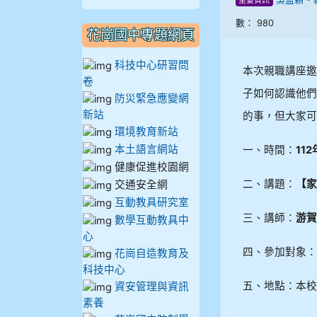
重要資訊
909林柏翰
數： 980
花崗國中專題網頁
909林玉楓
科技中心研習問
本次親職講座邀
卷
909林朝智
子如何認識他們
防災緊急應變網
新站
的事，但大家可
910謝尚橙
環境教育新站
本土語言網站
一、時間：
112
910呂芃澔
健康促進校園網
二、講題：
【家
交通安全網
910溫婕伶
互動教具研究室
三、講師：
游賀
數學互動教具中
911王祉傑
心
四、參加對象：
花崗自造教育及
911張 婷
科技中心
五、地點：本校
資安管理與資訊
912彭子宸
素養