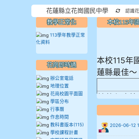
花蓮縣立花崗國民中學
重新取得
認識
教學正常化
本校115
113學年教學正常
化資料
本校115
花崗即時通
蓮縣最佳～
辦公室電話
地理位置
精熟程度比
花崗校園平面圖
學區分布
906陳兆宏 5
行事曆
作息時間
912余 嘉 5A1
教科書版本(115)
2026-06-
學校課程計畫
914謝佩臻 5A