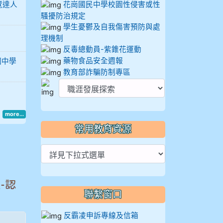
覽達人
花崗國民中學校園性侵害或性
騷擾防治規定
學生憂鬱及自我傷害預防與處
理機制
反毒總動員-紫錐花運動
藥物食品安全週報
國中學
教育部詐騙防制專區
more...
常用教育資源
-認
聯繫窗口
反霸凌申訴專線及信箱