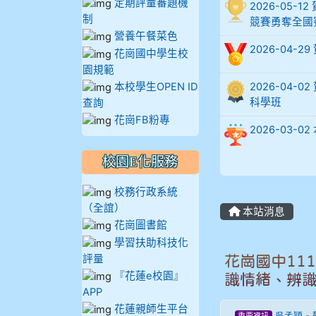
定期評量審題機
2026-05
制
競賽勇奪全國
902蘇奕愷
營養午餐菜色
2026-04-
花崗國中學生校
903陳品帆
園規範
本校學生OPEN ID
2026-04
904彭子庭
科學班
查詢
花崗FB粉專
905蔣昇和
2026-03
校園E化服務
905周沛蓉
校務行政系統
905鄭瑀安
（全誼）
本站消息
花崗圖書館
906江彥臻
學習扶助科技化
評量
花崗國中11
907張晏寧
『花蓮e校園』
識情緒、辨
APP
908彭主豪
花蓮親師生平台
吳孟穎
-