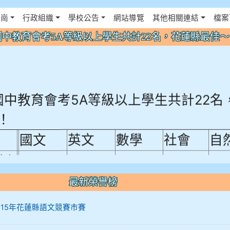
佈景設定
花崗
行政組織
學校公告
網站導覽
其他相關連結
檔案
年國中教育會考5A等級以上學生共計22名，花蓮縣最佳
年國中教育會考5A等級以上學生共計22名
！
國文
英文
數學
社會
自
例
18.92%
18.65%
29.19%
12.16%
15
A10+ 作文5
最新榮譽榜
0+
12 115年花蓮縣語文競賽市賽
10+