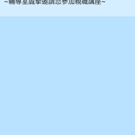
~輔導室誠摯邀請您參加親職講座~