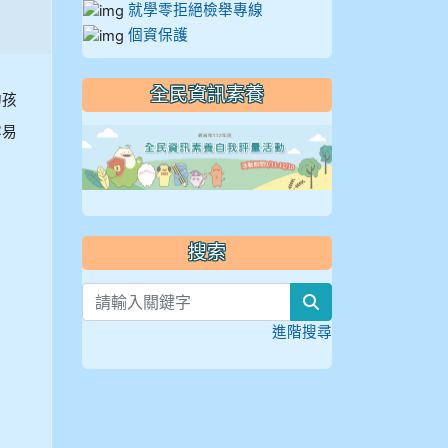
就學零拒絕檢舉專線
個資保護
全民資訊素養
的孩
容易
link to https://
搜索
search
進階搜尋