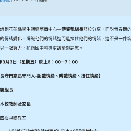
請到花蓮縣學生輔導諮商中心—
游賀凱組長
蒞校分享，面對青春期
的情緒變化、辨識他們的情緒進而能接住他們的情緒，這不是一件
以一起努力，花崗國中輔導處誠摯邀請您。
年
3
月
3
日（星期五）晚上
6
：
00--7
：
00
長守門家長守門人-認識情緒、辨識情緒、接住情緒】
凱組長
本校教師及家長
四樓視聽教室