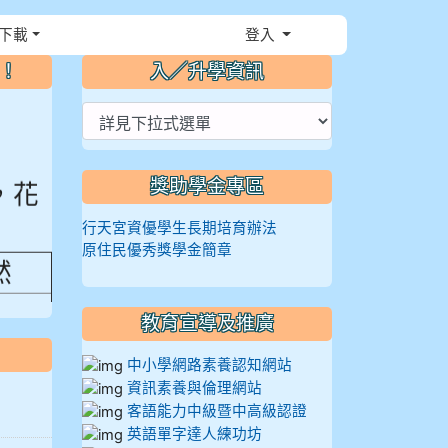
下載
登入
⏸
～！
入／升學資訊
，花
獎助學金專區
行天宮資優學生長期培育辦法
原住民優秀獎學金簡章
然
.41%
教育宣導及推廣
中小學網路素養認知網站
資訊素養與倫理網站
客語能力中級暨中高級認證
英語單字達人練功坊