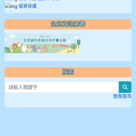
個資保護
全民資訊素養
link to https://isafeevent
搜索
sea
進階搜尋