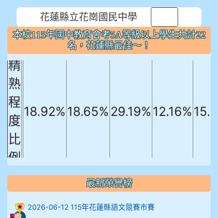
本校115年國中教育會考5A等級以上
花蓮縣立花崗國民中學
學生共計22名，花蓮縣最佳～！
⏸
本校115年國中教育會考5A等級以上學生共計22
國文
英文
數學
社會
自
名，花蓮縣最佳～！
精
熟
程
18.92%
18.65%
29.19%
12.16%
15.
度
比
例
906陳兆宏 5A10+ 作文5
最新榮譽榜
912余 嘉 5A10+
2026-06-12 115年花蓮縣語文競賽市賽