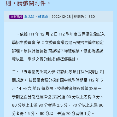
則，請參閱附件。
909林柏翰
吳孟穎
-
輔導處
| 2022-12-28 | 點閱數： 830
重要資訊
909林玉楓
一、依據 111 年 12 月 2 日 112 學年度五專優先免試入
909林朝智
學招生委員會 第 2 次委員會議通過旨揭招生簡章規定
910謝尚橙
辦理。原採計技藝教 育課程平均總成績，修正為該課
程以單一學期之百分制成 績擇優採計。
910呂芃澔
二、「五專優先免試入學-超額比序項目採計說明」相
910溫婕伶
關規定， 技藝優良積分採計國中就學時期至 112 年 5
911王祉傑
月 14 日(含)前取 得為限，技藝教育課程成績(以單一
學期之百分制成績擇優 採計)達 90 分以上者得 3 分、
911張 婷
80 分以上未滿 90 分者得 2.5 分、 70 分以上未滿 80
912彭子宸
分者得 1.5 分、 60 分以上未滿 70 分者得 1 分。