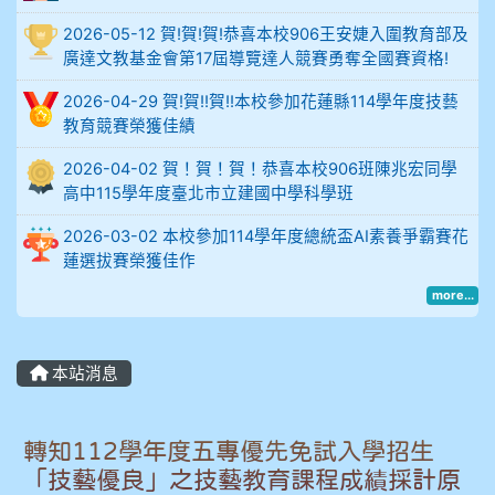
914謝佩臻 5A10+
2026-05-12 賀!賀!賀!恭喜本校906王安婕入圍教育部及
902蘇奕愷
廣達文教基金會第17屆導覽達人競賽勇奪全國賽資格!
2026-04-29 賀!賀!!賀!!本校參加花蓮縣114學年度技藝
903陳品帆
教育競賽榮獲佳績
904彭子庭
2026-04-02 賀！賀！賀！恭喜本校906班陳兆宏同學
高中115學年度臺北市立建國中學科學班
905蔣昇和
2026-03-02 本校參加114學年度總統盃AI素養爭霸賽花
蓮選拔賽榮獲佳作
905周沛蓉
more...
905鄭瑀安
本站消息
906江彥臻
907張晏寧
轉知112學年度五專優先免試入學招生
「技藝優良」之技藝教育課程成績採計原
908彭主豪