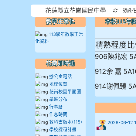
本校115
花蓮縣立花崗國民中學
重新取得
認識
蓮縣最佳～
教學正常化
本校115
113學年教學正常
精熟程度比
化資料
906陳兆宏 5
花崗即時通
912余 嘉 5A1
辦公室電話
914謝佩臻 5A
地理位置
花崗校園平面圖
902蘇奕愷
學區分布
行事曆
903陳品帆
作息時間
教科書版本(115)
2026-06-
904彭子庭
學校課程計畫