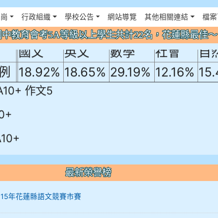
年國中教育會考5A等級以上學生共計22名
佈景設定
花崗
行政組織
學校公告
網站導覽
其他相關連結
檔案
！
年國中教育會考5A等級以上學生共計22名，花蓮縣最佳
國文
英文
數學
社會
自
例
18.92%
18.65%
29.19%
12.16%
15
A10+ 作文5
0+
10+
最新榮譽榜
12 115年花蓮縣語文競賽市賽