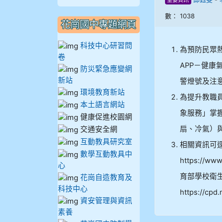
重要資訊
910謝尚橙
數： 1038
花崗國中專題網頁
910呂芃澔
科技中心研習問
為預防民眾
910溫婕伶
卷
APP－健
防災緊急應變網
911王祉傑
新站
警燈號及注
環境教育新站
為提升教職
911張 婷
本土語言網站
象服務」掌
健康促進校園網
912彭子宸
扇、冷氣）
交通安全網
互動教具研究室
相關資訊可
914王苡澄
數學互動教具中
https://www
心
育部學校衛
花崗自造教育及
科技中心
https://cpd
資安管理與資訊
素養