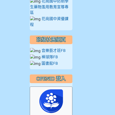
花崗國中防制學
生藥物濫用教育宣導專
區
花崗國中資優課
程
班級社團網頁
音樂藝才班FB
棒球隊FB
圖書館FB
OPENID 登入