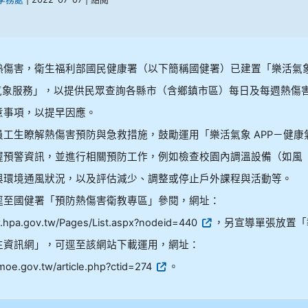
熱傷害，衛生福利部國民健康署（以下簡稱國健署）已建置「樂活氣
康氣象服務」，以提供民眾查詢各縣市（含鄉鎮市區）每日及每週熱傷
意事項，以提早因應。
員工生瞭解熱傷害預防與急救措施，鼓勵運用「樂活氣象 APP－健康
握預警資訊，並進行相關預防工作，例如檢查校園內調溫設備（如風
與環境通風狀況，以及評估減少、調整或停止戶外課程與活動等。
逕至國健署「預防熱傷害衛教專區」參閱，網址：
.hpa.gov.tw/Pages/List.aspx?nodeid=440
，另宣導單張放置「
生資訊網」，可逕至該網站下載運用，網址：
.moe.gov.tw/article.php?ctid=274
。