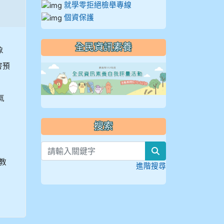
就學零拒絕檢舉專線
個資保護
全民資訊素養
象
害預
link to https://
氣
搜索
search
教
進階搜尋