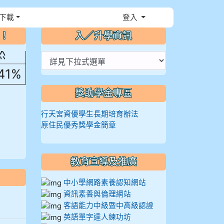
，花
下載
登入
⏸
～！
入／升學資訊
然
.41%
獎助學金專區
行天宮資優學生長期培育辦法
原住民優秀獎學金簡章
教育宣導及推廣
中小學網路素養認知網站
資訊素養與倫理網站
客語能力中級暨中高級認證
英語單字達人練功坊