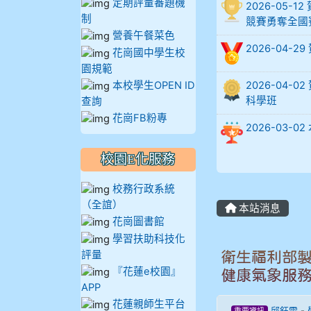
定期評量審題機
2026-05
905蔣昇和
制
競賽勇奪全國
營養午餐菜色
905周沛蓉
2026-04-
花崗國中學生校
園規範
905鄭瑀安
本校學生OPEN ID
2026-04
科學班
查詢
906江彥臻
花崗FB粉專
2026-03
907張晏寧
校園E化服務
908彭主豪
校務行政系統
（全誼）
本站消息
909林柏翰
花崗圖書館
學習扶助科技化
909林玉楓
評量
衛生福利部製
『花蓮e校園』
健康氣象服
909林朝智
APP
花蓮親師生平台
邱鈺雯
-