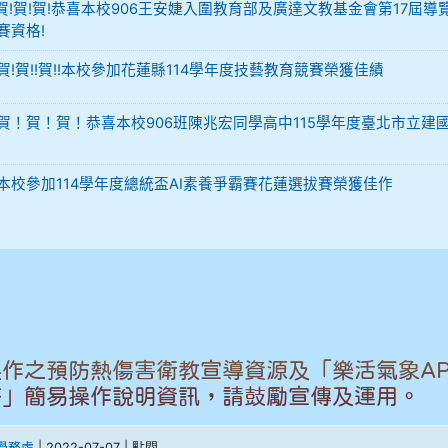
-12 賀!賀!賀!恭喜本校906王安婕入圍教育部及廣達文教基金會第17屆導
賽資格!
29 賀!賀!!賀!!本校參加花蓮縣114學年度技藝教育競賽榮獲佳績
-02 賀！賀！賀！恭喜本校906班陳兆宏同學高中115學年度臺北市立建
-02 本校參加114學年度總統盃AI素養爭霸賽花蓮選拔賽榮獲佳作
作之預防熱傷害衛教宣導資源及「樂活氣象AP
務」簡易操作說明資訊，請鼓勵宣傳及運用。
學務處
| 2022-07-07 | 點閱