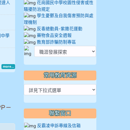
覽達人
花崗國民中學校園性侵害或性
騷擾防治規定
學生憂鬱及自我傷害預防與處
理機制
反毒總動員-紫錐花運動
藥物食品安全週報
國中學
教育部詐騙防制專區
more...
常用教育資源
P－
聯繫窗口
反霸凌申訴專線及信箱