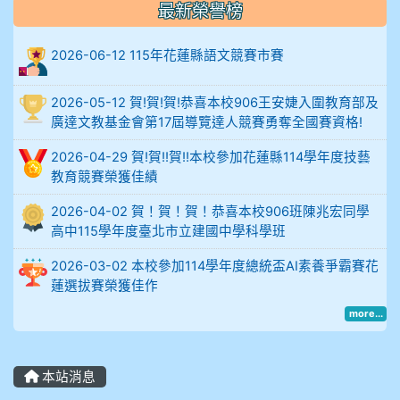
最新榮譽榜
906陳兆宏 5A10+ 作文5
2026-06-12 115年花蓮縣語文競賽市賽
912余 嘉 5A10+
914謝佩臻 5A10+
2026-05-12 賀!賀!賀!恭喜本校906王安婕入圍教育部及
廣達文教基金會第17屆導覽達人競賽勇奪全國賽資格!
902蘇奕愷
2026-04-29 賀!賀!!賀!!本校參加花蓮縣114學年度技藝
教育競賽榮獲佳績
903陳品帆
2026-04-02 賀！賀！賀！恭喜本校906班陳兆宏同學
高中115學年度臺北市立建國中學科學班
904彭子庭
2026-03-02 本校參加114學年度總統盃AI素養爭霸賽花
905蔣昇和
蓮選拔賽榮獲佳作
more...
905周沛蓉
905鄭瑀安
本站消息