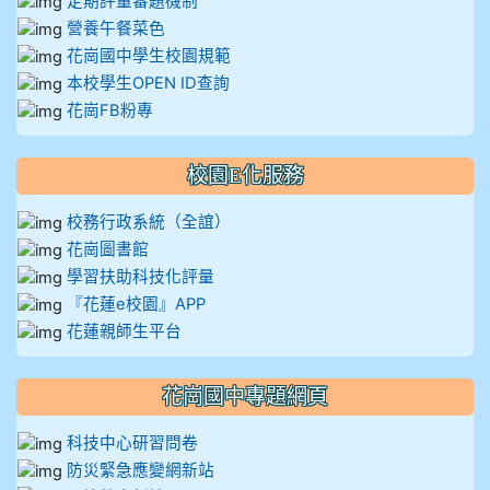
定期評量審題機制
營養午餐菜色
花崗國中學生校園規範
本校學生OPEN ID查詢
花崗FB粉專
校園E化服務
校務行政系統（全誼）
花崗圖書館
學習扶助科技化評量
『花蓮e校園』APP
花蓮親師生平台
花崗國中專題網頁
科技中心研習問卷
防災緊急應變網新站