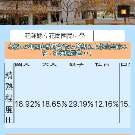
⏸
本校115年國中教育會考5A等級以上
花蓮縣立花崗國民中學
學生共計22名，花蓮縣最佳～！
本校115年國中教育會考5A等級以上學生共計22
名，花蓮縣最佳～！
國文
英文
數學
社會
自
精
熟
程
18.92%
18.65%
29.19%
12.16%
15.
度
比
例