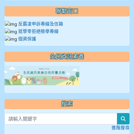
聯繫窗口
反霸凌申訴專線及信箱
就學零拒絕檢舉專線
個資保護
全民資訊素養
link to https://isafeevent
搜索
sea
進階搜尋