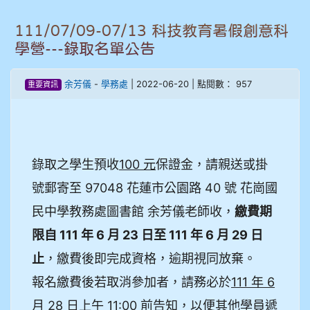
906江彥臻
111/07/09-07/13 科技教育暑假創意科
907張晏寧
學營---錄取名單公告
908彭主豪
余芳儀
-
學務處
| 2022-06-20 | 點閱數： 957
重要資訊
909林柏翰
909林玉楓
錄取之學生預收
100 元
保證金，請親送或掛
909林朝智
號郵寄至 97048 花蓮市公園路 40 號 花崗國
民中學教務處圖書館 余芳儀老師收，
繳費期
910謝尚橙
限自 111 年 6 月 23 日至 111 年 6 月 29 日
910呂芃澔
止
，繳費後即完成資格，逾期視同放棄。
910溫婕伶
報名繳費後若取消參加者，請務必於
111 年 6
月 28 日上午 11:00 前
告知，以便其他學員遞