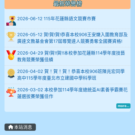
最新榮譽榜
906陳兆宏 5A10+ 作文5
2026-06-12 115年花蓮縣語文競賽市賽
912余 嘉 5A10+
2026-05-12 賀!賀!賀!恭喜本校906王安婕入圍教育部及
914謝佩臻 5A10+
廣達文教基金會第17屆導覽達人競賽勇奪全國賽資格!
2026-04-29 賀!賀!!賀!!本校參加花蓮縣114學年度技藝
902蘇奕愷
教育競賽榮獲佳績
903陳品帆
2026-04-02 賀！賀！賀！恭喜本校906班陳兆宏同學
高中115學年度臺北市立建國中學科學班
904彭子庭
2026-03-02 本校參加114學年度總統盃AI素養爭霸賽花
蓮選拔賽榮獲佳作
905蔣昇和
more...
905周沛蓉
本站消息
905鄭瑀安