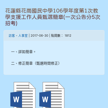
906江彥臻
花蓮縣花崗國民中學106學年度第1次教
學支援工作人員甄選簡章(一次公告分5次
907張晏寧
招考)
908彭主豪
訪客
-
人事室
| 2017-06-30 | 點閱數： 1812
909林柏翰
一、詳如簡章。
909林玉楓
二、修正簡章（甄選時間修正）
909林朝智
910謝尚橙
910呂芃澔
910溫婕伶