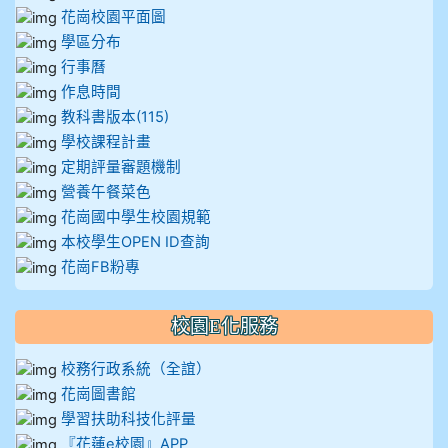
花崗校園平面圖
學區分布
行事曆
作息時間
教科書版本(115)
學校課程計畫
定期評量審題機制
營養午餐菜色
花崗國中學生校園規範
本校學生OPEN ID查詢
花崗FB粉專
校園E化服務
校務行政系統（全誼）
花崗圖書館
學習扶助科技化評量
『花蓮e校園』APP