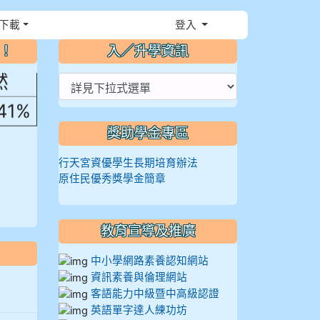
，花
下載
登入
⏸
～！
入／升學資訊
然
.41%
獎助學金專區
行天宮資優學生長期培育辦法
原住民優秀獎學金簡章
教育宣導及推廣
中小學網路素養認知網站
資訊素養與倫理網站
客語能力中級暨中高級認證
英語單字達人練功坊