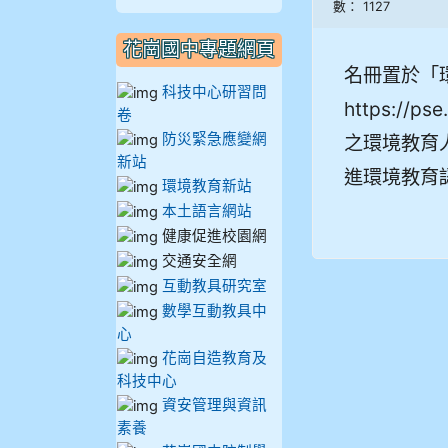
數： 1127
910謝尚橙
花崗國中專題網頁
910呂芃澔
名冊置於「
科技中心研習問
https://pse
卷
910溫婕伶
防災緊急應變網
之環境教育
新站
911王祉傑
進環境教育
環境教育新站
本土語言網站
911張 婷
健康促進校園網
交通安全網
912彭子宸
互動教具研究室
數學互動教具中
914王苡澄
心
花崗自造教育及
科技中心
資安管理與資訊
素養