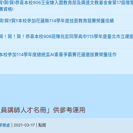
-12 賀!賀!賀!恭喜本校906王安婕入圍教育部及廣達文教基金會第17屆導
賽資格!
29 賀!賀!!賀!!本校參加花蓮縣114學年度技藝教育競賽榮獲佳績
-02 賀！賀！賀！恭喜本校906班陳兆宏同學高中115學年度臺北市立建
-02 本校參加114學年度總統盃AI素養爭霸賽花蓮選拔賽榮獲佳作
人員講師人才名冊」供參考運用
學務處
| 2021-03-17 | 點閱