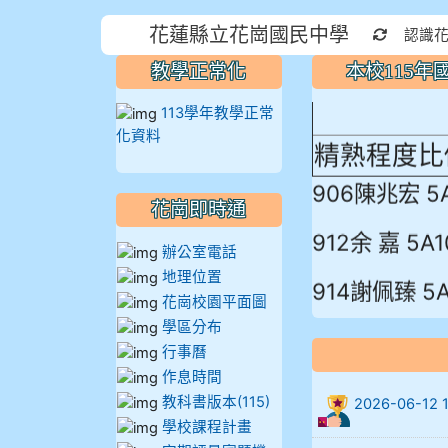
本校115
花蓮縣立花崗國民中學
重新取得
認識
蓮縣最佳～
教學正常化
本校115
113學年教學正常
化資料
精熟程度比
906陳兆宏 5
花崗即時通
912余 嘉 5A1
辦公室電話
914謝佩臻 5A
地理位置
花崗校園平面圖
902蘇奕愷
學區分布
行事曆
903陳品帆
作息時間
教科書版本(115)
2026-06-
904彭子庭
學校課程計畫