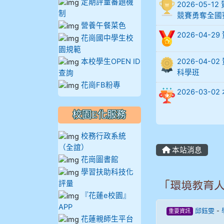
定期評量審題機
2026-05
905蔣昇和
制
競賽勇奪全國
營養午餐菜色
2026-04-
905周沛蓉
花崗國中學生校
園規範
905鄭瑀安
本校學生OPEN ID
2026-04
科學班
查詢
花崗FB粉專
906江彥臻
2026-03
907張晏寧
校園E化服務
908彭主豪
校務行政系統
（全誼）
本站消息
909林柏翰
花崗圖書館
學習扶助科技化
評量
909林玉楓
「環境教育
『花蓮e校園』
APP
909林朝智
邱鈺雯
-
重要資訊
花蓮親師生平台