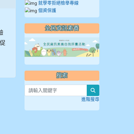
就學零拒絕檢舉專線
個資保護
全民資訊素養
驗
link to https://
促
搜索
search
進階搜尋