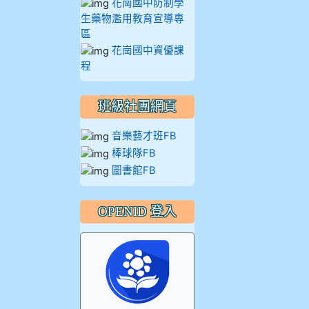
花崗國中防制學
生藥物濫用教育宣導專
區
花崗國中資優課
程
班級社團網頁
音樂藝才班FB
棒球隊FB
圖書館FB
OPENID 登入