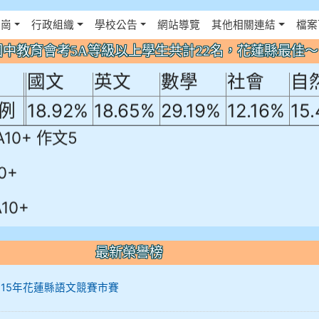
年國中教育會考5A等級以上學生共計22名
佈景設定
花崗
行政組織
學校公告
網站導覽
其他相關連結
檔案
！
年國中教育會考5A等級以上學生共計22名，花蓮縣最佳
國文
英文
數學
社會
自
例
18.92%
18.65%
29.19%
12.16%
15
A10+ 作文5
0+
10+
最新榮譽榜
12 115年花蓮縣語文競賽市賽