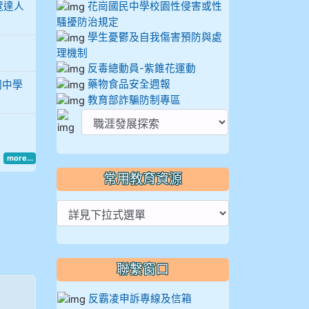
覽達人
花崗國民中學校園性侵害或性
騷擾防治規定
學生憂鬱及自我傷害預防與處
理機制
反毒總動員-紫錐花運動
藥物食品安全週報
國中學
教育部詐騙防制專區
more...
常用教育資源
聯繫窗口
反霸凌申訴專線及信箱