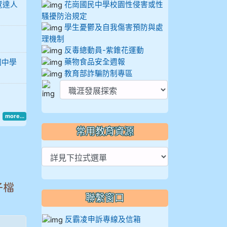
覽達人
花崗國民中學校園性侵害或性
騷擾防治規定
學生憂鬱及自我傷害預防與處
理機制
反毒總動員-紫錐花運動
藥物食品安全週報
國中學
教育部詐騙防制專區
more...
常用教育資源
子檔
聯繫窗口
反霸凌申訴專線及信箱