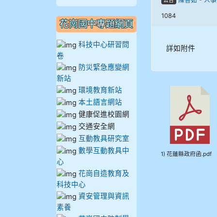
公告
909林柏翰
1084
花崗國中專題網頁
909林玉楓
科技中心研習問
詳如附件
909林朝智
卷
防災緊急應變網
910謝尚橙
新站
環境教育新站
910呂芃澔
本土語言網站
健康促進校園網
910溫婕伶
交通安全網
互動教具研究室
911王祉傑
數學互動教具中
1) 花蓮縣政府函.pdf
心
911張 婷
花崗自造教育及
科技中心
資安管理與資訊
912彭子宸
素養