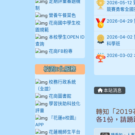
定期評量審題機
2026-05
902蘇奕愷
制
競賽勇奪全國
營養午餐菜色
903陳品帆
2026-04-
花崗國中學生校
園規範
904彭子庭
本校學生OPEN ID
2026-04
科學班
查詢
905蔣昇和
花崗FB粉專
2026-03
905周沛蓉
校園E化服務
905鄭瑀安
校務行政系統
（全誼）
本站消息
906江彥臻
花崗圖書館
學習扶助科技化
907張晏寧
評量
轉知「201
『花蓮e校園』
各1份，請踴
908彭主豪
APP
花蓮親師生平台
陳香如
-
人事