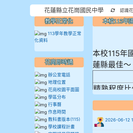
花蓮縣立花崗國民中學
重新取得
認識
教學正常化
本校115
113學年教學正常
化資料
本校115
蓮縣最佳～
花崗即時通
辦公室電話
地理位置
精熟程度比
花崗校園平面圖
906陳兆宏 5
學區分布
行事曆
912余 嘉 5A1
作息時間
教科書版本(115)
2026-06-
914謝佩臻 5A
學校課程計畫