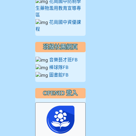
花崗國中防制學
914王苡澄
生藥物濫用教育宣導專
區
花崗國中資優課
程
班級社團網頁
音樂藝才班FB
棒球隊FB
圖書館FB
OPENID 登入