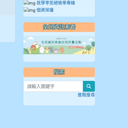
就學零拒絕檢舉專線
個資保護
全民資訊素養
link to https://
搜索
search
進階搜尋