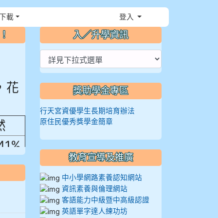
下載
登入
⏸
～！
入／升學資訊
，花
獎助學金專區
行天宮資優學生長期培育辦法
然
原住民優秀獎學金簡章
.41%
教育宣導及推廣
中小學網路素養認知網站
資訊素養與倫理網站
客語能力中級暨中高級認證
英語單字達人練功坊