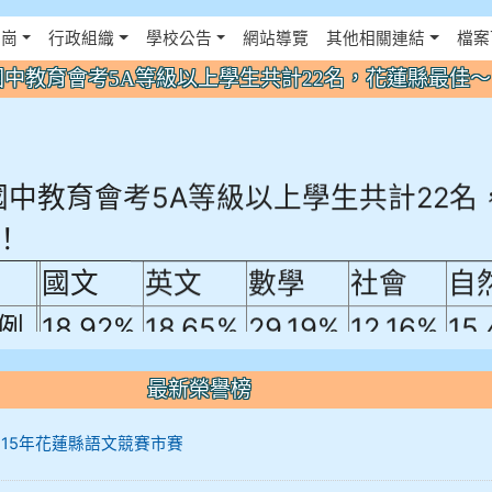
佈景設定
花崗
行政組織
學校公告
網站導覽
其他相關連結
檔案
年國中教育會考5A等級以上學生共計22名，花蓮縣最佳
年國中教育會考5A等級以上學生共計22名
！
國文
英文
數學
社會
自
例
18.92%
18.65%
29.19%
12.16%
15
A10+ 作文5
最新榮譽榜
0+
12 115年花蓮縣語文競賽市賽
10+