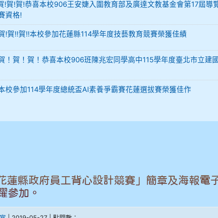
-12 賀!賀!賀!恭喜本校906王安婕入圍教育部及廣達文教基金會第17屆導
賽資格!
29 賀!賀!!賀!!本校參加花蓮縣114學年度技藝教育競賽榮獲佳績
-02 賀！賀！賀！恭喜本校906班陳兆宏同學高中115學年度臺北市立建
-02 本校參加114學年度總統盃AI素養爭霸賽花蓮選拔賽榮獲佳作
9花蓮縣政府員工背心設計競賽」簡章及海報電
躍參加。
室
| 2019-05-27 | 點閱數：