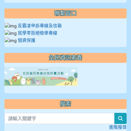
聯繫窗口
反霸凌申訴專線及信箱
就學零拒絕檢舉專線
個資保護
全民資訊素養
link to https://isafeevent
搜索
sea
進階搜尋