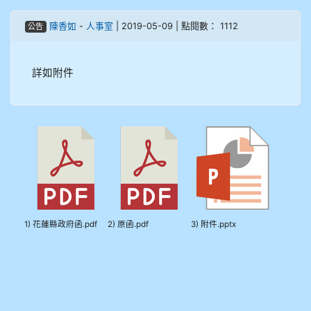
908彭主豪
陳香如
-
人事室
| 2019-05-09 | 點閱數： 1112
公告
909林柏翰
詳如附件
909林玉楓
909林朝智
910謝尚橙
910呂芃澔
910溫婕伶
1) 花蓮縣政府函.pdf
2) 原函.pdf
3) 附件.pptx
911王祉傑
911張 婷