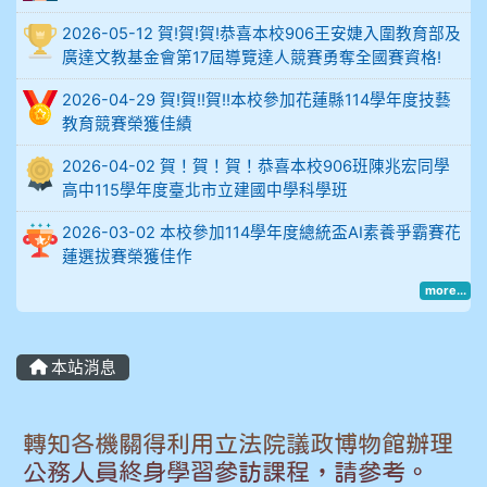
2026-05-12 賀!賀!賀!恭喜本校906王安婕入圍教育部及
914謝佩臻 5A10+
廣達文教基金會第17屆導覽達人競賽勇奪全國賽資格!
902蘇奕愷
2026-04-29 賀!賀!!賀!!本校參加花蓮縣114學年度技藝
教育競賽榮獲佳績
903陳品帆
2026-04-02 賀！賀！賀！恭喜本校906班陳兆宏同學
高中115學年度臺北市立建國中學科學班
904彭子庭
2026-03-02 本校參加114學年度總統盃AI素養爭霸賽花
905蔣昇和
蓮選拔賽榮獲佳作
more...
905周沛蓉
905鄭瑀安
本站消息
906江彥臻
轉知各機關得利用立法院議政博物館辦理
907張晏寧
公務人員終身學習參訪課程，請參考。