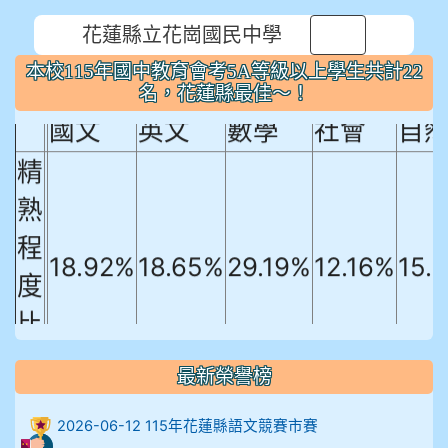
花蓮縣立花崗國民中學
⏸
本校115年國中教育會考5A等級以上
本校115年國中教育會考5A等級以上學生共計22
學生共計22名，花蓮縣最佳～！
名，花蓮縣最佳～！
國文
英文
數學
社會
自
精
熟
程
18.92%
18.65%
29.19%
12.16%
15.
度
比
例
最新榮譽榜
906陳兆宏 5A10+ 作文5
2026-06-12 115年花蓮縣語文競賽市賽
912余 嘉 5A10+