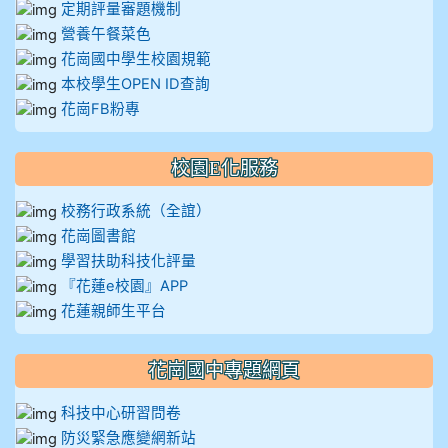
定期評量審題機制
營養午餐菜色
花崗國中學生校園規範
本校學生OPEN ID查詢
花崗FB粉專
校園E化服務
校務行政系統（全誼）
花崗圖書館
學習扶助科技化評量
『花蓮e校園』APP
花蓮親師生平台
花崗國中專題網頁
科技中心研習問卷
防災緊急應變網新站