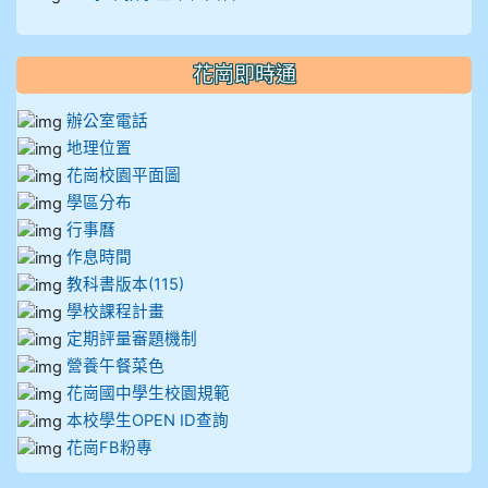
911王祉傑
911張 婷
花崗即時通
912彭子宸
辦公室電話
地理位置
914王苡澄
花崗校園平面圖
學區分布
行事曆
作息時間
教科書版本(115)
學校課程計畫
定期評量審題機制
營養午餐菜色
花崗國中學生校園規範
本校學生OPEN ID查詢
花崗FB粉專