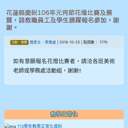
906江彥臻
花蓮縣慶祝106年元宵節花燈比賽及展
907張晏寧
覽，請教職員工及學生踴躍報名參加，謝
謝。
908彭主豪
陳彥文
-
學務處
| 2016-10-25 | 點閱數： 1776
活動、競賽
909林柏翰
909林玉楓
如有意願報名花燈比賽者，請洽各班美術
老師或學務處活動組，謝謝!!
909林朝智
910謝尚橙
910呂芃澔
教學正常化
910溫婕伶
113學年教學正常化資料