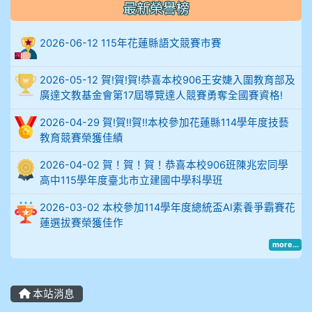
最新榮譽榜
906陳兆宏 5A10+ 作文5
2026-06-12 115年花蓮縣語文競賽市賽
912余 嘉 5A10+
2026-05-12 賀!賀!賀!恭喜本校906王安婕入圍教育部及
914謝佩臻 5A10+
廣達文教基金會第17屆導覽達人競賽勇奪全國賽資格!
902蘇奕愷
2026-04-29 賀!賀!!賀!!本校參加花蓮縣114學年度技藝
教育競賽榮獲佳績
903陳品帆
2026-04-02 賀！賀！賀！恭喜本校906班陳兆宏同學
高中115學年度臺北市立建國中學科學班
904彭子庭
2026-03-02 本校參加114學年度總統盃AI素養爭霸賽花
905蔣昇和
蓮選拔賽榮獲佳作
more...
905周沛蓉
905鄭瑀安
本站消息