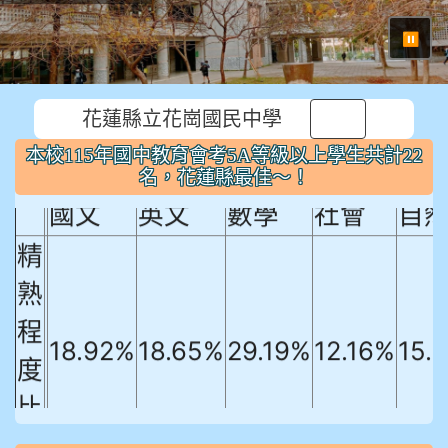
⏸
花蓮縣立花崗國民中學
本校115年國中教育會考5A等級以上
本校115年國中教育會考5A等級以上學生共計22
學生共計22名，花蓮縣最佳～！
名，花蓮縣最佳～！
國文
英文
數學
社會
自
精
熟
程
18.92%
18.65%
29.19%
12.16%
15.
度
比
例