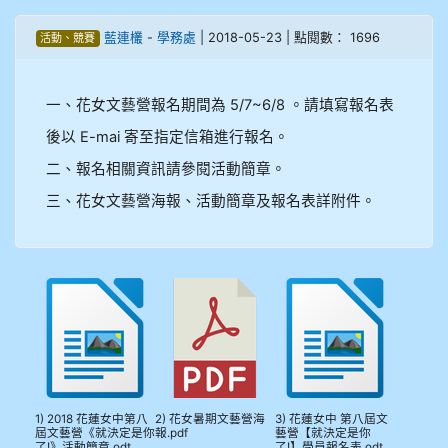
905鄭瑀安
藍連欉
-
學務處
| 2018-05-23 | 點閱數： 1696
活動、競賽
906江彥臻
一、花女文藝營報名期間為 5/7~6/8 。請填寫報名表
907張晏寧
後以 E-mai 寄至指定信箱進行報名。
二、報名相關資訊請參閱活動簡章。
908彭主豪
三、花女文藝營海報、活動簡章及報名表詳附件。
909林柏翰
909林玉楓
909林朝智
910謝尚橙
910呂芃澔
1) 2018 花蓮女中第八
2) 花女暑期文藝營海
3) 花蓮女中 第八屆文
屆文藝營《就決定是你
報.pdf
藝營【就決定是你
了!》活動簡章.odt
了!】學員報名表.odt