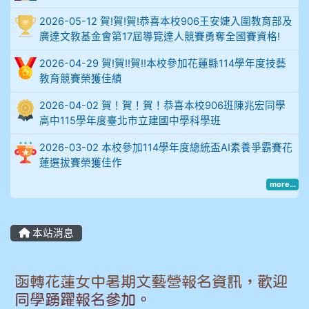
比
2026-05-12 賀!賀!賀!恭喜本校906王安婕入圍教育部及
例
廣達文教基金會第17屆導覽達人競賽勇奪全國賽資格!
906陳兆宏 5A10+ 作文5
2026-04-29 賀!賀!!賀!!本校參加花蓮縣114學年度技藝
教育競賽榮獲佳績
912余 嘉 5A10+
2026-04-02 賀！賀！賀！恭喜本校906班陳兆宏同學
高中115學年度臺北市立建國中學科學班
914謝佩臻 5A10+
2026-03-02 本校參加114學年度總統盃AI素養爭霸賽花
902蘇奕愷
蓮選拔賽榮獲佳作
more...
903陳品帆
904彭子庭
本站消息
905蔣昇和
函轉花蓮女中暑期文藝營報名資訊，歡迎
905周沛蓉
同學踴躍報名參加。