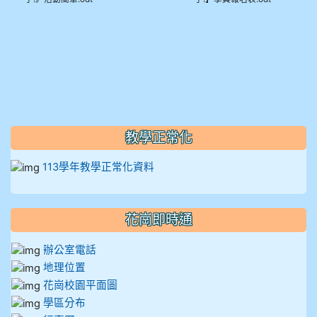
910溫婕伶
911王祉傑
911張 婷
912彭子宸
教學正常化
914王苡澄
113學年教學正常化資料
花崗即時通
辦公室電話
地理位置
花崗校園平面圖
學區分布