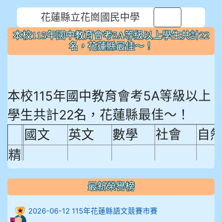
花蓮縣立花崗國民中學
⏸
本校115年國中教育會考5A等級以上學生共計22
名，花蓮縣最佳～！
本校115年國中教育會考5A等級以上
學生共計22名，花蓮縣最佳～！
國文
英文
數學
社會
自
精
熟
程
最新榮譽榜
18.92%
18.65%
29.19%
12.16%
15.
度
2026-06-12 115年花蓮縣語文競賽市賽