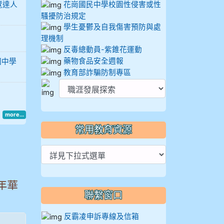
覽達人
花崗國民中學校園性侵害或性
騷擾防治規定
學生憂鬱及自我傷害預防與處
理機制
反毒總動員-紫錐花運動
藥物食品安全週報
國中學
教育部詐騙防制專區
more...
常用教育資源
年華
聯繫窗口
反霸凌申訴專線及信箱