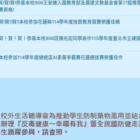
-12 賀!賀!賀!恭喜本校906王安婕入圍教育部及廣達文教基金會第17屆導
賽資格!
29 賀!賀!!賀!!本校參加花蓮縣114學年度技藝教育競賽榮獲佳績
-02 賀！賀！賀！恭喜本校906班陳兆宏同學高中115學年度臺北市立建
-02 本校參加114學年度總統盃AI素養爭霸賽花蓮選拔賽榮獲佳作
生校外生活輔導會為推動學生防制藥物濫用並結
，辦理『反毒健康～幸福有我』暨全民國防健走
師生踴躍參與，請查照。