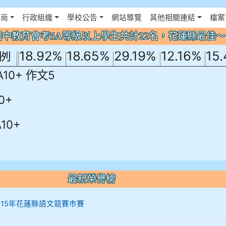
！
佈景設定
花崗
行政組織
學校公告
網站導覽
其他相關連結
檔案
國文
英文
數學
社會
自
年國中教育會考5A等級以上學生共計22名，花蓮縣最佳
例
18.92%
18.65%
29.19%
12.16%
15
A10+ 作文5
0+
10+
最新榮譽榜
12 115年花蓮縣語文競賽市賽