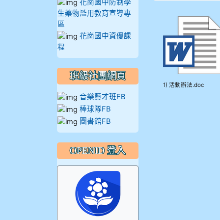
花崗國中防制學
生藥物濫用教育宣導專
區
花崗國中資優課
程
班級社團網頁
1) 活動辦法.doc
音樂藝才班FB
棒球隊FB
圖書館FB
OPENID 登入