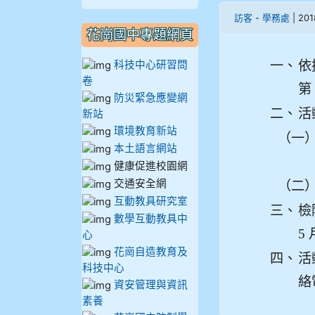
910呂芃澔
訪客
-
學務處
| 20
花崗國中專題網頁
910溫婕伶
科技中心研習問
一、
依
卷
911王祉傑
第
防災緊急應變網
二、
活
新站
911張 婷
環境教育新站
（一
本土語言網站
912彭子宸
健康促進校園網
交通安全網
（二
914王苡澄
互動教具研究室
三、
檢
數學互動教具中
5
心
花崗自造教育及
四、
活
科技中心
絡電
資安管理與資訊
素養