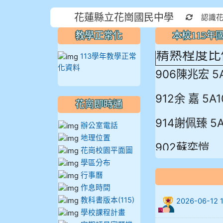
蓮縣最佳～
花蓮縣立花崗國民中學
重新取得
認識
教學正常化
本校115
精熟程度比
113學年教學正常
906陳兆宏 5
化資料
912余 嘉 5A1
花崗即時通
914謝佩臻 5A
辦公室電話
地理位置
902蘇奕愷
花崗校園平面圖
學區分布
903陳品帆
行事曆
作息時間
904彭子庭
教科書版本(115)
2026-06-
學校課程計畫
905蔣昇和