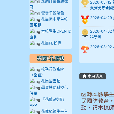
定期評量審題機
2026-05
制
905周沛蓉
競賽勇奪全國
營養午餐菜色
2026-04-
花崗國中學生校
905鄭瑀安
園規範
本校學生OPEN ID
2026-04
906江彥臻
科學班
查詢
花崗FB粉專
907張晏寧
2026-03
908彭主豪
校園E化服務
校務行政系統
909林柏翰
（全誼）
本站消息
花崗圖書館
909林玉楓
學習扶助科技化
評量
函轉本縣學
909林朝智
『花蓮e校園』
民國防教育
APP
動，請本校
910謝尚橙
花蓮親師生平台