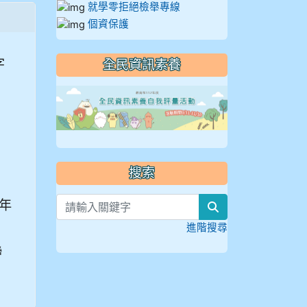
就學零拒絕檢舉專線
個資保護
字
全民資訊素養
link to https://
搜索
 年
search
進階搜尋
聯