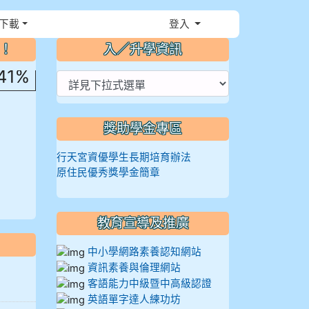
下載
登入
⏸
然
～！
入／升學資訊
.41%
獎助學金專區
行天宮資優學生長期培育辦法
原住民優秀獎學金簡章
教育宣導及推廣
中小學網路素養認知網站
資訊素養與倫理網站
客語能力中級暨中高級認證
英語單字達人練功坊