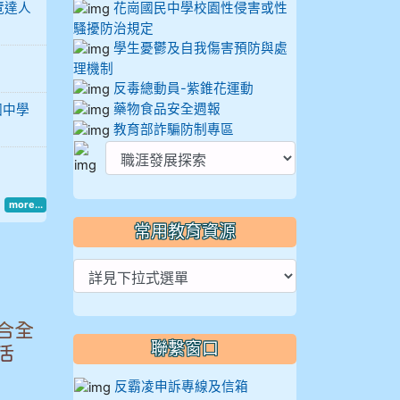
覽達人
花崗國民中學校園性侵害或性
騷擾防治規定
學生憂鬱及自我傷害預防與處
理機制
反毒總動員-紫錐花運動
藥物食品安全週報
國中學
教育部詐騙防制專區
more...
常用教育資源
合全
聯繫窗口
活
反霸凌申訴專線及信箱