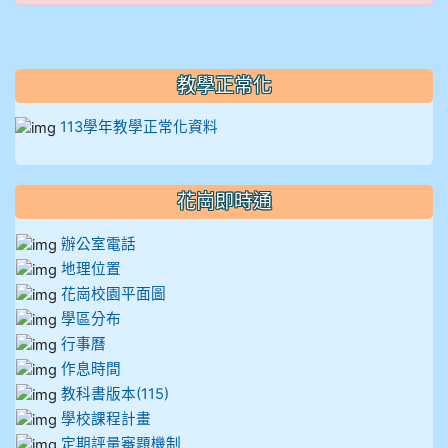
908彭主豪
909林柏翰
教學正常化
909林玉楓
113學年教學正常化資料
909林朝智
花崗即時通
910謝尚橙
辦公室電話
地理位置
910呂芃澔
花崗校園平面圖
學區分布
910溫婕伶
行事曆
作息時間
911王祉傑
教科書版本(115)
學校課程計畫
911張 婷
定期評量審題機制