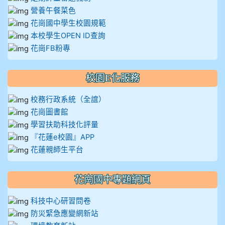
營養午餐菜色
912彭子宸
花崗國中學生校園規範
914王苡澄
本校學生OPEN ID查詢
花崗FB粉專
校園E化服務
校務行政系統（全誼）
花崗圖書館
學習扶助科技化評量
『花蓮e校園』APP
花蓮親師生平台
花崗國中專題網頁
科技中心研習問卷
防災緊急應變網新站