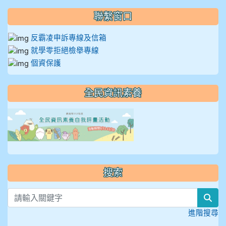
聯繫窗口
反霸凌申訴專線及信箱
就學零拒絕檢舉專線
個資保護
全民資訊素養
link to https://isafeevent
搜索
sea
進階搜尋