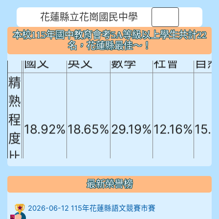
花蓮縣立花崗國民中學
本校115年國中教育會考5A等級以上
⏸
本校115年國中教育會考5A等級以上學生共計22
學生共計22名，花蓮縣最佳～！
名，花蓮縣最佳～！
國文
英文
數學
社會
自
精
熟
程
18.92%
18.65%
29.19%
12.16%
15.
度
比
例
最新榮譽榜
906陳兆宏 5A10+ 作文5
2026-06-12 115年花蓮縣語文競賽市賽
912余 嘉 5A10+