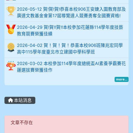
2026-05-12 賀!賀!賀!恭喜本校906王安婕入圍教育部及
914謝佩臻 5A10+
廣達文教基金會第17屆導覽達人競賽勇奪全國賽資格!
902蘇奕愷
2026-04-29 賀!賀!!賀!!本校參加花蓮縣114學年度技藝
教育競賽榮獲佳績
903陳品帆
2026-04-02 賀！賀！賀！恭喜本校906班陳兆宏同學
高中115學年度臺北市立建國中學科學班
904彭子庭
2026-03-02 本校參加114學年度總統盃AI素養爭霸賽花
905蔣昇和
蓮選拔賽榮獲佳作
more...
905周沛蓉
905鄭瑀安
本站消息
906江彥臻
文章不存在
文章不存在
907張晏寧