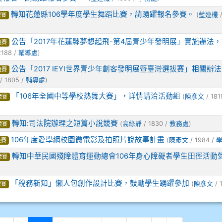
轉知花蓮縣106學年度學生舞蹈比賽，請踴躍報名參賽。
(
藍連欉
/
競賽
公告「2017年花蓮縣夢想起飛-第4屆青少年發明展」實施辦法
競賽
2188 /
輔導處
)
公告「2017 IEYI世界青少年創客發明展暨臺灣選拔賽」相關辦
競賽
/ 1805 /
輔導處
)
「106年全國中等學校熱舞大賽」，詳情請洽活動組
(
陳彥文
/ 181
競賽
轉知:司法院辦理之短篇小說競賽
(
高綠靜
/ 1830 /
教務處
)
競賽
106年度愛學網校園微電影及拍照片說故事計畫
(
陳彥文
/ 1984 /
競賽
轉知中華民國殘障體育運動總會106年身心障礙者學生田徑活動
競賽
「稅務新知」懶人包創作設計比賽，鼓勵學生踴躍參加
(
陳彥文
/ 
競賽