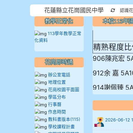
本校115
花蓮縣立花崗國民中學
重新取得
認識
蓮縣最佳～
教學正常化
本校115
113學年教學正常
化資料
精熟程度比
906陳兆宏 5
花崗即時通
912余 嘉 5A1
辦公室電話
地理位置
914謝佩臻 5A
花崗校園平面圖
學區分布
902蘇奕愷
行事曆
作息時間
903陳品帆
教科書版本(115)
2026-06-
904彭子庭
學校課程計畫