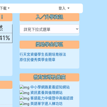
，花
下載
登入
⏸
～！
入／升學資訊
然
.41%
獎助學金專區
行天宮資優學生長期培育辦法
原住民優秀獎學金簡章
教育宣導及推廣
中小學網路素養認知網站
資訊素養與倫理網站
客語能力中級暨中高級認證
英語單字達人練功坊