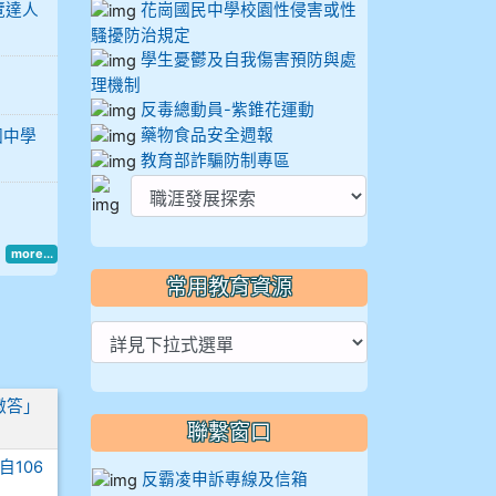
覽達人
花崗國民中學校園性侵害或性
騷擾防治規定
學生憂鬱及自我傷害預防與處
理機制
反毒總動員-紫錐花運動
藥物食品安全週報
國中學
教育部詐騙防制專區
more...
常用教育資源
徵答」
聯繫窗口
106
反霸凌申訴專線及信箱