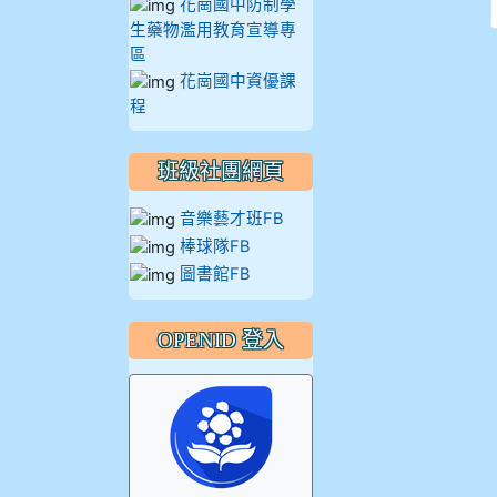
花崗國中防制學
生藥物濫用教育宣導專
區
花崗國中資優課
程
班級社團網頁
音樂藝才班FB
棒球隊FB
圖書館FB
OPENID 登入