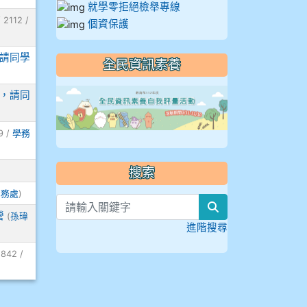
就學零拒絕檢舉專線
 2112 /
個資保護
，請同學
全民資訊素養
link to https://
法，請同
9 /
學務
搜索
學務處
)
search
營
(
孫瑋
進階搜尋
1842 /