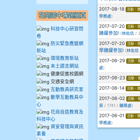
910謝尚橙
2017-08-18
活動、
花崗國中專題網頁
學務處
)
910呂芃澔
2017-07-20
活動、
科技中心研習問
踴躍參加!
(
林佑信
/ 
卷
910溫婕伶
防災緊急應變網
2017-07-20
活動、
學踴躍參加!
新站
(
林佑信
911王祉傑
環境教育新站
2017-06-29
活動、
本土語言網站
911張 婷
處
)
健康促進校園網
2017-06-23
活動、
交通安全網
912彭子宸
2017-06-14
活動、
互動教具研究室
數學互動教具中
914王苡澄
2017-06-02
活動、
心
英
/ 1741 /
輔導處
)
花崗自造教育及
2017-06-01
活動、
科技中心
學務處
)
資安管理與資訊
素養