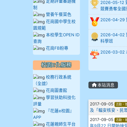
定期評量審題機
2026-05
制
905蔣昇和
競賽勇奪全國
營養午餐菜色
2026-04-
花崗國中學生校
905周沛蓉
園規範
本校學生OPEN ID
2026-04
905鄭瑀安
科學班
查詢
花崗FB粉專
906江彥臻
2026-03
907張晏寧
校園E化服務
校務行政系統
908彭主豪
（全誼）
本站消息
花崗圖書館
909林柏翰
學習扶助科技化
文章列表
評量
2017-09-05
活動、
909林玉楓
及「輻安核安、民
『花蓮e校園』
APP
909林朝智
2017-09-05
活動、
花蓮親師生平台
年9月22 日開始