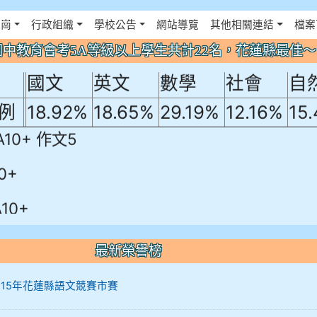
年國中教育會考5A等級以上學生共計22名
佈景設定
花崗
行政組織
學校公告
網站導覽
其他相關連結
檔案
！
年國中教育會考5A等級以上學生共計22名，花蓮縣最佳
國文
英文
數學
社會
自
例
18.92%
18.65%
29.19%
12.16%
15
A10+ 作文5
0+
10+
最新榮譽榜
12 115年花蓮縣語文競賽市賽