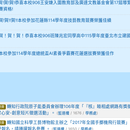
-12 賀!賀!賀!恭喜本校906王安婕入圍教育部及廣達文教基金會第17屆導
賽資格!
29 賀!賀!!賀!!本校參加花蓮縣114學年度技藝教育競賽榮獲佳績
-02 賀！賀！賀！恭喜本校906班陳兆宏同學高中115學年度臺北市立建
-02 本校參加114學年度總統盃AI素養爭霸賽花蓮選拔賽榮獲佳作
轉知行政院原子能委員會辦理106年度「『核』睦相處網路有獎
競賽
眾心安-創意短片徵選活動」。
(
藍連欉
/ 1676 /
學務處
)
轉知國立科學工藝博物館主辦之「2017年全國手擲機飛行競賽」自
競賽
接受報名，請踴躍報名參賽 。
(
藍連欉
/ 1650 /
學務處
)