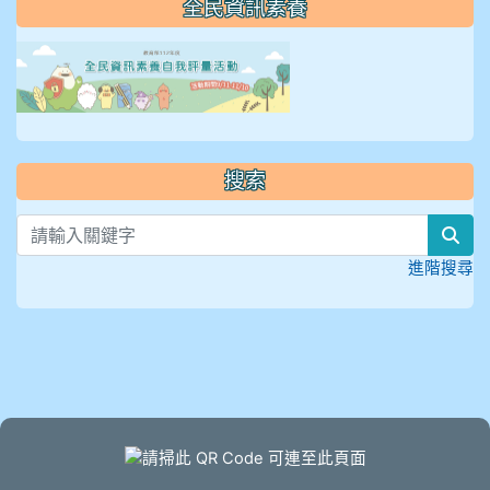
全民資訊素養
link to https://isafeevent
搜索
sea
進階搜尋
頁尾