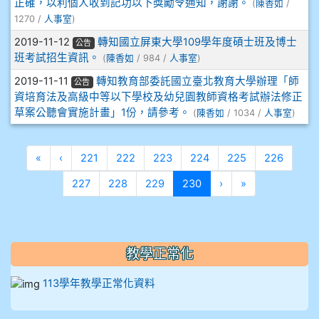
正確，以利個人收到記功以下獎勵令通知，謝謝。
(
陳香如
/
912彭子宸
1270 /
人事室
)
2019-11-12
轉知國立屏東大學109學年度碩士班及博士
公告
914王苡澄
班考試招生資訊。
(
陳香如
/ 984 /
人事室
)
2019-11-11
轉知教育部委託國立臺北教育大學辦理「師
公告
資培育法及高級中等以下學校及幼兒園教師資格考試辦法修正
草案公聽會實施計畫」1份，請參考。
(
陳香如
/ 1034 /
人事室
)
第一頁
上一頁
«
‹
221
222
223
224
225
226
(目前頁次)
下一頁
最後頁
227
228
229
230
›
»
教學正常化
113學年教學正常化資料