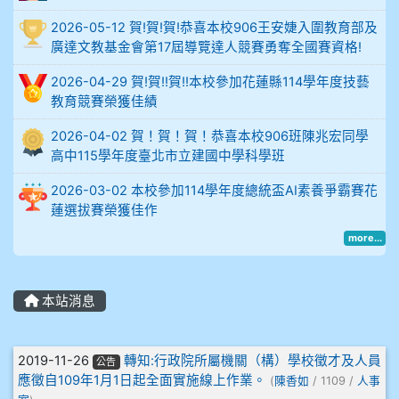
2026-05-12 賀!賀!賀!恭喜本校906王安婕入圍教育部及
914謝佩臻 5A10+
廣達文教基金會第17屆導覽達人競賽勇奪全國賽資格!
902蘇奕愷
2026-04-29 賀!賀!!賀!!本校參加花蓮縣114學年度技藝
教育競賽榮獲佳績
903陳品帆
2026-04-02 賀！賀！賀！恭喜本校906班陳兆宏同學
高中115學年度臺北市立建國中學科學班
904彭子庭
2026-03-02 本校參加114學年度總統盃AI素養爭霸賽花
905蔣昇和
蓮選拔賽榮獲佳作
more...
905周沛蓉
905鄭瑀安
本站消息
906江彥臻
文章列表
2019-11-26
轉知:行政院所屬機關（構）學校徵才及人員
公告
907張晏寧
應徵自109年1月1日起全面實施線上作業。
(
陳香如
/ 1109 /
人事