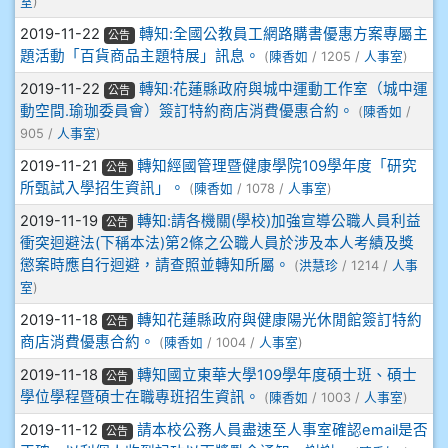
室
)
908彭主豪
2019-11-22
轉知:全國公教員工網路購書優惠方案專屬主
公告
題活動「百貨商品主題特展」訊息。
(
陳香如
/ 1205 /
人事室
)
909林柏翰
2019-11-22
轉知:花蓮縣政府與城中運動工作室（城中運
公告
動空間.瑜珈委員會）簽訂特約商店消費優惠合約。
(
陳香如
/
909林玉楓
905 /
人事室
)
2019-11-21
轉知經國管理暨健康學院109學年度「研究
公告
909林朝智
所甄試入學招生資訊」。
(
陳香如
/ 1078 /
人事室
)
2019-11-19
轉知:請各機關(學校)加強宣導公職人員利益
910謝尚橙
公告
衝突迴避法(下稱本法)第2條之公職人員於涉及本人考績及獎
懲案時應自行迴避，請查照並轉知所屬。
(
洪慧珍
/ 1214 /
人事
910呂芃澔
室
)
2019-11-18
轉知花蓮縣政府與健康陽光休閒館簽訂特約
910溫婕伶
公告
商店消費優惠合約。
(
陳香如
/ 1004 /
人事室
)
911王祉傑
2019-11-18
轉知國立東華大學109學年度碩士班、碩士
公告
學位學程暨碩士在職專班招生資訊。
(
陳香如
/ 1003 /
人事室
)
911張 婷
2019-11-12
請本校公務人員盡速至人事室確認email是否
公告