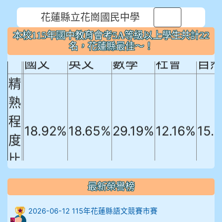
花蓮縣立花崗國民中學
本校115年國中教育會考5A等級以上
⏸
本校115年國中教育會考5A等級以上學生共計22
學生共計22名，花蓮縣最佳～！
名，花蓮縣最佳～！
國文
英文
數學
社會
自
精
熟
程
18.92%
18.65%
29.19%
12.16%
15.
度
比
例
最新榮譽榜
906陳兆宏 5A10+ 作文5
2026-06-12 115年花蓮縣語文競賽市賽
912余 嘉 5A10+