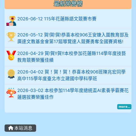
最新榮譽榜
906陳兆宏 5A10+ 作文5
2026-06-12 115年花蓮縣語文競賽市賽
912余 嘉 5A10+
2026-05-12 賀!賀!賀!恭喜本校906王安婕入圍教育部及
914謝佩臻 5A10+
廣達文教基金會第17屆導覽達人競賽勇奪全國賽資格!
902蘇奕愷
2026-04-29 賀!賀!!賀!!本校參加花蓮縣114學年度技藝
教育競賽榮獲佳績
903陳品帆
2026-04-02 賀！賀！賀！恭喜本校906班陳兆宏同學
高中115學年度臺北市立建國中學科學班
904彭子庭
2026-03-02 本校參加114學年度總統盃AI素養爭霸賽花
905蔣昇和
蓮選拔賽榮獲佳作
more...
905周沛蓉
905鄭瑀安
本站消息