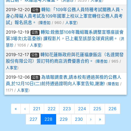
開日期， 以維應考人權益。
(
洪慧珍
/ 3220 /
人事室
)
911王祉傑
2019-12-20
轉知:「109年公務人員特種考試關務人員、
公告
身心障礙人員考試及109年國軍上校以上軍官轉任公務人員考
911張 婷
試」報名訊息。
(
陳香如
/ 960 /
人事室
)
912彭子宸
2019-12-19
轉知:銓敘部108年職組職系調整宣導座談會
公告
第3場次(北區委辦) 課程影片，已上載至該部全球資訊網。
(
洪
慧珍
/ 1056 /
人事室
)
914王苡澄
2019-12-17
轉知花蓮縣政府與花蓮福康飯店（名達開發
公告
股份有限公司）簽訂特約商店消費優惠合約。
(
陳香如
/ 965 /
人事室
)
2019-12-06
為填報調查表,請本校有通過英檢的公務人
公告
員,於12月10日(二)前持通過證明向人事室告知,謝謝!
(
陳香如
/
1171 /
人事室
)
第一頁
上一頁
«
‹
221
222
223
224
225
226
(目前頁次)
下一頁
最後頁
227
228
229
230
›
»