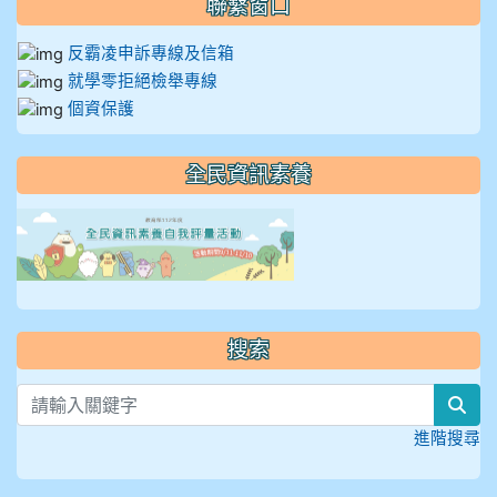
聯繫窗口
反霸凌申訴專線及信箱
就學零拒絕檢舉專線
個資保護
全民資訊素養
link to https://isafeevent
搜索
sea
進階搜尋