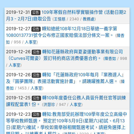
906江彥臻
文章列表
2019-12-31
109年寒假自然科學實驗操作營 (活動日期2
公告
月3 - 2月7日)錄取公告
(
王憶慈
/ 2340 /
教務處
)
907張晏寧
2019-12-27
轉知總統108年12月18日華總一義字第
公告
908彭主豪
10800137731號令公布修正國家賠償法部分條文一案。
(
陳香
如
/ 956 /
人事室
)
909林柏翰
2019-12-26
轉知花蓮縣政府與夏姿運動事業有限公司
公告
（Curves可爾姿）簽訂特約商店消費優惠合約。
(
陳香如
/ 998
909林玉楓
/
人事室
)
2019-12-26
轉知「花蓮縣政府109年每月『業務達人』
公告
909林朝智
及『圓夢團隊』表揚活動實施計畫」，請踴躍推薦人選。
(
陳
香如
/ 1453 /
人事室
)
910謝尚橙
2019-12-25
轉109年度委任公務人員晉升薦任官等訓練
公告
課程配當表1 份。
(
洪慧珍
/ 947 /
人事室
)
910呂芃澔
2019-12-23
轉知:教育部受託辦理109學年度公立高級中
公告
等學校教師甄選， 預定於109年5月9日(星期六)初試、6月13
910溫婕伶
日(星期六)複試，學校如需舉辦相關甄選考試，請避免選擇上