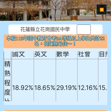
⏸
花蓮縣立花崗國民中學
本校115年國中教育會考5A等級以上
本校115年國中教育會考5A等級以上學生共計22
學生共計22名，花蓮縣最佳～！
名，花蓮縣最佳～！
國文
英文
數學
社會
自
精
熟
程
18.92%
18.65%
29.19%
12.16%
15.
度
比
例